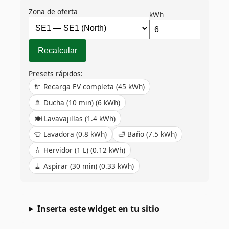
Zona de oferta
kWh
Recalcular
Presets rápidos:
🔌
Recarga EV completa
(
45
kWh)
🚿
Ducha (10 min)
(
6
kWh)
🍽️
Lavavajillas
(
1.4
kWh)
👕
Lavadora
(
0.8
kWh)
🛁
Baño
(
7.5
kWh)
💧
Hervidor (1 L)
(
0.12
kWh)
🧹
Aspirar (30 min)
(
0.33
kWh)
Inserta este widget en tu sitio