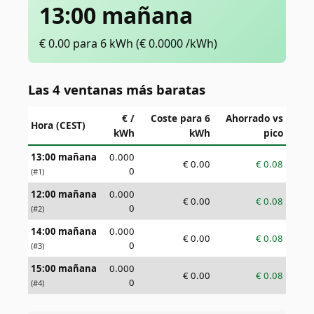
13:00 mañana
€
0.00
para 6 kWh
(€
0.0000
/kWh)
Las 4 ventanas más baratas
€ /
Coste para 6
Ahorrado vs
Hora (CEST)
kWh
kWh
pico
13:00 mañana
0.000
€
0.00
€
0.08
0
(#
1
)
12:00 mañana
0.000
€
0.00
€
0.08
0
(#
2
)
14:00 mañana
0.000
€
0.00
€
0.08
0
(#
3
)
15:00 mañana
0.000
€
0.00
€
0.08
0
(#
4
)