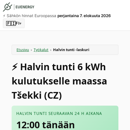
⚡️ Sähkön hinnat Euroopassa
perjantaina 7. elokuuta 2026
🇫🇮
FI
▾
Etusivu
›
Työkalut
›
Halvin tunti -laskuri
⚡️ Halvin tunti 6 kWh
kulutukselle maassa
Tšekki (CZ)
HALVIN TUNTI SEURAAVAN 24 H AIKANA
12:00 tänään