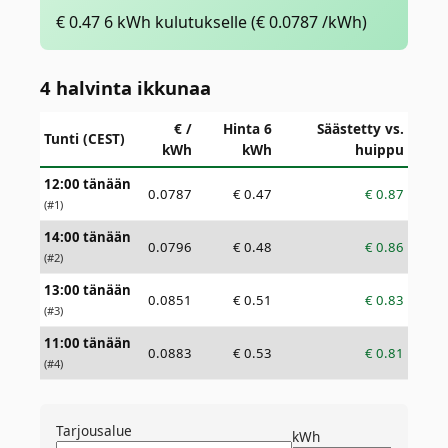
€
0.47
6 kWh kulutukselle
(€
0.0787
/kWh)
4 halvinta ikkunaa
€ /
Hinta 6
Säästetty vs.
Tunti (CEST)
kWh
kWh
huippu
12:00 tänään
0.0787
€
0.47
€
0.87
(#
1
)
14:00 tänään
0.0796
€
0.48
€
0.86
(#
2
)
13:00 tänään
0.0851
€
0.51
€
0.83
(#
3
)
11:00 tänään
0.0883
€
0.53
€
0.81
(#
4
)
Tarjousalue
kWh