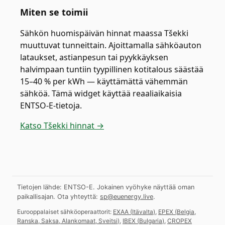
Miten se toimii
Sähkön huomispäivän hinnat maassa Tšekki
muuttuvat tunneittain. Ajoittamalla sähköauton
lataukset, astianpesun tai pyykkäyksen
halvimpaan tuntiin tyypillinen kotitalous säästää
15–40 % per kWh — käyttämättä vähemmän
sähköä. Tämä widget käyttää reaaliaikaisia
ENTSO-E-tietoja.
Katso Tšekki hinnat →
Tietojen lähde: ENTSO-E. Jokainen vyöhyke näyttää oman
paikallisajan.
Ota yhteyttä:
sp@euenergy.live
.
Eurooppalaiset sähköoperaattorit:
EXAA
(
Itävalta
)
,
EPEX
(
Belgia,
Ranska, Saksa, Alankomaat, Sveitsi
)
,
IBEX
(
Bulgaria
)
,
CROPEX