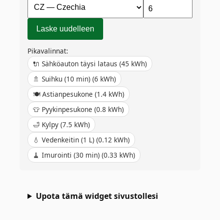
Laske uudelleen
Pikavalinnat:
🔌
Sähköauton täysi lataus
(
45
kWh)
🚿
Suihku (10 min)
(
6
kWh)
🍽️
Astianpesukone
(
1.4
kWh)
👕
Pyykinpesukone
(
0.8
kWh)
🛁
Kylpy
(
7.5
kWh)
💧
Vedenkeitin (1 L)
(
0.12
kWh)
🧹
Imurointi (30 min)
(
0.33
kWh)
Upota tämä widget sivustollesi