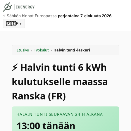
⚡️ Sähkön hinnat Euroopassa
perjantaina 7. elokuuta 2026
🇫🇮
FI
▾
Etusivu
›
Työkalut
›
Halvin tunti -laskuri
⚡️ Halvin tunti 6 kWh
kulutukselle maassa
Ranska (FR)
HALVIN TUNTI SEURAAVAN 24 H AIKANA
13:00 tänään