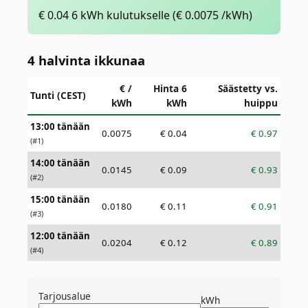
€
0.04
6 kWh kulutukselle
(€
0.0075
/kWh)
4 halvinta ikkunaa
€ /
Hinta 6
Säästetty vs.
Tunti (CEST)
kWh
kWh
huippu
13:00 tänään
0.0075
€
0.04
€
0.97
(#
1
)
14:00 tänään
0.0145
€
0.09
€
0.93
(#
2
)
15:00 tänään
0.0180
€
0.11
€
0.91
(#
3
)
12:00 tänään
0.0204
€
0.12
€
0.89
(#
4
)
Tarjousalue
kWh