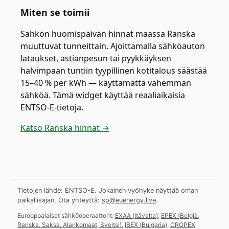
Miten se toimii
Sähkön huomispäivän hinnat maassa Ranska
muuttuvat tunneittain. Ajoittamalla sähköauton
lataukset, astianpesun tai pyykkäyksen
halvimpaan tuntiin tyypillinen kotitalous säästää
15–40 % per kWh — käyttämättä vähemmän
sähköä. Tämä widget käyttää reaaliaikaisia
ENTSO-E-tietoja.
Katso Ranska hinnat →
Tietojen lähde: ENTSO-E. Jokainen vyöhyke näyttää oman
paikallisajan.
Ota yhteyttä:
sp@euenergy.live
.
Eurooppalaiset sähköoperaattorit:
EXAA
(
Itävalta
)
,
EPEX
(
Belgia,
Ranska, Saksa, Alankomaat, Sveitsi
)
,
IBEX
(
Bulgaria
)
,
CROPEX