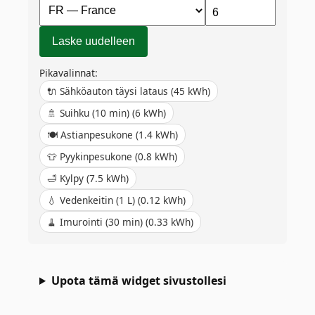
Laske uudelleen
Pikavalinnat:
🔌
Sähköauton täysi lataus
(
45
kWh)
🚿
Suihku (10 min)
(
6
kWh)
🍽️
Astianpesukone
(
1.4
kWh)
👕
Pyykinpesukone
(
0.8
kWh)
🛁
Kylpy
(
7.5
kWh)
💧
Vedenkeitin (1 L)
(
0.12
kWh)
🧹
Imurointi (30 min)
(
0.33
kWh)
Upota tämä widget sivustollesi