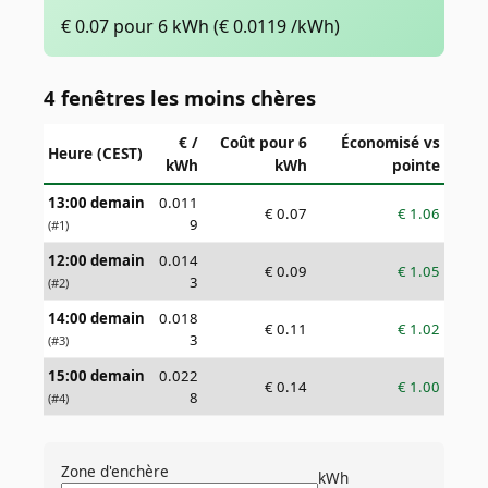
€
0.07
pour 6 kWh
(€
0.0119
/kWh)
4 fenêtres les moins chères
€ /
Coût pour 6
Économisé vs
Heure (CEST)
kWh
kWh
pointe
13:00 demain
0.011
€
0.07
€
1.06
9
(#
1
)
12:00 demain
0.014
€
0.09
€
1.05
3
(#
2
)
14:00 demain
0.018
€
0.11
€
1.02
3
(#
3
)
15:00 demain
0.022
€
0.14
€
1.00
8
(#
4
)
Zone d'enchère
kWh