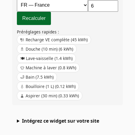
Recalculer
Préréglages rapides :
🔌
Recharge VE complète
(
45
kWh)
🚿
Douche (10 min)
(
6
kWh)
🍽️
Lave-vaisselle
(
1.4
kWh)
👕
Machine à laver
(
0.8
kWh)
🛁
Bain
(
7.5
kWh)
💧
Bouilloire (1 L)
(
0.12
kWh)
🧹
Aspirer (30 min)
(
0.33
kWh)
Intégrez ce widget sur votre site