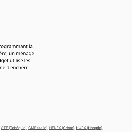
 programmant la
chère, un ménage
et utilise les
ne d'enchère.
,
OTE
(
Tchéquie
)
,
GME
(
Italie
)
,
HENEX
(
Grèce
)
,
HUPX
(
Hongrie
)
,