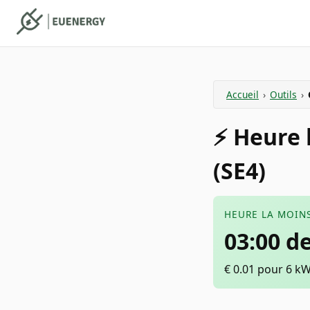
Accueil
›
Outils
›
⚡️ Heure
(SE4)
HEURE LA MOINS
03:00 d
€
0.01
pour 6 k