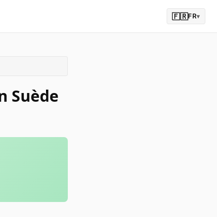
🇫🇷
FR
▾
en Suède