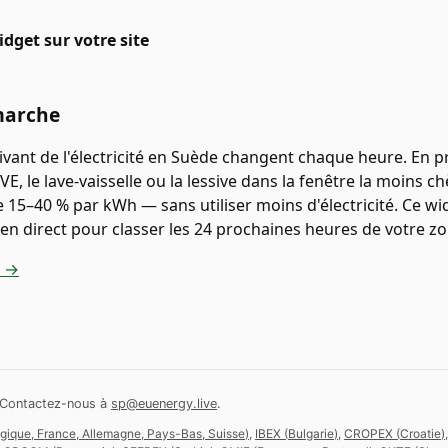
idget sur votre site
marche
uivant de l'électricité en Suède changent chaque heure. En
VE, le lave-vaisselle ou la lessive dans la fenêtre la moins 
15–40 % par kWh — sans utiliser moins d'électricité. Ce widg
n direct pour classer les 24 prochaines heures de votre zo
e →
Contactez-nous à
sp@euenergy.live
.
gique, France, Allemagne, Pays-Bas, Suisse
)
,
IBEX
(
Bulgarie
)
,
CROPEX
(
Croatie
)