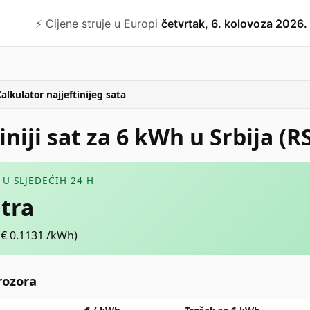
⚡️ Cijene struje u Europi
četvrtak, 6. kolovoza 2026.
alkulator najjeftinijeg sata
tiniji sat za 6 kWh u Srbija (R
T U SLJEDEĆIH 24 H
utra
(€
0.1131
/kWh)
prozora