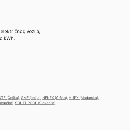
električnog vozila,
 po kWh.
OTE
(
Češka
)
,
GME
(
Italija
)
,
HENEX
(
Grčka
)
,
HUPX
(
Mađarska
)
,
lovačka
)
,
SOUTHPOOL
(
Slovenija
)
.