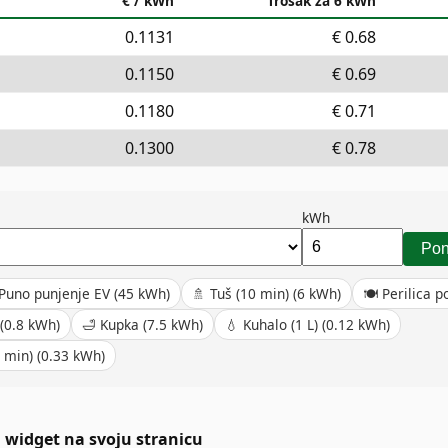
€ / kWh
Trošak za 6 kWh
0.1131
€
0.68
0.1150
€
0.69
0.1180
€
0.71
0.1300
€
0.78
kWh
Pon
Puno punjenje EV
(
45
kWh)
🚿
Tuš (10 min)
(
6
kWh)
🍽️
Perilica 
(
0.8
kWh)
🛁
Kupka
(
7.5
kWh)
💧
Kuhalo (1 L)
(
0.12
kWh)
 min)
(
0.33
kWh)
 widget na svoju stranicu