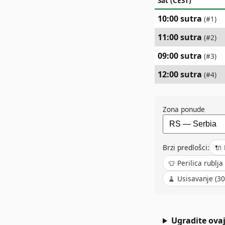
Sat (CEST)
10:00 sutra
(#
1
)
11:00 sutra
(#
2
)
09:00 sutra
(#
3
)
12:00 sutra
(#
4
)
Zona ponude
Brzi predlošci:
🔌
👕
Perilica rublja
🧹
Usisavanje (30
Ugradite ovaj