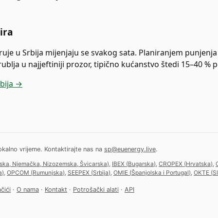
ira
ruje u Srbija mijenjaju se svakog sata. Planiranjem punjenja 
 rublja u najjeftiniji prozor, tipično kućanstvo štedi 15–40 %
rbija →
okalno vrijeme.
Kontaktirajte nas na
sp@euenergy.live
.
uska, Njemačka, Nizozemska, Švicarska
)
,
IBEX
(
Bugarska
)
,
CROPEX
(
Hrvatska
)
,
a
)
,
OPCOM
(
Rumunjska
)
,
SEEPEX
(
Srbija
)
,
OMIE
(
Španjolska i Portugal
)
,
OKTE
(
S
čići
·
O nama
·
Kontakt
·
Potrošački alati
·
API