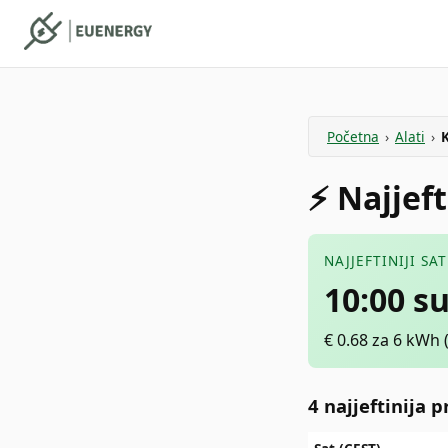
Početna
›
Alati
›
K
⚡️ Najjef
NAJJEFTINIJI SA
10:00 s
€
0.68
za 6 kWh
4 najjeftinija 