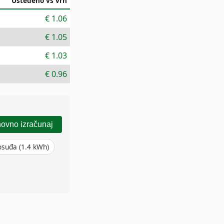
Ušteđeno vs vrh
€
1.06
€
1.05
€
1.03
€
0.96
ovno izračunaj
posuđa
(
1.4
kWh)