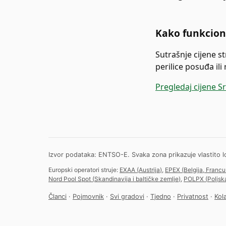
Kako funkcion
Sutrašnje cijene st
perilice posuđa ili
Pregledaj cijene S
Izvor podataka: ENTSO-E. Svaka zona prikazuje vlastito l
Europski operatori struje:
EXAA
(
Austrija
)
,
EPEX
(
Belgija, Franc
Nord Pool Spot
(
Skandinavija i baltičke zemlje
)
,
POLPX
(
Poljsk
Članci
·
Pojmovnik
·
Svi gradovi
·
Tjedno
·
Privatnost
·
Kola