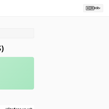
🇭🇷
HR
▾
S)