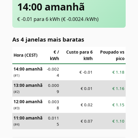
14:00 amanhã
€
-0.01
para 6 kWh
(€
-0.0024
/kWh)
As 4 janelas mais baratas
€ /
Custo para 6
Poupado vs
Hora (CEST)
kWh
kWh
pico
14:00 amanhã
-0.002
€
-0.01
€
1.18
4
(#
1
)
13:00 amanhã
0.000
€
0.01
€
1.16
9
(#
2
)
12:00 amanhã
0.003
€
0.02
€
1.15
8
(#
3
)
11:00 amanhã
0.011
€
0.07
€
1.10
5
(#
4
)