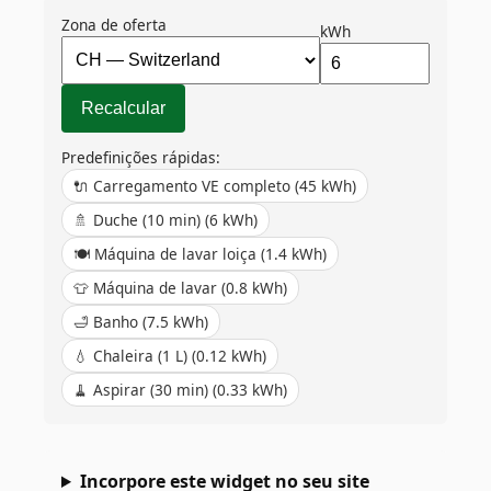
Zona de oferta
kWh
Recalcular
Predefinições rápidas:
🔌
Carregamento VE completo
(
45
kWh)
🚿
Duche (10 min)
(
6
kWh)
🍽️
Máquina de lavar loiça
(
1.4
kWh)
👕
Máquina de lavar
(
0.8
kWh)
🛁
Banho
(
7.5
kWh)
💧
Chaleira (1 L)
(
0.12
kWh)
🧹
Aspirar (30 min)
(
0.33
kWh)
Incorpore este widget no seu site