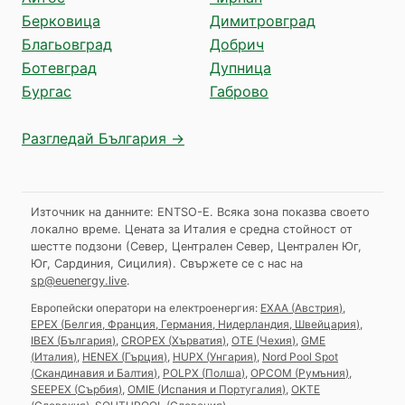
Берковица
Димитровград
Благьовград
Добрич
Ботевград
Дупница
Бургас
Габрово
Разгледай България →
Източник на данните: ENTSO-E. Всяка зона показва своето
локално време. Цената за Италия е средна стойност от
шестте подзони (Север, Централен Север, Централен Юг,
Юг, Сардиния, Сицилия).
Свържете се с нас на
sp@euenergy.live
.
Европейски оператори на електроенергия:
EXAA
(
Австрия
)
,
EPEX
(
Белгия, Франция, Германия, Нидерландия, Швейцария
)
,
IBEX
(
България
)
,
CROPEX
(
Хърватия
)
,
OTE
(
Чехия
)
,
GME
(
Италия
)
,
HENEX
(
Гърция
)
,
HUPX
(
Унгария
)
,
Nord Pool Spot
(
Скандинавия и Балтия
)
,
POLPX
(
Полша
)
,
OPCOM
(
Румъния
)
,
SEEPEX
(
Сърбия
)
,
OMIE
(
Испания и Португалия
)
,
OKTE