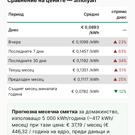
Сравнение на цените
—
Smolyan
спрямо
Период
Средно
днес
€ 0,0893
Днес
—
/kWh
Вчера
€ 0,1099
/kWh
▲
23
%
Последните 7 дни
€ 0,1457
/kWh
▲
63
%
Последните 30 дни
€ 0,1192
/kWh
▲
34
%
Текущ месец
€ 0,1351
/kWh
▲
51
%
Предходен месец
€ 0,1117
/kWh
▲
25
%
Същият месец миналата
€ 0,0782
/kWh
▼
12
%
година
Прогнозна месечна сметка
за домакинство,
използващо 5 000 kWh/година (~417 kWh/
месец) при тази цена: € 37,19 / месец (€
446,32 / година на едро, преди данъци и