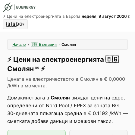
⚡️ Цени на електроенергията в Европа
неделя, 9 август 2026 г.
🇧🇬
BG
▾
Начало
›
🇧🇬
България
›
Смолян
⚡️
Цени на електроенергията
🇧🇬
Смолян
⚡️
BG
Цената на електричеството в Смолян е € 0,0000
/kWh в момента.
Домакинствата в
Смолян
виждат цени на едро,
определени от Nord Pool / EPEX за зоната BG.
30-дневната плъзгаща средна е € 0.1192 /kWh —
сметката добавя данъци и мрежови такси.