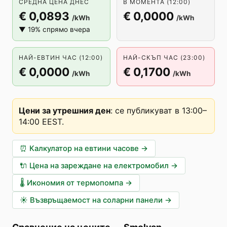
СРЕДНА ЦЕНА ДНЕС
В МОМЕНТА (12:00)
€ 0,0893
€ 0,0000
/kWh
/kWh
▼ 19% спрямо вчера
НАЙ-ЕВТИН ЧАС (12:00)
НАЙ-СКЪП ЧАС (23:00)
€ 0,0000
€ 0,1700
/kWh
/kWh
Цени за утрешния ден
:
се публикуват в 13:00–
14:00 EEST
.
⏰
Калкулатор на евтини часове
→
🔌
Цена на зареждане на електромобил
→
🌡️
Икономия от термопомпа
→
☀️
Възвръщаемост на соларни панели
→