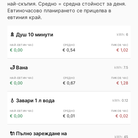
най-скъпия. Средно = средна стойност за деня.
Евтиночасово планирането се прицелва в
евтиния край.
🚿
Душ 10 минути
6
€ 0,00
€ 0,54
€ 1,02
🛁
Вана
7.5
€ 0,00
€ 0,67
€ 1,28
💧
Завари 1 л вода
0.12
€ 0,00
€ 0,01
€ 0,02
🔌
Пълно зареждане на
45