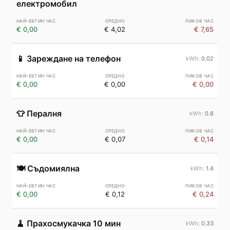
електромобил
€ 0,00
€ 4,02
€ 7,65
📱
Зареждане на телефон
0.02
€ 0,00
€ 0,00
€ 0,00
👕
Пералня
0.8
€ 0,00
€ 0,07
€ 0,14
🍽️
Съдомиялна
1.4
€ 0,00
€ 0,12
€ 0,24
🧹
Прахосмукачка 10 мин
0.33