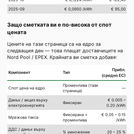
2025-09
€ 0,0950
/kWh
€ 95,00
Защо сметката ви е по-висока от спот
цената
Цените на тази страница са на едро за
следващия ден — това плащат доставчиците на
Nord Pool / EPEX. Крайната ви сметка добавя:
Прибл.
Компонент
Тип
(средно ЕС)
Променлива (тази
Спот цена на едро
—
страница)
Данък / акциз върху
€ 0.005 –
Фиксиран
електроенергията
0.20 /kWh
Фиксирана +
€ 0.05 – 0.15
Мрежова такса
променлива
/kWh
ДДС / данък върху
% умножение
20 – 25 %