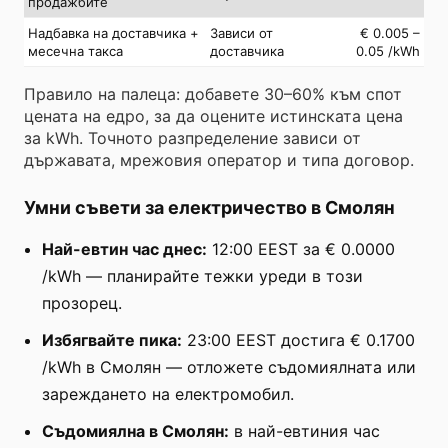
продажбите
Надбавка на доставчика +
Зависи от
€ 0.005 –
месечна такса
доставчика
0.05 /kWh
Правило на палеца: добавете 30–60% към спот
цената на едро, за да оцените истинската цена
за kWh. Точното разпределение зависи от
държавата, мрежовия оператор и типа договор.
Умни съвети за електричество в Смолян
Най-евтин час днес:
12:00 EEST за € 0.0000
/kWh — планирайте тежки уреди в този
прозорец.
Избягвайте пика:
23:00 EEST достига € 0.1700
/kWh в Смолян — отложете съдомиялната или
зареждането на електромобил.
Съдомиялна в Смолян:
в най-евтиния час