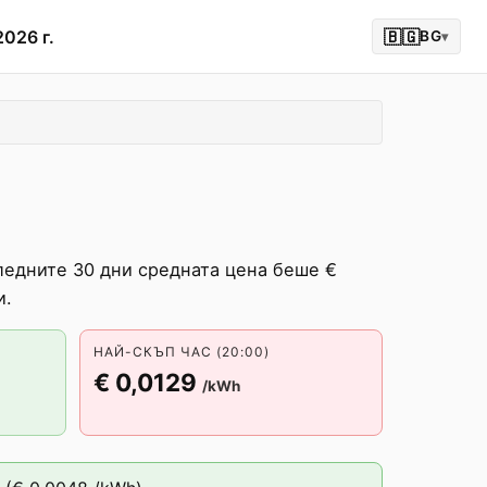
2026 г.
🇧🇬
BG
▾
ледните 30 дни средната цена беше €
и.
НАЙ-СКЪП ЧАС (20:00)
€ 0,0129
/kWh