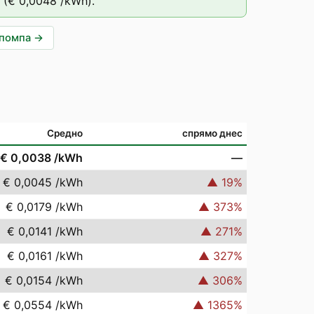
(
€ 0,0048
/kWh).
опомпа
→
Средно
спрямо днес
€ 0,0038
/kWh
—
€ 0,0045
/kWh
▲
19
%
€ 0,0179
/kWh
▲
373
%
€ 0,0141
/kWh
▲
271
%
€ 0,0161
/kWh
▲
327
%
€ 0,0154
/kWh
▲
306
%
€ 0,0554
/kWh
▲
1365
%