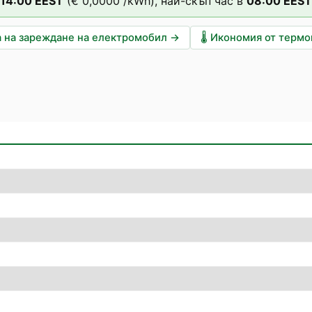
14
:00
EEST
(
€ 0,0000
/kWh),
най-скъп час в
08
:00
EEST
 на зареждане на електромобил
→
🌡️
Икономия от терм