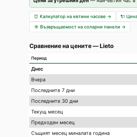
Цени за утрешния ден
—
най-евтин час в
⏰
Калкулатор на евтини часове
→
🔌
Цена
☀️
Възвръщаемост на соларни панели
→
Сравнение на цените
—
Lieto
Период
Днес
Вчера
Последните 7 дни
Последните 30 дни
Текущ месец
Предходен месец
Същият месец миналата година