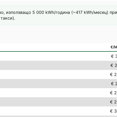
о, използващо 5 000 kWh/година (~417 kWh/месец) при та
такси).
€/
€ 3
€ 2
€ 2
€ 2
€ 2
€ 2
€ 3