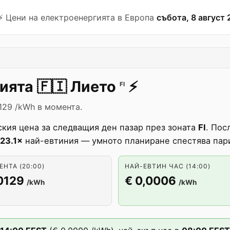
⚡️ Цени на електроенергията в Европа
събота, 8 август 
гията
🇫🇮
Лието
⚡️
FI
129 /kWh в момента.
кия цена за следващия ден пазар през зоната
FI
. Пос
23.1×
най-евтиния — умното планиране спестява пар
НТА (20:00)
НАЙ-ЕВТИН ЧАС (14:00)
0129
€ 0,0006
/kWh
/kWh