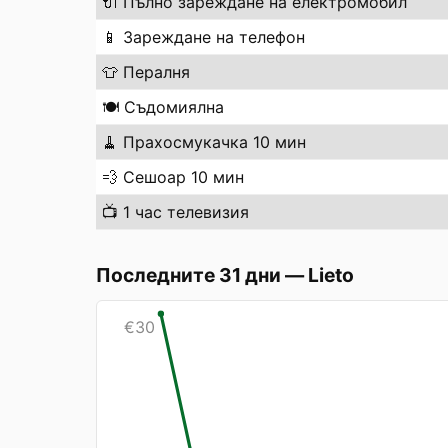
🔌
Пълно зареждане на електромобил
📱
Зареждане на телефон
👕
Пералня
🍽️
Съдомиялна
🧹
Прахосмукачка 10 мин
💨
Сешоар 10 мин
📺
1 час телевизия
Последните 31 дни
—
Lieto
€
30