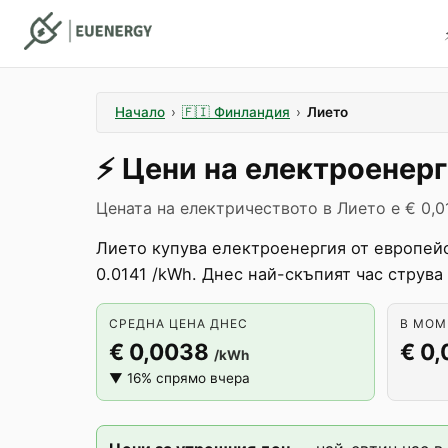
Начало
›
🇫🇮
Финландия
›
Лието
⚡️
Цени на електроенер
Цената на електричеството в Лието е € 0,0
Лието купува електроенергия от европейс
0.0141 /kWh. Днес най-скъпият час струва
СРЕДНА ЦЕНА ДНЕС
В МОМЕ
€ 0,0038
€ 0,
/kWh
▼ 16% спрямо вчера