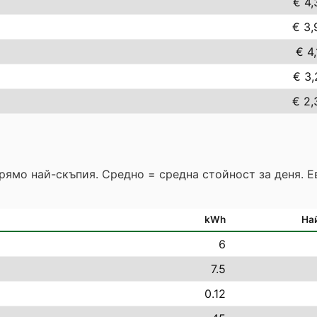
€ 4,
€ 3,
€ 4,
€ 3,
€ 2,
прямо най-скъпия. Средно = средна стойност за деня. 
kWh
На
6
7.5
0.12