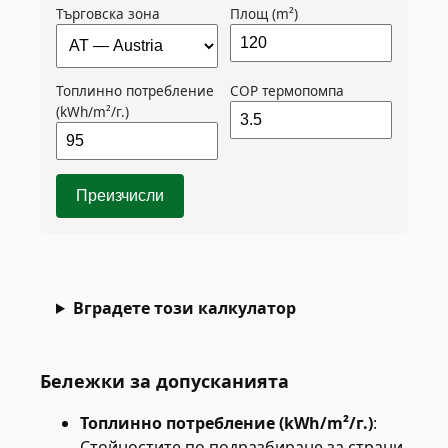
Търговска зона
Площ (m²)
Топлинно потребление
COP термопомпа
(kWh/m²/г.)
Преизчисли
Вградете този калкулатор
Бележки за допусканията
Топлинно потребление (kWh/m²/г.)
:
Стойностите по подразбиране за страни