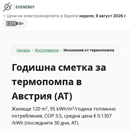
⚡️ Цени на електроенергията в Европа
неделя, 9 август 2026 г.
🇧🇬
BG
▾
Начало
›
Инструменти
›
Икономия от термопомпа
Годишна сметка за
термопомпа в
Австрия (AT)
Жилище 120 m², 95 kWh/m²/година топлинно
потребление, COP 3.5, средна цена € 0.1307
/kWh (последните 30 дни, AT).