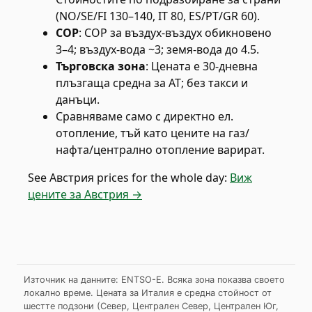
(NO/SE/FI 130–140, IT 80, ES/PT/GR 60).
COP
:
COP за въздух-въздух обикновено
3–4; въздух-вода ~3; земя-вода до 4.5.
Търговска зона
:
Цената е 30-дневна
плъзгаща средна за AT; без такси и
данъци.
Сравняваме само с директно ел.
отопление, тъй като цените на газ/
нафта/централно отопление варират.
See
Австрия
prices for the whole day:
Виж
цените за Австрия →
Източник на данните: ENTSO-E. Всяка зона показва своето
локално време. Цената за Италия е средна стойност от
шестте подзони (Север, Централен Север, Централен Юг,