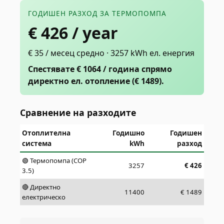
ГОДИШЕН РАЗХОД ЗА ТЕРМОПОМПА
€
426
/ year
€ 35 / месец средно · 3257 kWh ел. енергия
Спестявате € 1064 / година спрямо
директно ел. отопление (€ 1489).
Сравнение на разходите
Отоплителна
Годишно
Годишен
система
kWh
разход
🟢 Термопомпа (COP
3257
€
426
3.5)
🔴 Директно
11400
€
1489
електрическо