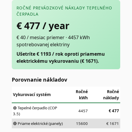
ROČNÉ PREVÁDZKOVÉ NÁKLADY TEPELNÉHO
ČERPADLA
€
477
/ year
€ 40 / mesiac priemer · 4457 kWh
spotrebovanej elektriny
Ušetríte € 1193 / rok oproti priamemu
elektrickému vykurovaniu (€ 1671).
Porovnanie nákladov
Ročné
Ročné
Vykurovací systém
kWh
náklady
🟢 Tepelné čerpadlo (COP
4457
€
477
3.5)
🔴 Priame elektrické (panely)
15600
€
1671