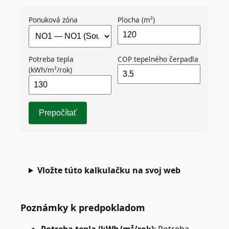
Ponuková zóna
Plocha (m²)
Potreba tepla
COP tepelného čerpadla
(kWh/m²/rok)
Prepočítať
Vložte túto kalkulačku na svoj web
Poznámky k predpokladom