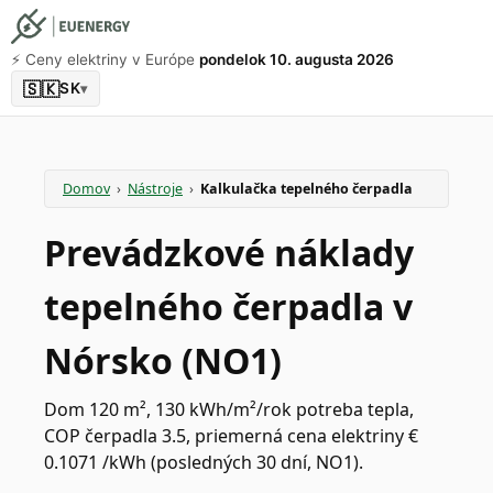
⚡️ Ceny elektriny v Európe
pondelok 10. augusta 2026
🇸🇰
SK
▾
Domov
›
Nástroje
›
Kalkulačka tepelného čerpadla
Prevádzkové náklady
tepelného čerpadla v
Nórsko (NO1)
Dom 120 m², 130 kWh/m²/rok potreba tepla,
COP čerpadla 3.5, priemerná cena elektriny €
0.1071 /kWh (posledných 30 dní, NO1).