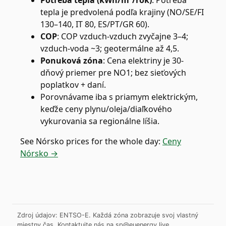
Potreba tepla (kWh/m²/rok)
:
Potreba
tepla je predvolená podľa krajiny (NO/SE/FI
130–140, IT 80, ES/PT/GR 60).
COP
:
COP vzduch-vzduch zvyčajne 3–4;
vzduch-voda ~3; geotermálne až 4,5.
Ponuková zóna
:
Cena elektriny je 30-
dňový priemer pre NO1; bez sieťových
poplatkov + daní.
Porovnávame iba s priamym elektrickým,
keďže ceny plynu/oleja/diaľkového
vykurovania sa regionálne líšia.
See
Nórsko
prices for the whole day:
Ceny
Nórsko →
Zdroj údajov: ENTSO-E. Každá zóna zobrazuje svoj vlastný
miestny čas.
Kontaktujte nás na
sp@euenergy.live
.