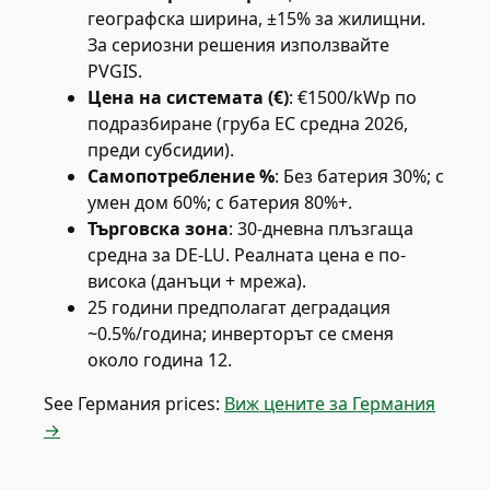
географска ширина, ±15% за жилищни.
За сериозни решения използвайте
PVGIS.
Цена на системата (€)
:
€1500/kWp по
подразбиране (груба ЕС средна 2026,
преди субсидии).
Самопотребление %
:
Без батерия 30%; с
умен дом 60%; с батерия 80%+.
Търговска зона
:
30-дневна плъзгаща
средна за DE-LU. Реалната цена е по-
висока (данъци + мрежа).
25 години предполагат деградация
~0.5%/година; инверторът се сменя
около година 12.
See
Германия
prices:
Виж цените за Германия
→