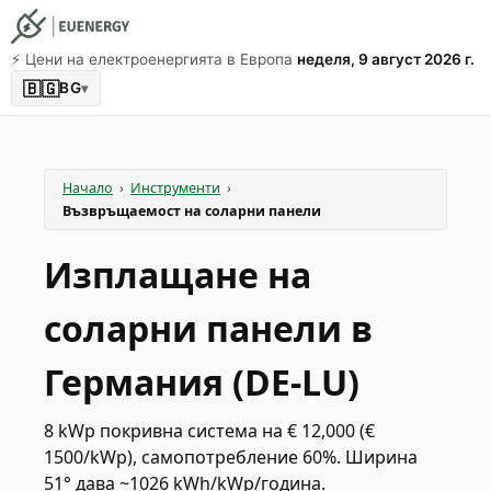
⚡️ Цени на електроенергията в Европа
неделя, 9 август 2026 г.
🇧🇬
BG
▾
Начало
›
Инструменти
›
Възвръщаемост на соларни панели
Изплащане на
соларни панели в
Германия (DE-LU)
8 kWp покривна система на € 12,000 (€
1500/kWp), самопотребление 60%. Ширина
51° дава ~1026 kWh/kWp/година.