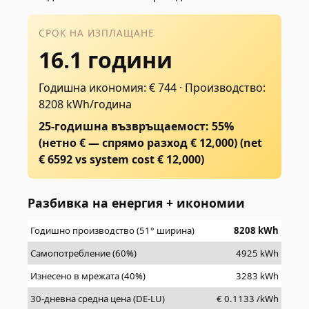
СРОК НА ИЗПЛАЩАНЕ
16.1 години
Годишна икономия: € 744
·
Производство:
8208 kWh/година
25-годишна възвръщаемост: 55%
(нетно € — спрямо разход € 12,000)
(net
€
6592
vs system cost €
12,000
)
Разбивка на енергия + икономии
Годишно производство (51° ширина)
8208
kWh
Самопотребление (60%)
4925
kWh
Изнесено в мрежата (40%)
3283
kWh
30-дневна средна цена (DE-LU)
€
0.1133
/kWh