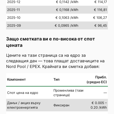
2025-12
€ 0,1142
/kWh
€ 114,17
2025-11
€ 0,1168
/kWh
€ 116,81
2025-10
€ 0,1063
/kWh
€ 106,27
2025-09
€ 0,0965
/kWh
€ 96,45
Защо сметката ви е по-висока от спот
цената
Цените на тази страница са на едро за
следващия ден — това плащат доставчиците на
Nord Pool / EPEX. Крайната ви сметка добавя:
Прибл.
Компонент
Тип
(средно ЕС)
Променлива (тази
Спот цена на едро
—
страница)
Данък / акциз върху
€ 0.005 –
Фиксиран
електроенергията
0.20 /kWh