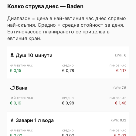
Колко струва днес
—
Baden
Диапазон = цена в най-евтиния час днес спрямо
най-скъпия. Средно = средна стойност за деня.
Евтиночасово планирането се прицелва в
евтиния край.
🚿
Душ 10 минути
6
€ 0,15
€ 0,78
€ 1,17
🛁
Вана
7.5
€ 0,19
€ 0,98
€ 1,46
💧
Завари 1 л вода
0.12
€ 0,00
€ 0,02
€ 0,02