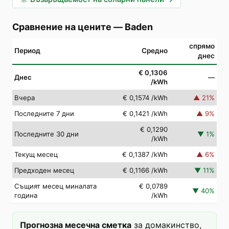
Сравнение на цените
—
Baden
спрямо
Период
Средно
днес
€ 0,1306
Днес
—
/kWh
Вчера
€ 0,1574
/kWh
▲
21
%
Последните 7 дни
€ 0,1421
/kWh
▲
9
%
€ 0,1290
Последните 30 дни
▼
1
%
/kWh
Текущ месец
€ 0,1387
/kWh
▲
6
%
Предходен месец
€ 0,1166
/kWh
▼
11
%
Същият месец миналата
€ 0,0789
▼
40
%
година
/kWh
Прогнозна месечна сметка
за домакинство,