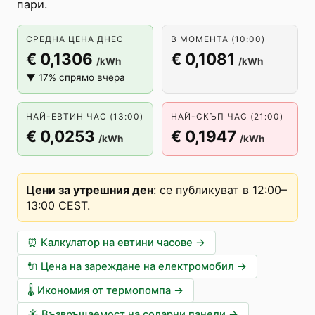
пари.
СРЕДНА ЦЕНА ДНЕС
В МОМЕНТА (10:00)
€ 0,1306
€ 0,1081
/kWh
/kWh
▼ 17% спрямо вчера
НАЙ-ЕВТИН ЧАС (13:00)
НАЙ-СКЪП ЧАС (21:00)
€ 0,0253
€ 0,1947
/kWh
/kWh
Цени за утрешния ден
:
се публикуват в 12:00–
13:00 CEST
.
⏰
Калкулатор на евтини часове
→
🔌
Цена на зареждане на електромобил
→
🌡️
Икономия от термопомпа
→
☀️
Възвръщаемост на соларни панели
→