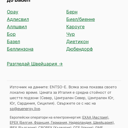
Орау
Берн
Адлисвил
Биел/биенне
Аллшвил
Кароуге
Бор
Чур
Базел
Диетикон
Беллинзона
Дюбендорф
Разгледай Швейцария →
Източник на данните: ENTSO-E. Всяка зона показва своето
локално време. Цената за Италия е средна стойност от
шестте подзони (Север, Централен Север, Централен Юг,
Юг, Сардиния, Сицилия).
Свържете се с нас на
sp@euenergy.live
.
Европейски оператори на електроенергия:
EXAA
(
Австрия
)
,
EPEX
(
Белгия, Франция, Германия, Нидерландия, Швейцария
)
,
IBEX
(
България
)
,
CROPEX
(
Хърватия
)
,
OTE
(
Чехия
)
,
GME