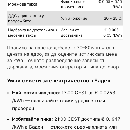
Фиксирана +
€ 0.05 – 0.15
Мрежова такса
променлива
/kWh
ДДС / данък върху
% умножение
20 – 25 %
продажбите
Надбавка на доставчика +
Зависи от
€ 0.005 –
месечна такса
доставчика
0.05 /kWh
Правило на палеца: добавете 30–60% към спот
цената на едро, за да оцените истинската цена
за kWh. Точното разпределение зависи от
държавата, мрежовия оператор и типа договор.
Умни съвети за електричество в Баден
Най-евтин час днес:
13:00 CEST за € 0.0253
/kWh — планирайте тежки уреди в този
прозорец.
Избягвайте пика:
21:00 CEST достига € 0.1947
/kWh в Баден — отложете съдомиялната или