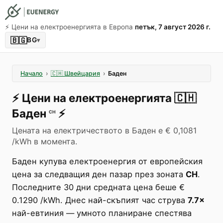
⚡️ Цени на електроенергията в Европа
петък, 7 август 2026 г.
🇧🇬
BG
▾
Начало
›
🇨🇭
Швейцария
›
Баден
⚡️
Цени на електроенергията
🇨🇭
Баден
⚡️
CH
Цената на електричеството в Баден е € 0,1081
/kWh в момента.
Баден купува електроенергия от европейския
цена за следващия ден пазар през зоната
CH
.
Последните 30 дни средната цена беше €
0.1290 /kWh. Днес най-скъпият час струва
7.7×
най-евтиния — умното планиране спестява