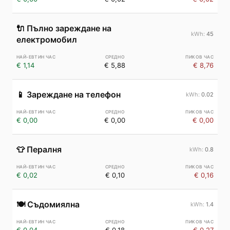
🔌
Пълно зареждане на
45
електромобил
€ 1,14
€ 5,88
€ 8,76
📱
Зареждане на телефон
0.02
€ 0,00
€ 0,00
€ 0,00
👕
Пералня
0.8
€ 0,02
€ 0,10
€ 0,16
🍽️
Съдомиялна
1.4