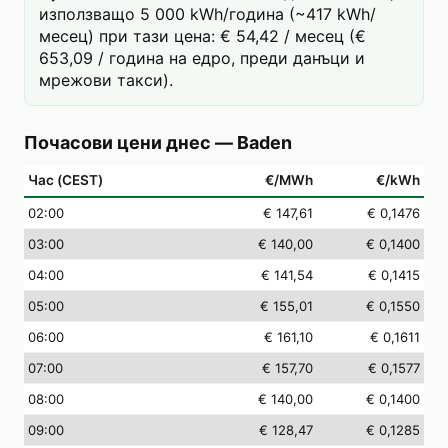
използващо 5 000 kWh/година (~417 kWh/
месец) при тази цена: € 54,42 / месец (€
653,09 / година на едро, преди данъци и
мрежови такси).
Почасови цени днес
—
Baden
Час (CEST)
€/MWh
€/kWh
02
:00
€ 147,61
€ 0,1476
03
:00
€ 140,00
€ 0,1400
04
:00
€ 141,54
€ 0,1415
05
:00
€ 155,01
€ 0,1550
06
:00
€ 161,10
€ 0,1611
07
:00
€ 157,70
€ 0,1577
08
:00
€ 140,00
€ 0,1400
09
:00
€ 128,47
€ 0,1285