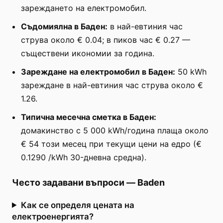
зареждането на електромобил.
Съдомиялна в Баден:
в най-евтиния час
струва около € 0.04; в пиков час € 0.27 —
съществени икономии за година.
Зареждане на електромобил в Баден:
50 kWh
зареждане в най-евтиния час струва около €
1.26.
Типична месечна сметка в Баден:
домакинство с 5 000 kWh/година плаща около
€ 54 този месец при текущи цени на едро (€
0.1290 /kWh 30-дневна средна).
Често задавани въпроси
—
Baden
Как се определя цената на
електроенергията?