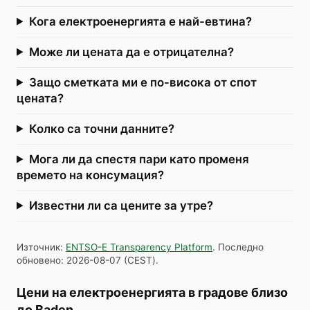
Кога електроенергията е най-евтина?
Може ли цената да е отрицателна?
Защо сметката ми е по-висока от спот
цената?
Колко са точни данните?
Мога ли да спестя пари като променя
времето на консумация?
Известни ли са цените за утре?
Източник
:
ENTSO-E Transparency Platform
.
Последно
обновено
:
2026-08-07
(
CEST
).
Цени на електроенергията в градове близо
до Baden