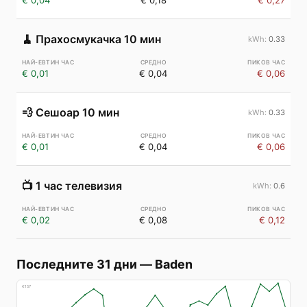
€ 0,04
€ 0,18
€ 0,27
🧹
Прахосмукачка 10 мин
0.33
€ 0,01
€ 0,04
€ 0,06
💨
Сешоар 10 мин
0.33
€ 0,01
€ 0,04
€ 0,06
📺
1 час телевизия
0.6
€ 0,02
€ 0,08
€ 0,12
Последните 31 дни
—
Baden
€
157