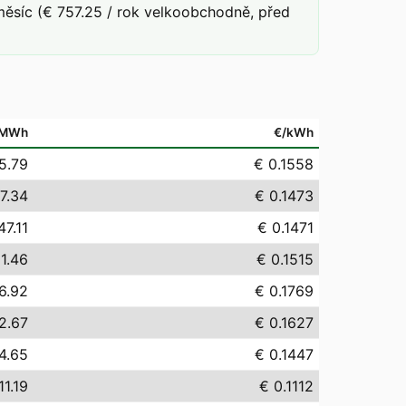
ěsíc (€ 757.25 / rok velkoobchodně, před
/MWh
€/kWh
5.79
€ 0.1558
7.34
€ 0.1473
47.11
€ 0.1471
1.46
€ 0.1515
6.92
€ 0.1769
2.67
€ 0.1627
4.65
€ 0.1447
11.19
€ 0.1112