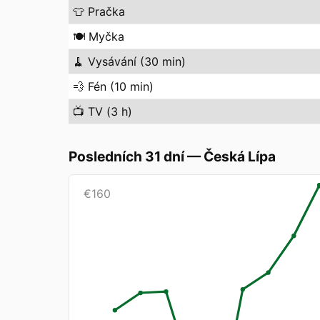
👕
Pračka
🍽️
Myčka
🧹
Vysávání (30 min)
💨
Fén (10 min)
📺
TV (3 h)
Posledních 31 dní
—
Česká Lípa
€
160