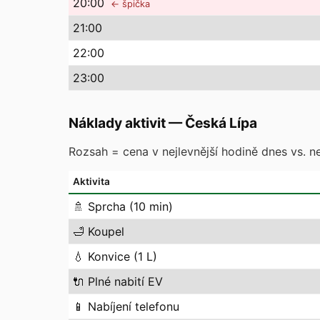
20
:00
← špička
21
:00
22
:00
23
:00
Náklady aktivit
—
Česká Lípa
Rozsah = cena v nejlevnější hodině dnes vs. ne
Aktivita
🚿
Sprcha (10 min)
🛁
Koupel
💧
Konvice (1 L)
🔌
Plné nabití EV
📱
Nabíjení telefonu