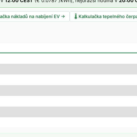
 v
12
:00
CEST
(
€ 0.0787
/kWh),
nejdražší hodina v
20
:00
lačka nákladů na nabíjení EV
→
🌡️
Kalkulačka tepelného čerp