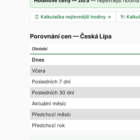
Hodinové ceny — zítra
—
nejlevnější hodina
⏰
Kalkulačka nejlevnější hodiny
→
🔌
Kalku
Porovnání cen
—
Česká Lípa
Období
Dnes
Včera
Posledních 7 dní
Posledních 30 dní
Aktuální měsíc
Předchozí měsíc
Předchozí rok