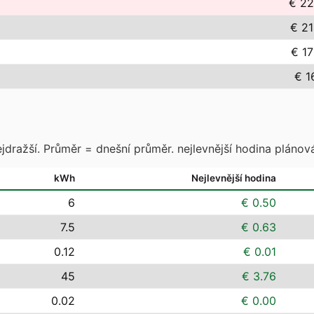
€ 22
€ 21
€ 17
€ 1
jdražší. Průměr = dnešní průměr. nejlevnější hodina plánová
kWh
Nejlevnější hodina
6
€ 0.50
7.5
€ 0.63
0.12
€ 0.01
45
€ 3.76
0.02
€ 0.00