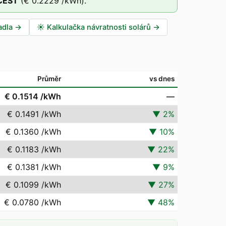
CEST
(
€ 0.2229
/kWh).
adla
→
☀️
Kalkulačka návratnosti solárů
→
Průměr
vs dnes
€ 0.1514
/kWh
—
€ 0.1491
/kWh
▼
2
%
€ 0.1360
/kWh
▼
10
%
€ 0.1183
/kWh
▼
22
%
€ 0.1381
/kWh
▼
9
%
€ 0.1099
/kWh
▼
27
%
€ 0.0780
/kWh
▼
48
%