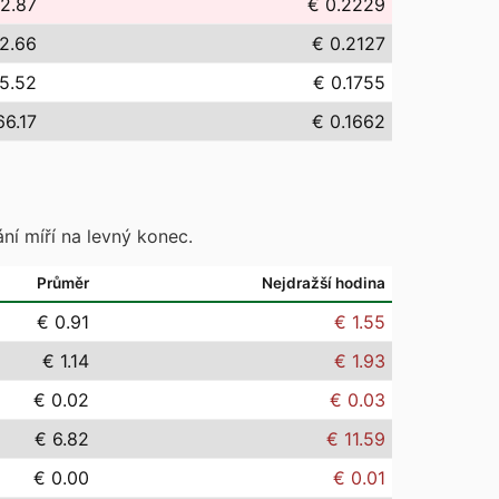
2.87
€ 0.2229
2.66
€ 0.2127
5.52
€ 0.1755
66.17
€ 0.1662
ní míří na levný konec.
Průměr
Nejdražší hodina
€ 0.91
€ 1.55
€ 1.14
€ 1.93
€ 0.02
€ 0.03
€ 6.82
€ 11.59
€ 0.00
€ 0.01