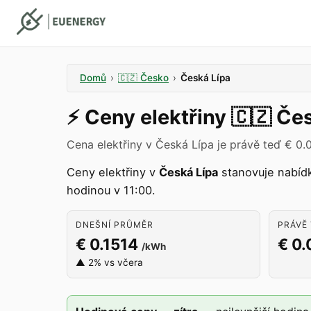
Domů
›
🇨🇿
Česko
›
Česká Lípa
⚡️
Ceny elektřiny
🇨🇿
Čes
Cena elektřiny v Česká Lípa je právě teď € 0
Ceny elektřiny v
Česká Lípa
stanovuje nabíd
hodinou v 11:00.
DNEŠNÍ PRŮMĚR
PRÁVĚ 
€ 0.1514
€ 0
/kWh
▲ 2% vs včera