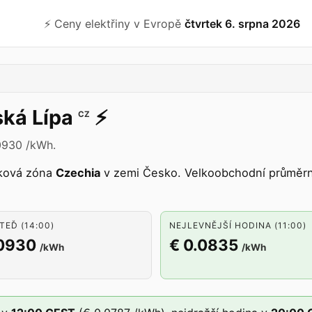
⚡️ Ceny elektřiny v Evropě
čtvrtek 6. srpna 2026
ká Lípa
⚡️
CZ
.0930 /kWh.
ková zóna
Czechia
v zemi Česko. Velkoobchodní průměrná
TEĎ (14:00)
NEJLEVNĚJŠÍ HODINA (11:00)
.0930
€ 0.0835
/kWh
/kWh