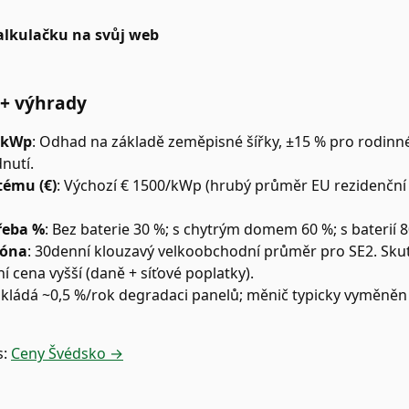
kalkulačku na svůj web
 + výhrady
 kWp
:
Odhad na základě zeměpisné šířky, ±15 % pro rodinn
nutí.
tému (€)
:
Výchozí € 1500/kWp (hrubý průměr EU rezidenční
řeba %
:
Bez baterie 30 %; s chytrým domem 60 %; s baterií 8
zóna
:
30denní klouzavý velkoobchodní průměr pro SE2. Sku
 cena vyšší (daně + síťové poplatky).
okládá ~0,5 %/rok degradaci panelů; měnič typicky vyměněn
s:
Ceny Švédsko →