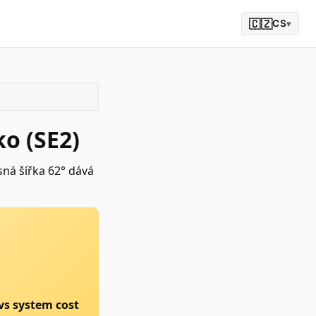
🇨🇿
CS
▾
ko (SE2)
sná šířka 62° dává
vs system cost