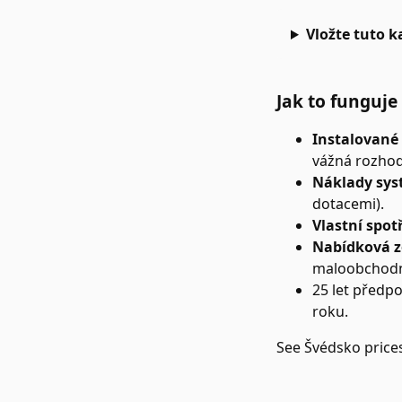
Vložte tuto 
Jak to funguje
Instalované
vážná rozhod
Náklady sys
dotacemi).
Vlastní spot
Nabídková 
maloobchodní
25 let předp
roku.
See
Švédsko
price