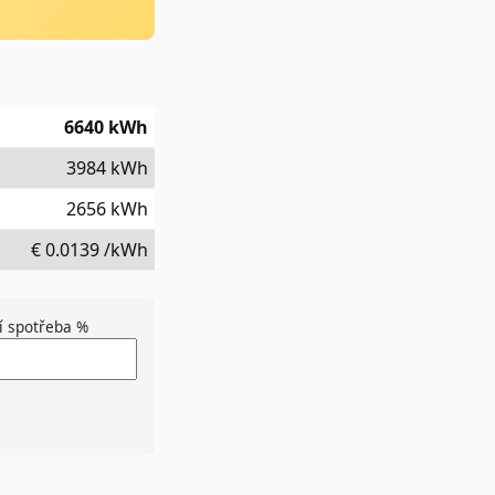
6640
kWh
3984
kWh
2656
kWh
€
0.0139
/kWh
í spotřeba %