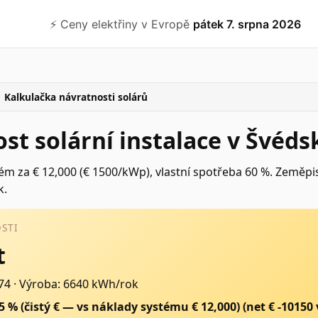
⚡️ Ceny elektřiny v Evropě
pátek 7. srpna 2026
Kalkulačka návratnosti solárů
st solární instalace v Švéds
ém za € 12,000 (€ 1500/kWp), vlastní spotřeba 60 %. Zeměpi
k.
STI
t
74
·
Výroba: 6640 kWh/rok
85 % (čistý € — vs náklady systému € 12,000)
(net €
-10150