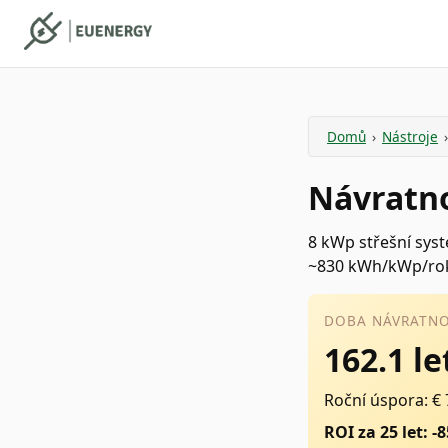
Domů
›
Nástroje
›
Návratno
8 kWp střešní syst
~830 kWh/kWp/ro
DOBA NÁVRATNO
162.1 le
Roční úspora: € 
ROI za 25 let: -