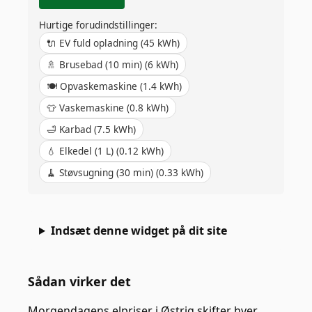
Hurtige forudindstillinger:
🔌
EV fuld opladning
(
45
kWh)
🚿
Brusebad (10 min)
(
6
kWh)
🍽️
Opvaskemaskine
(
1.4
kWh)
👕
Vaskemaskine
(
0.8
kWh)
🛁
Karbad
(
7.5
kWh)
💧
Elkedel (1 L)
(
0.12
kWh)
🧹
Støvsugning (30 min)
(
0.33
kWh)
Indsæt denne widget på dit site
Sådan virker det
Morgendagens elpriser i Østrig skifter hver