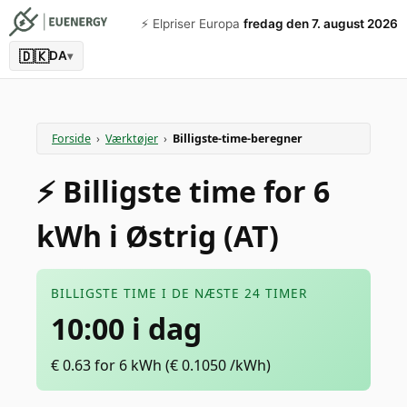
⚡️ Elpriser Europa
fredag den 7. august 2026
🇩🇰
DA
▾
Forside
›
Værktøjer
›
Billigste-time-beregner
⚡️ Billigste time for 6
kWh i Østrig (AT)
BILLIGSTE TIME I DE NÆSTE 24 TIMER
10:00 i dag
€
0.63
for 6 kWh
(€
0.1050
/kWh)