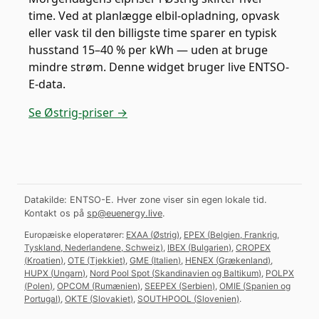
time. Ved at planlægge elbil-opladning, opvask
eller vask til den billigste time sparer en typisk
husstand 15–40 % per kWh — uden at bruge
mindre strøm. Denne widget bruger live ENTSO-
E-data.
Se Østrig-priser →
Datakilde: ENTSO-E. Hver zone viser sin egen lokale tid.
Kontakt os på
sp@euenergy.live
.
Europæiske eloperatører:
EXAA
(
Østrig
)
,
EPEX
(
Belgien, Frankrig,
Tyskland, Nederlandene, Schweiz
)
,
IBEX
(
Bulgarien
)
,
CROPEX
(
Kroatien
)
,
OTE
(
Tjekkiet
)
,
GME
(
Italien
)
,
HENEX
(
Grækenland
)
,
HUPX
(
Ungarn
)
,
Nord Pool Spot
(
Skandinavien og Baltikum
)
,
POLPX
(
Polen
)
,
OPCOM
(
Rumænien
)
,
SEEPEX
(
Serbien
)
,
OMIE
(
Spanien og
Portugal
)
,
OKTE
(
Slovakiet
)
,
SOUTHPOOL
(
Slovenien
)
.