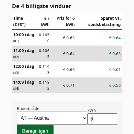
De 4 billigste vinduer
Time
€ /
Pris for 6
Sparet vs.
(CEST)
kWh
kWh
spidsbelastning
10:00 i dag
0.105
€
0.63
€
0.64
0
(#
1
)
11:00 i dag
0.106
€
0.64
€
0.63
5
(#
2
)
12:00 i dag
0.110
€
0.66
€
0.61
3
(#
3
)
14:00 i dag
0.118
€
0.71
€
0.56
2
(#
4
)
Budområde
kWh
Beregn igen