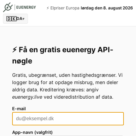
⚡️ Elpriser Europa
lørdag den 8. august 2026
🇩🇰
DA
▾
⚡️ Få en gratis euenergy API-
nøgle
Gratis, ubegrænset, uden hastighedsgrænser. Vi
logger brug for at opdage misbrug, men deler
aldrig data. Kreditering kræves: angiv
euenergy.live
ved videredistribution af data.
E-mail
App-navn (valgfrit)