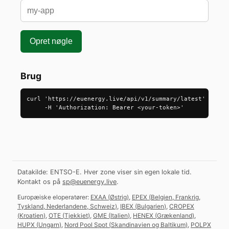
Opret nøgle
Brug
curl 'https://euenergy.live/api/v1/summary/latest' \

     -H 'Authorization: Bearer <your-token>'
Datakilde: ENTSO-E. Hver zone viser sin egen lokale tid.
Kontakt os på
sp@euenergy.live
.
Europæiske eloperatører:
EXAA
(
Østrig
)
,
EPEX
(
Belgien, Frankrig,
Tyskland, Nederlandene, Schweiz
)
,
IBEX
(
Bulgarien
)
,
CROPEX
(
Kroatien
)
,
OTE
(
Tjekkiet
)
,
GME
(
Italien
)
,
HENEX
(
Grækenland
)
,
HUPX
(
Ungarn
)
,
Nord Pool Spot
(
Skandinavien og Baltikum
)
,
POLPX