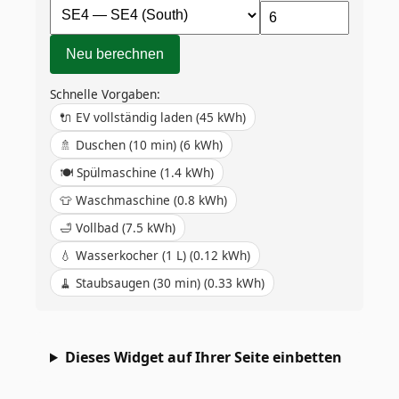
Neu berechnen
Schnelle Vorgaben:
🔌
EV vollständig laden
(
45
kWh)
🚿
Duschen (10 min)
(
6
kWh)
🍽️
Spülmaschine
(
1.4
kWh)
👕
Waschmaschine
(
0.8
kWh)
🛁
Vollbad
(
7.5
kWh)
💧
Wasserkocher (1 L)
(
0.12
kWh)
🧹
Staubsaugen (30 min)
(
0.33
kWh)
Dieses Widget auf Ihrer Seite einbetten