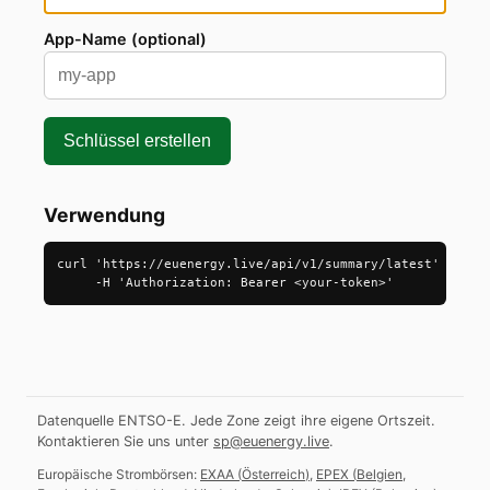
App-Name (optional)
Schlüssel erstellen
Verwendung
curl 'https://euenergy.live/api/v1/summary/latest' \

     -H 'Authorization: Bearer <your-token>'
Datenquelle ENTSO-E. Jede Zone zeigt ihre eigene Ortszeit.
Kontaktieren Sie uns unter
sp@euenergy.live
.
Europäische Strombörsen:
EXAA
(
Österreich
)
,
EPEX
(
Belgien,