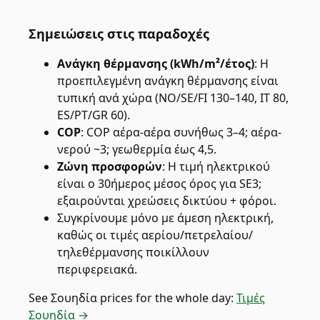
Σημειώσεις στις παραδοχές
Ανάγκη θέρμανσης (kWh/m²/έτος)
:
Η
προεπιλεγμένη ανάγκη θέρμανσης είναι
τυπική ανά χώρα (NO/SE/FI 130–140, IT 80,
ES/PT/GR 60).
COP
:
COP αέρα-αέρα συνήθως 3–4; αέρα-
νερού ~3; γεωθερμία έως 4,5.
Ζώνη προσφορών
:
Η τιμή ηλεκτρικού
είναι ο 30ήμερος μέσος όρος για SE3;
εξαιρούνται χρεώσεις δικτύου + φόροι.
Συγκρίνουμε μόνο με άμεση ηλεκτρική,
καθώς οι τιμές αερίου/πετρελαίου/
τηλεθέρμανσης ποικίλλουν
περιφερειακά.
See
Σουηδία
prices for the whole day:
Τιμές
Σουηδία →