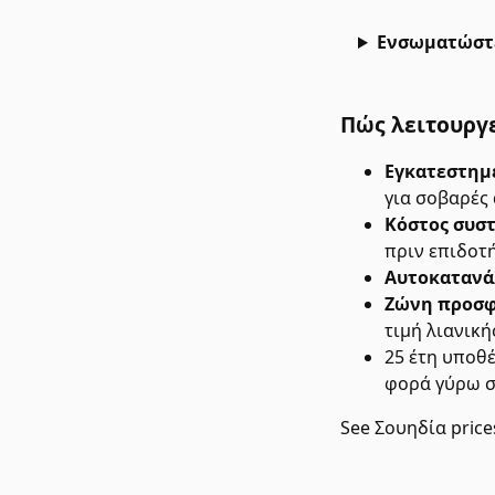
Ενσωματώστε
Πώς λειτουργε
Εγκατεστημ
για σοβαρές
Κόστος συστ
πριν επιδοτή
Αυτοκαταν
Ζώνη προσ
τιμή λιανική
25 έτη υποθέ
φορά γύρω στ
See
Σουηδία
price