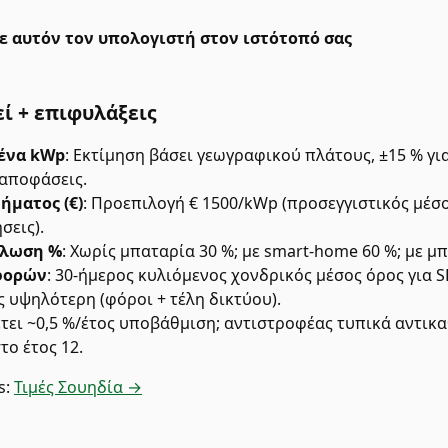
 αυτόν τον υπολογιστή στον ιστότοπό σας
ί + επιφυλάξεις
ένα kWp
:
Εκτίμηση βάσει γεωγραφικού πλάτους, ±15 % για
 αποφάσεις.
ήματος (€)
:
Προεπιλογή € 1500/kWp (προσεγγιστικός μέσο
σεις).
άλωση %
:
Χωρίς μπαταρία 30 %; με smart-home 60 %; με μπ
φορών
:
30-ήμερος κυλιόμενος χονδρικός μέσος όρος για S
ς υψηλότερη (φόροι + τέλη δικτύου).
τει ~0,5 %/έτος υποβάθμιση; αντιστροφέας τυπικά αντικα
ο έτος 12.
s:
Τιμές Σουηδία →