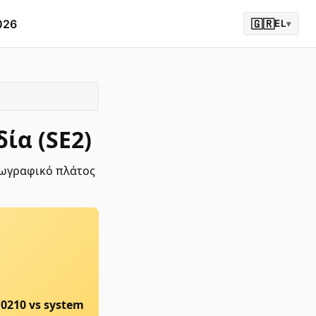
026
🇬🇷
EL
▾
ία (SE2)
Γεωγραφικό πλάτος
10210
vs system