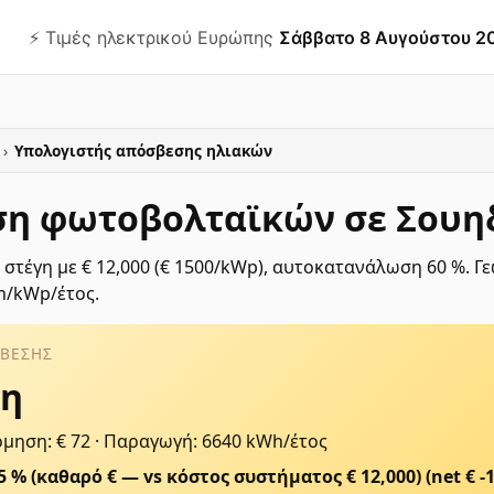
⚡️ Τιμές ηλεκτρικού Ευρώπης
Σάββατο 8 Αυγούστου 2
›
Υπολογιστής απόσβεσης ηλιακών
η φωτοβολταϊκών σε Σουηδ
 στέγη με € 12,000 (€ 1500/kWp), αυτοκατανάλωση 60 %. 
h/kWp/έτος.
ΣΒΕΣΗΣ
τη
μηση: € 72
·
Παραγωγή: 6640 kWh/έτος
85 % (καθαρό € — vs κόστος συστήματος € 12,000)
(net €
-