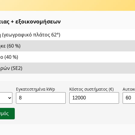
ειας + εξοικονομήσεων
 (γεωγραφικό πλάτος 62°)
ε (60 %)
ο (40 %)
ρών (SE2)
Εγκατεστημένα kWp
Κόστος συστήματος (€)
Αυτοκ
σμός