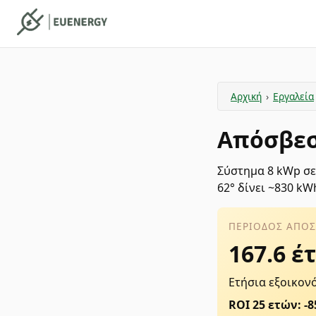
Αρχική
›
Εργαλεία
Απόσβεσ
Σύστημα 8 kWp σε
62° δίνει ~830 kW
ΠΕΡΊΟΔΟΣ ΑΠΌ
167.6 έ
Ετήσια εξοικονό
ROI 25 ετών: -