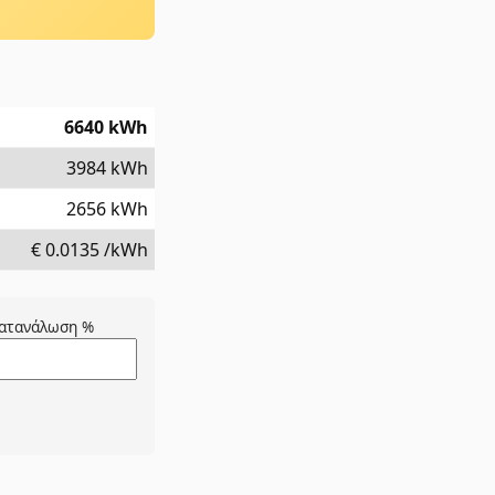
6640
kWh
3984
kWh
2656
kWh
€
0.0135
/kWh
ατανάλωση %