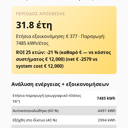
ΠΕΡΊΟΔΟΣ ΑΠΌΣΒΕΣΗΣ
31.8 έτη
Ετήσια εξοικονόμηση: € 377
·
Παραγωγή:
7485 kWh/έτος
ROI 25 ετών: -21 % (καθαρό € — vs κόστος
συστήματος € 12,000)
(net €
-2579
vs
system cost €
12,000
)
Ανάλυση ενέργειας + εξοικονομήσεων
Ετήσια παραγωγή (γεωγραφικό πλάτος
7485
kWh
56°)
Αυτοκαταναλώθηκε (60 %)
4491
kWh
Εξήχθη στο δίκτυο (40 %)
2994
kWh