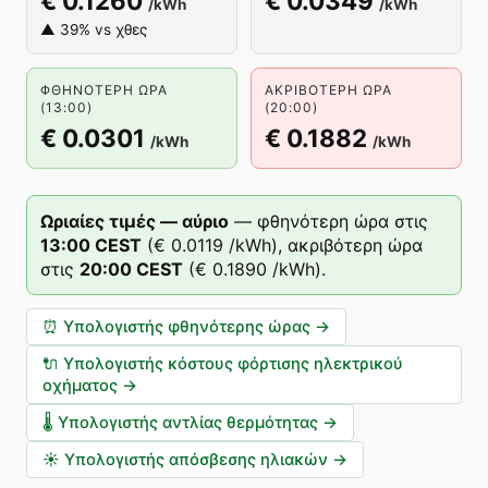
€ 0.1260
€ 0.0349
/kWh
/kWh
▲ 39% vs χθες
ΦΘΗΝΌΤΕΡΗ ΏΡΑ
ΑΚΡΙΒΌΤΕΡΗ ΏΡΑ
(13:00)
(20:00)
€ 0.0301
€ 0.1882
/kWh
/kWh
Ωριαίες τιμές — αύριο
—
φθηνότερη ώρα στις
13
:00
CEST
(
€ 0.0119
/kWh),
ακριβότερη ώρα
στις
20
:00
CEST
(
€ 0.1890
/kWh).
⏰
Υπολογιστής φθηνότερης ώρας
→
🔌
Υπολογιστής κόστους φόρτισης ηλεκτρικού
οχήματος
→
🌡️
Υπολογιστής αντλίας θερμότητας
→
☀️
Υπολογιστής απόσβεσης ηλιακών
→