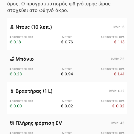
όρος. Ο προγραμματισμός φθηνότερης ώρας
στοχεύει στο φθηνό άκρο.
🚿
Ντους (10 λεπ.)
6
€ 0.18
€ 0.76
€ 1.13
🛁
Μπάνιο
7.5
€ 0.23
€ 0.94
€ 1.41
💧
Βραστήρας (1 L)
0.12
€ 0.00
€ 0.02
€ 0.02
🔌
Πλήρης φόρτιση EV
45