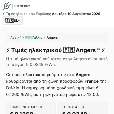
⚡️ Τιμές ηλεκτρικού Ευρώπης
Δευτέρα 10 Αυγούστου 2026
🇬🇷
EL
▾
Αρχική
›
🇫🇷
Γαλλία
›
Angers
⚡️
Τιμές ηλεκτρικού
🇫🇷
Angers
⚡️
FR
Η τιμή ηλεκτρικού ρεύματος στην Angers είναι αυτή
τη στιγμή € 0.0349 /kWh.
Οι τιμές ηλεκτρικού ρεύματος στο
Angers
καθορίζονται από τη ζώνη προσφορών
France
της
Γαλλία. Η σημερινή μέση χονδρική τιμή είναι €
0.1260 /kWh, με τη φθηνότερη ώρα στις 13:00.
ΣΗΜΕΡΙΝΌΣ ΜΈΣΟΣ
ΤΏΡΑ (14:00)