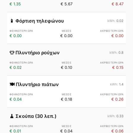
€ 1.35
€ 5.67
€ 8.47
📱
Φόρτιση τηλεφώνου
0.02
€ 0.00
€ 0.00
€ 0.00
👕
Πλυντήριο ρούχων
0.8
€ 0.02
€ 0.10
€ 0.15
🍽️
Πλυντήριο πιάτων
1.4
€ 0.04
€ 0.18
€ 0.26
🧹
Σκούπα (30 λεπ.)
0.33
€ 0.01
€ 0.04
€ 0.06