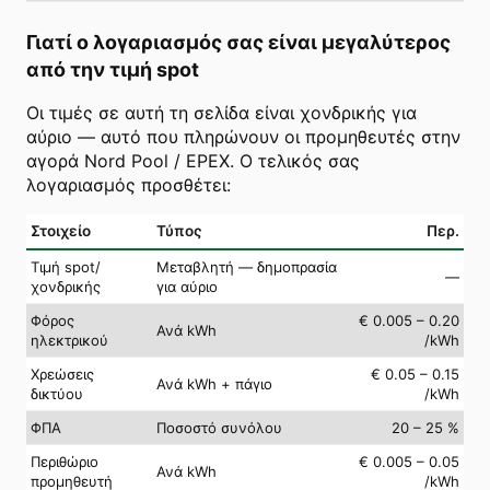
Γιατί ο λογαριασμός σας είναι μεγαλύτερος
από την τιμή spot
Οι τιμές σε αυτή τη σελίδα είναι χονδρικής για
αύριο — αυτό που πληρώνουν οι προμηθευτές στην
αγορά Nord Pool / EPEX. Ο τελικός σας
λογαριασμός προσθέτει:
Στοιχείο
Τύπος
Περ.
Τιμή spot/
Μεταβλητή — δημοπρασία
—
χονδρικής
για αύριο
Φόρος
€ 0.005 – 0.20
Ανά kWh
ηλεκτρικού
/kWh
Χρεώσεις
€ 0.05 – 0.15
Ανά kWh + πάγιο
δικτύου
/kWh
ΦΠΑ
Ποσοστό συνόλου
20 – 25 %
Περιθώριο
€ 0.005 – 0.05
Ανά kWh
προμηθευτή
/kWh