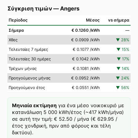
Σύγκριση τιμών
—
Angers
Περίοδος
Μέσος
vs σήμερα
Σήμερα
€ 0.1260
/kWh
—
Χθες
€ 0.0909
/kWh
▼
28
%
Τελευταίες 7 ημέρες
€ 0.1077
/kWh
▼
15
%
Τελευταίες 30 ημέρες
€ 0.1042
/kWh
▼
17
%
Τρέχων μήνας
€ 0.1081
/kWh
▼
14
%
Προηγούμενος μήνας
€ 0.0952
/kWh
▼
24
%
Προηγούμενο έτος
€ 0.0551
/kWh
▼
56
%
Μηνιαία εκτίμηση
για ένα μέσο νοικοκυριό με
κατανάλωση 5 000 kWh/έτος (~417 kWh/μήνα)
σε αυτή την τιμή: € 52.50 / μήνα (€ 629.95 /
έτος χονδρική, πριν από φόρους και τέλη
δικτύου).