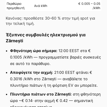
Περιθώριο
€ 0.005 – 0.05
Ανά kWh
προμηθευτή
/kWh
Κανόνας: προσθέστε 30–60 % στην τιμή spot για
την τελική τιμή.
Έξυπνες συμβουλές ηλεκτρισμού για
Zărnești
Φθηνότερη ώρα σήμερα:
12:00 EEST στα €
0.1005 /kWh — προγραμματίστε βαριές συσκευές
σε αυτό το παράθυρο.
Αποφύγετε την αιχμή:
21:00 EEST φτάνει €
0.3016 /kWh στο Zărnești — αναβάλετε το
πλυντήριο πιάτων ή τη φόρτιση EV αν μπορείτε.
Πλυντήριο πιάτων στο Zărnești:
στη φθηνότερη
ώρα ~€ 0.14· στην αιχμή € 0.42 — σημαντική
εξοικονόμηση ετησίως.