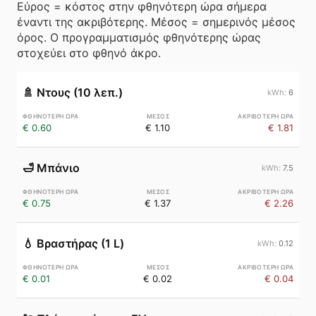
Εύρος = κόστος στην φθηνότερη ώρα σήμερα
έναντι της ακριβότερης. Μέσος = σημερινός μέσος
όρος. Ο προγραμματισμός φθηνότερης ώρας
στοχεύει στο φθηνό άκρο.
🚿
Ντους (10 λεπ.)
6
€ 0.60
€ 1.10
€ 1.81
🛁
Μπάνιο
7.5
€ 0.75
€ 1.37
€ 2.26
💧
Βραστήρας (1 L)
0.12
€ 0.01
€ 0.02
€ 0.04