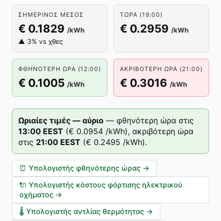
ΣΗΜΕΡΙΝΌΣ ΜΈΣΟΣ
ΤΏΡΑ (19:00)
€ 0.1829
€ 0.2959
/kWh
/kWh
▲ 3% vs χθες
ΦΘΗΝΌΤΕΡΗ ΏΡΑ (12:00)
ΑΚΡΙΒΌΤΕΡΗ ΏΡΑ (21:00)
€ 0.1005
€ 0.3016
/kWh
/kWh
Ωριαίες τιμές — αύριο
—
φθηνότερη ώρα στις
13
:00
EEST
(
€ 0.0954
/kWh),
ακριβότερη ώρα
στις
21
:00
EEST
(
€ 0.2495
/kWh).
⏰
Υπολογιστής φθηνότερης ώρας
→
🔌
Υπολογιστής κόστους φόρτισης ηλεκτρικού
οχήματος
→
🌡️
Υπολογιστής αντλίας θερμότητας
→