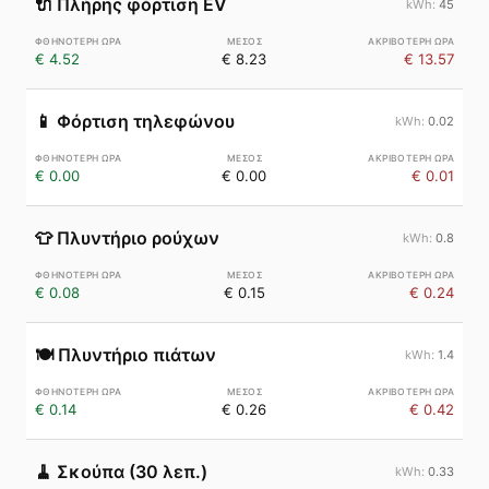
🔌
Πλήρης φόρτιση EV
45
€ 4.52
€ 8.23
€ 13.57
📱
Φόρτιση τηλεφώνου
0.02
€ 0.00
€ 0.00
€ 0.01
👕
Πλυντήριο ρούχων
0.8
€ 0.08
€ 0.15
€ 0.24
🍽️
Πλυντήριο πιάτων
1.4
€ 0.14
€ 0.26
€ 0.42
🧹
Σκούπα (30 λεπ.)
0.33