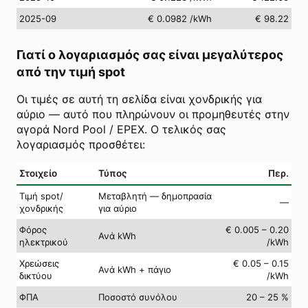
2025-09
€ 0.0982
/kWh
€ 98.22
Γιατί ο λογαριασμός σας είναι μεγαλύτερος
από την τιμή spot
Οι τιμές σε αυτή τη σελίδα είναι χονδρικής για
αύριο — αυτό που πληρώνουν οι προμηθευτές στην
αγορά Nord Pool / EPEX. Ο τελικός σας
λογαριασμός προσθέτει:
Στοιχείο
Τύπος
Περ.
Τιμή spot/
Μεταβλητή — δημοπρασία
—
χονδρικής
για αύριο
Φόρος
€ 0.005 – 0.20
Ανά kWh
ηλεκτρικού
/kWh
Χρεώσεις
€ 0.05 – 0.15
Ανά kWh + πάγιο
δικτύου
/kWh
ΦΠΑ
Ποσοστό συνόλου
20 – 25 %