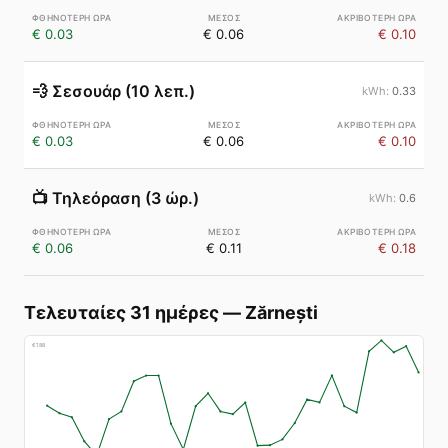
€ 0.03
€ 0.06
€ 0.10
💨
Σεσουάρ (10 λεπ.)
0.33
€ 0.03
€ 0.06
€ 0.10
📺
Τηλεόραση (3 ώρ.)
0.6
€ 0.06
€ 0.11
€ 0.18
Τελευταίες 31 ημέρες
—
Zărnești
€
188