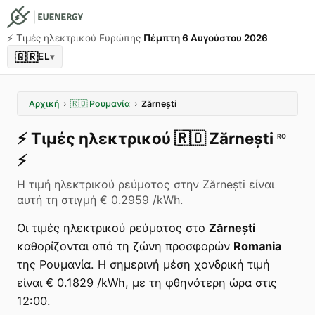
⚡️ Τιμές ηλεκτρικού Ευρώπης
Πέμπτη 6 Αυγούστου 2026
🇬🇷
EL
▾
Αρχική
›
🇷🇴
Ρουμανία
›
Zărnești
⚡️
Τιμές ηλεκτρικού
🇷🇴
Zărnești
RO
⚡️
Η τιμή ηλεκτρικού ρεύματος στην Zărnești είναι
αυτή τη στιγμή € 0.2959 /kWh.
Οι τιμές ηλεκτρικού ρεύματος στο
Zărnești
καθορίζονται από τη ζώνη προσφορών
Romania
της Ρουμανία. Η σημερινή μέση χονδρική τιμή
είναι € 0.1829 /kWh, με τη φθηνότερη ώρα στις
12:00.