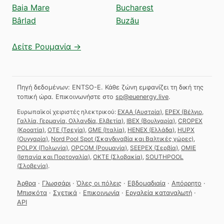
Baia Mare
Bucharest
Bârlad
Buzău
Δείτε Ρουμανία →
Πηγή δεδομένων: ENTSO-E. Κάθε ζώνη εμφανίζει τη δική της
τοπική ώρα.
Επικοινωνήστε στο
sp@euenergy.live
.
Ευρωπαϊκοί χειριστές ηλεκτρικού:
EXAA
(
Αυστρία
)
,
EPEX
(
Βέλγιο,
Γαλλία, Γερμανία, Ολλανδία, Ελβετία
)
,
IBEX
(
Βουλγαρία
)
,
CROPEX
(
Κροατία
)
,
OTE
(
Τσεχία
)
,
GME
(
Ιταλία
)
,
HENEX
(
Ελλάδα
)
,
HUPX
(
Ουγγαρία
)
,
Nord Pool Spot
(
Σκανδιναβία και Βαλτικές χώρες
)
,
POLPX
(
Πολωνία
)
,
OPCOM
(
Ρουμανία
)
,
SEEPEX
(
Σερβία
)
,
OMIE
(
Ισπανία και Πορτογαλία
)
,
OKTE
(
Σλοβακία
)
,
SOUTHPOOL
(
Σλοβενία
)
.
Άρθρα
·
Γλωσσάρι
·
Όλες οι πόλεις
·
Εβδομαδιαία
·
Απόρρητο
·
Μπισκότα
·
Σχετικά
·
Επικοινωνία
·
Εργαλεία καταναλωτή
·
API