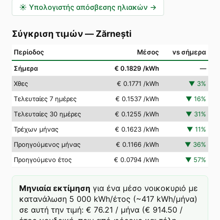
☀️
Υπολογιστής απόσβεσης ηλιακών
→
Σύγκριση τιμών
—
Zărnești
Περίοδος
Μέσος
vs σήμερα
Σήμερα
€ 0.1829
/kWh
—
Χθες
€ 0.1771
/kWh
▼
3
%
Τελευταίες 7 ημέρες
€ 0.1537
/kWh
▼
16
%
Τελευταίες 30 ημέρες
€ 0.1255
/kWh
▼
31
%
Τρέχων μήνας
€ 0.1623
/kWh
▼
11
%
Προηγούμενος μήνας
€ 0.1166
/kWh
▼
36
%
Προηγούμενο έτος
€ 0.0794
/kWh
▼
57
%
Μηνιαία εκτίμηση
για ένα μέσο νοικοκυριό με
κατανάλωση 5 000 kWh/έτος (~417 kWh/μήνα)
σε αυτή την τιμή: € 76.21 / μήνα (€ 914.50 /