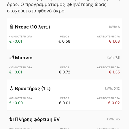
όρος. Ο προγραμματισμός φθηνότερης ώρας
στοχεύει στο φθηνό άκρο.
🚿
Ντους (10 λεπ.)
6
€ -0.01
€ 0.58
€ 1.08
🛁
Μπάνιο
7.5
€ -0.01
€ 0.72
€ 1.35
💧
Βραστήρας (1 L)
0.12
€ -0.00
€ 0.01
€ 0.02
🔌
Πλήρης φόρτιση EV
45