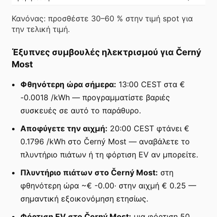
Κανόνας: προσθέστε 30–60 % στην τιμή spot για
την τελική τιμή.
Έξυπνες συμβουλές ηλεκτρισμού για Černý
Most
Φθηνότερη ώρα σήμερα:
13:00 CEST στα €
-0.0018 /kWh — προγραμματίστε βαριές
συσκευές σε αυτό το παράθυρο.
Αποφύγετε την αιχμή:
20:00 CEST φτάνει €
0.1796 /kWh στο Černý Most — αναβάλετε το
πλυντήριο πιάτων ή τη φόρτιση EV αν μπορείτε.
Πλυντήριο πιάτων στο Černý Most:
στη
φθηνότερη ώρα ~€ -0.00· στην αιχμή € 0.25 —
σημαντική εξοικονόμηση ετησίως.
Φόρτιση EV στο Černý Most:
μια φόρτιση 50