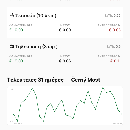
💨
Σεσουάρ (10 λεπ.)
0.33
€ -0.00
€ 0.03
€ 0.06
📺
Τηλεόραση (3 ώρ.)
0.6
€ -0.00
€ 0.06
€ 0.11
Τελευταίες 31 ημέρες
—
Černý Most
€
160
€
78
2026-07-11
2026-08-09