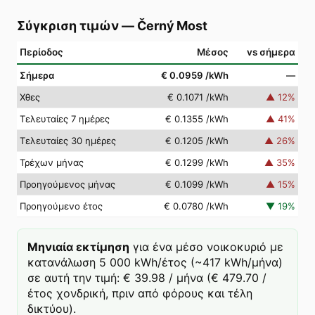
Σύγκριση τιμών
—
Černý Most
Περίοδος
Μέσος
vs σήμερα
Σήμερα
€ 0.0959
/kWh
—
Χθες
€ 0.1071
/kWh
▲
12
%
Τελευταίες 7 ημέρες
€ 0.1355
/kWh
▲
41
%
Τελευταίες 30 ημέρες
€ 0.1205
/kWh
▲
26
%
Τρέχων μήνας
€ 0.1299
/kWh
▲
35
%
Προηγούμενος μήνας
€ 0.1099
/kWh
▲
15
%
Προηγούμενο έτος
€ 0.0780
/kWh
▼
19
%
Μηνιαία εκτίμηση
για ένα μέσο νοικοκυριό με
κατανάλωση 5 000 kWh/έτος (~417 kWh/μήνα)
σε αυτή την τιμή: € 39.98 / μήνα (€ 479.70 /
έτος χονδρική, πριν από φόρους και τέλη
δικτύου).