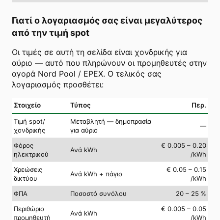
Γιατί ο λογαριασμός σας είναι μεγαλύτερος
από την τιμή spot
Οι τιμές σε αυτή τη σελίδα είναι χονδρικής για
αύριο — αυτό που πληρώνουν οι προμηθευτές στην
αγορά Nord Pool / EPEX. Ο τελικός σας
λογαριασμός προσθέτει:
Στοιχείο
Τύπος
Περ.
Τιμή spot/
Μεταβλητή — δημοπρασία
—
χονδρικής
για αύριο
Φόρος
€ 0.005 – 0.20
Ανά kWh
ηλεκτρικού
/kWh
Χρεώσεις
€ 0.05 – 0.15
Ανά kWh + πάγιο
δικτύου
/kWh
ΦΠΑ
Ποσοστό συνόλου
20 – 25 %
Περιθώριο
€ 0.005 – 0.05
Ανά kWh
προμηθευτή
/kWh