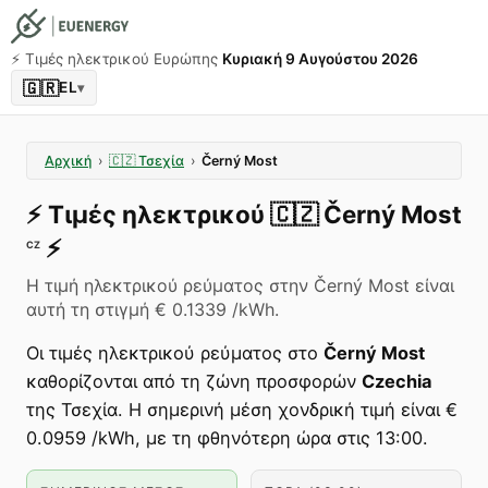
⚡️ Τιμές ηλεκτρικού Ευρώπης
Κυριακή 9 Αυγούστου 2026
🇬🇷
EL
▾
Αρχική
›
🇨🇿
Τσεχία
›
Černý Most
⚡️
Τιμές ηλεκτρικού
🇨🇿
Černý Most
⚡️
CZ
Η τιμή ηλεκτρικού ρεύματος στην Černý Most είναι
αυτή τη στιγμή € 0.1339 /kWh.
Οι τιμές ηλεκτρικού ρεύματος στο
Černý Most
καθορίζονται από τη ζώνη προσφορών
Czechia
της Τσεχία. Η σημερινή μέση χονδρική τιμή είναι €
0.0959 /kWh, με τη φθηνότερη ώρα στις 13:00.