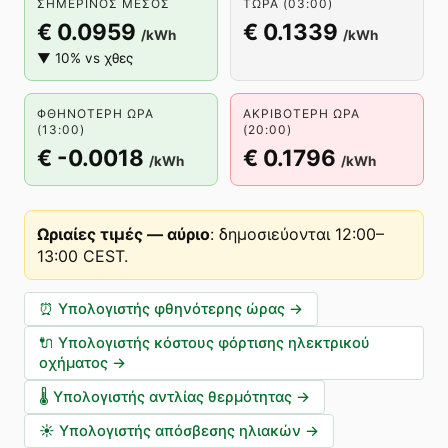
ΣΗΜΕΡΙΝΌΣ ΜΈΣΟΣ
ΤΏΡΑ (03:00)
€ 0.0959
€ 0.1339
/kWh
/kWh
▼ 10% vs χθες
ΦΘΗΝΌΤΕΡΗ ΏΡΑ
ΑΚΡΙΒΌΤΕΡΗ ΏΡΑ
(13:00)
(20:00)
€ -0.0018
€ 0.1796
/kWh
/kWh
Ωριαίες τιμές — αύριο
:
δημοσιεύονται 12:00–
13:00 CEST
.
⏰
Υπολογιστής φθηνότερης ώρας
→
🔌
Υπολογιστής κόστους φόρτισης ηλεκτρικού
οχήματος
→
🌡️
Υπολογιστής αντλίας θερμότητας
→
☀️
Υπολογιστής απόσβεσης ηλιακών
→