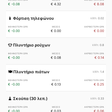
€ -0.08
€ 4.32
€ 8.08
📱
Φόρτιση τηλεφώνου
0.02
€ -0.00
€ 0.00
€ 0.00
👕
Πλυντήριο ρούχων
0.8
€ -0.00
€ 0.08
€ 0.14
🍽️
Πλυντήριο πιάτων
1.4
€ -0.00
€ 0.13
€ 0.25
🧹
Σκούπα (30 λεπ.)
0.33
€ -0.00
€ 0.03
€ 0.06