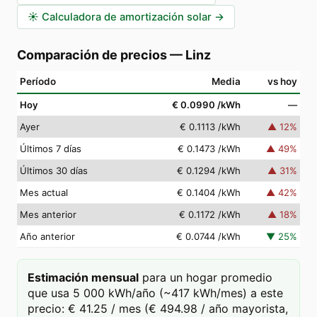
☀️
Calculadora de amortización solar
→
Comparación de precios
—
Linz
Período
Media
vs hoy
Hoy
€ 0.0990
/kWh
—
Ayer
€ 0.1113
/kWh
▲
12
%
Últimos 7 días
€ 0.1473
/kWh
▲
49
%
Últimos 30 días
€ 0.1294
/kWh
▲
31
%
Mes actual
€ 0.1404
/kWh
▲
42
%
Mes anterior
€ 0.1172
/kWh
▲
18
%
Año anterior
€ 0.0744
/kWh
▼
25
%
Estimación mensual
para un hogar promedio
que usa 5 000 kWh/año (~417 kWh/mes) a este
precio: € 41.25 / mes (€ 494.98 / año mayorista,