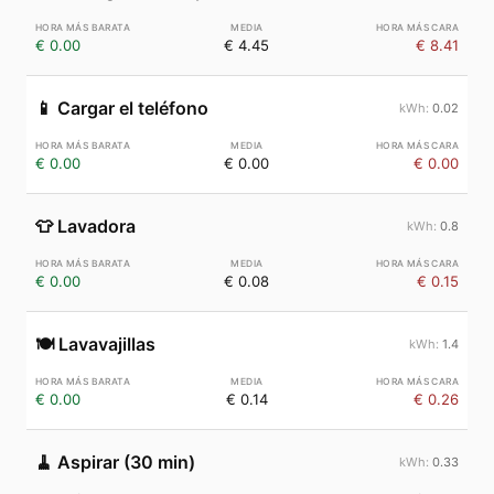
€ 0.00
€ 4.45
€ 8.41
📱
Cargar el teléfono
0.02
€ 0.00
€ 0.00
€ 0.00
👕
Lavadora
0.8
€ 0.00
€ 0.08
€ 0.15
🍽️
Lavavajillas
1.4
€ 0.00
€ 0.14
€ 0.26
🧹
Aspirar (30 min)
0.33