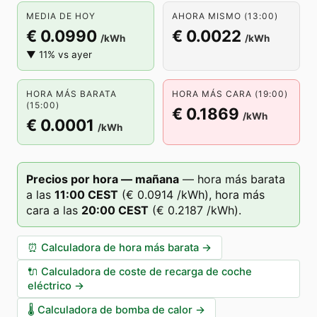
MEDIA DE HOY
AHORA MISMO (13:00)
€ 0.0990
€ 0.0022
/kWh
/kWh
▼ 11% vs ayer
HORA MÁS BARATA
HORA MÁS CARA (19:00)
(15:00)
€ 0.1869
/kWh
€ 0.0001
/kWh
Precios por hora — mañana
—
hora más barata
a las
11
:00
CEST
(
€ 0.0914
/kWh),
hora más
cara a las
20
:00
CEST
(
€ 0.2187
/kWh).
⏰
Calculadora de hora más barata
→
🔌
Calculadora de coste de recarga de coche
eléctrico
→
🌡️
Calculadora de bomba de calor
→