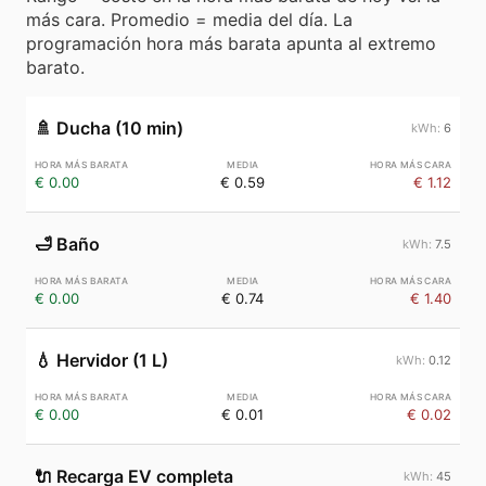
más cara. Promedio = media del día. La
programación hora más barata apunta al extremo
barato.
🚿
Ducha (10 min)
6
€ 0.00
€ 0.59
€ 1.12
🛁
Baño
7.5
€ 0.00
€ 0.74
€ 1.40
💧
Hervidor (1 L)
0.12
€ 0.00
€ 0.01
€ 0.02
🔌
Recarga EV completa
45