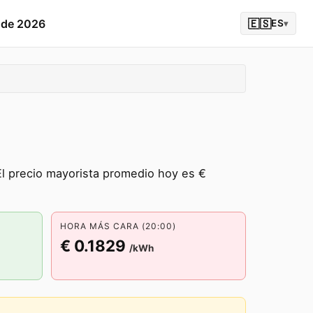
 de 2026
🇪🇸
ES
▾
El precio mayorista promedio hoy es €
HORA MÁS CARA (20:00)
€ 0.1829
/kWh