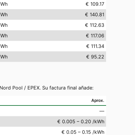
kWh
€ 109.17
kWh
€ 140.81
kWh
€ 112.63
kWh
€ 117.06
kWh
€ 111.34
kWh
€ 95.22
ord Pool / EPEX. Su factura final añade:
Aprox.
—
€ 0.005 – 0.20 /kWh
€ 0.05 – 0.15 /kWh