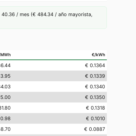
40.36 / mes (€ 484.34 / año mayorista,
/MWh
€/kWh
36.44
€ 0.1364
33.95
€ 0.1339
34.03
€ 0.1340
35.00
€ 0.1350
31.80
€ 0.1318
00.98
€ 0.1010
88.70
€ 0.0887