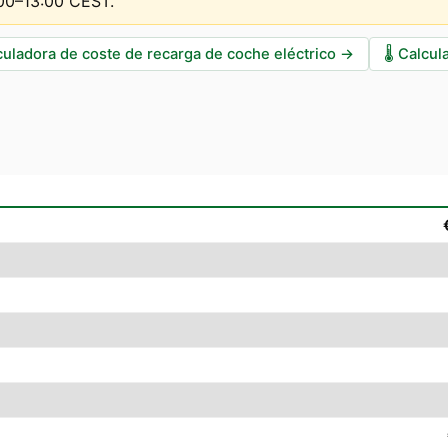
:00–13:00 CEST
.
culadora de coste de recarga de coche eléctrico
→
🌡️
Calcul