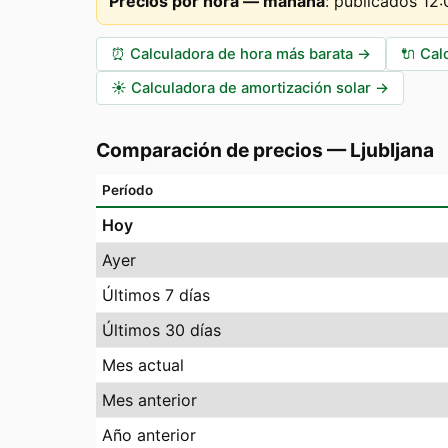
Precios por hora — mañana
:
publicados 12
⏰
Calculadora de hora más barata
→
🔌
Cal
☀️
Calculadora de amortización solar
→
Comparación de precios
—
Ljubljana
Período
Hoy
Ayer
Últimos 7 días
Últimos 30 días
Mes actual
Mes anterior
Año anterior