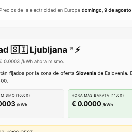
 Precios de la electricidad en Europa
domingo, 9 de agosto
dad
🇸🇮
Ljubljana
⚡️
SI
de € 0.0003 /kWh ahora mismo.
tán fijados por la zona de oferta
Slovenia
de Eslovenia. 
:00.
MISMO (10:00)
HORA MÁS BARATA (11:00)
.0003
€ 0.0000
/kWh
/kWh