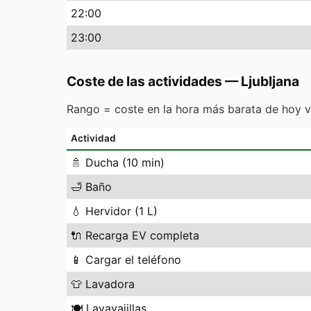
22
:00
23
:00
Coste de las actividades
—
Ljubljana
Rango = coste en la hora más barata de hoy v
Actividad
🚿
Ducha (10 min)
🛁
Baño
💧
Hervidor (1 L)
🔌
Recarga EV completa
📱
Cargar el teléfono
👕
Lavadora
🍽️
Lavavajillas