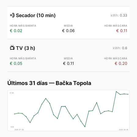
💨
Secador (10 min)
0.33
€ 0.02
€ 0.06
€ 0.11
📺
TV (3 h)
0.6
€ 0.05
€ 0.11
€ 0.20
Últimos 31 días
—
Bačka Topola
€
185
€
58
2026-07-08
2026-08-06