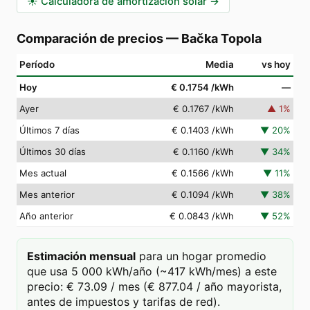
☀️
Calculadora de amortización solar
→
Comparación de precios
—
Bačka Topola
Período
Media
vs hoy
Hoy
€ 0.1754
/kWh
—
Ayer
€ 0.1767
/kWh
▲
1
%
Últimos 7 días
€ 0.1403
/kWh
▼
20
%
Últimos 30 días
€ 0.1160
/kWh
▼
34
%
Mes actual
€ 0.1566
/kWh
▼
11
%
Mes anterior
€ 0.1094
/kWh
▼
38
%
Año anterior
€ 0.0843
/kWh
▼
52
%
Estimación mensual
para un hogar promedio
que usa 5 000 kWh/año (~417 kWh/mes) a este
precio: € 73.09 / mes (€ 877.04 / año mayorista,
antes de impuestos y tarifas de red).