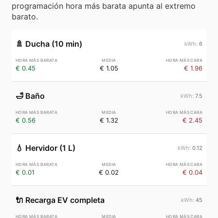
programación hora más barata apunta al extremo
barato.
🚿
Ducha (10 min)
6
€ 0.45
€ 1.05
€ 1.96
🛁
Baño
7.5
€ 0.56
€ 1.32
€ 2.45
💧
Hervidor (1 L)
0.12
€ 0.01
€ 0.02
€ 0.04
🔌
Recarga EV completa
45