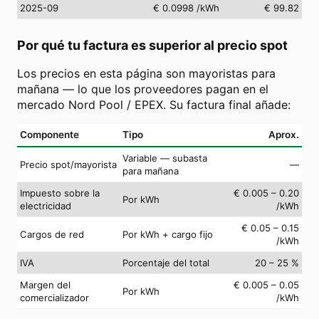
2025-09
€ 0.0998
/kWh
€ 99.82
Por qué tu factura es superior al precio spot
Los precios en esta página son mayoristas para
mañana — lo que los proveedores pagan en el
mercado Nord Pool / EPEX. Su factura final añade:
Componente
Tipo
Aprox.
Variable — subasta
Precio spot/mayorista
—
para mañana
Impuesto sobre la
€ 0.005 – 0.20
Por kWh
electricidad
/kWh
€ 0.05 – 0.15
Cargos de red
Por kWh + cargo fijo
/kWh
IVA
Porcentaje del total
20 – 25 %
Margen del
€ 0.005 – 0.05
Por kWh
comercializador
/kWh