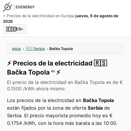
⚡️ Precios de la electricidad en Europa
jueves, 6 de agosto de
2026
🇪🇸
ES
▾
Inicio
›
🇷🇸
Serbia
›
Bačka Topola
⚡️
Precios de la electricidad
🇷🇸
Bačka Topola
⚡️
RS
El precio de la electricidad en Bačka Topola es de €
0.1500 /kWh ahora mismo.
Los precios de la electricidad en
Bačka Topola
están fijados por la zona de oferta
Serbia
de
Serbia. El precio mayorista promedio hoy es €
0.1754 /kWh, con la hora más barata a las 10:00.