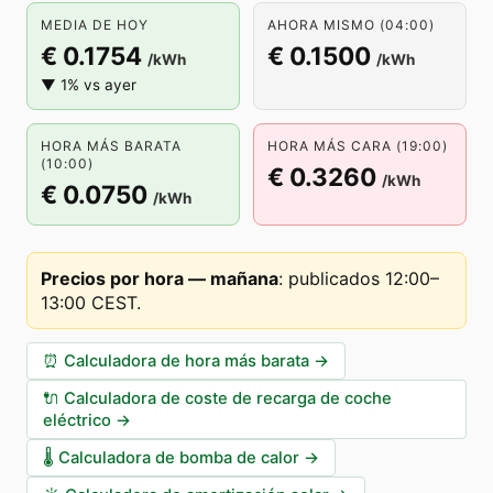
MEDIA DE HOY
AHORA MISMO (04:00)
€ 0.1754
€ 0.1500
/kWh
/kWh
▼ 1% vs ayer
HORA MÁS BARATA
HORA MÁS CARA (19:00)
(10:00)
€ 0.3260
/kWh
€ 0.0750
/kWh
Precios por hora — mañana
:
publicados 12:00–
13:00 CEST
.
⏰
Calculadora de hora más barata
→
🔌
Calculadora de coste de recarga de coche
eléctrico
→
🌡️
Calculadora de bomba de calor
→