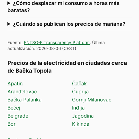
¿Cómo desplazar mi consumo a horas más
baratas?
¿Cuándo se publican los precios de mañana?
Fuente
:
ENTSO-E Transparency Platform
.
Última
actualización
:
2026-08-06
(
CEST
).
Precios de la electricidad en ciudades cerca
de Bačka Topola
Apatin
Čačak
Aranđelovac
Ćuprija
Bačka Palanka
Gornji Milanovac
Bečej
Inđija
Belgrade
Jagodina
Bor
Kikinda