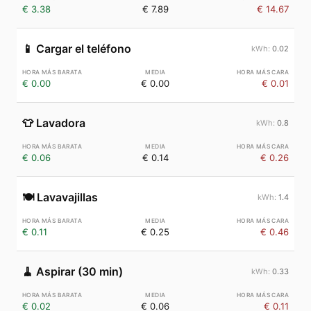
€ 3.38
€ 7.89
€ 14.67
📱
Cargar el teléfono
0.02
€ 0.00
€ 0.00
€ 0.01
👕
Lavadora
0.8
€ 0.06
€ 0.14
€ 0.26
🍽️
Lavavajillas
1.4
€ 0.11
€ 0.25
€ 0.46
🧹
Aspirar (30 min)
0.33
€ 0.02
€ 0.06
€ 0.11