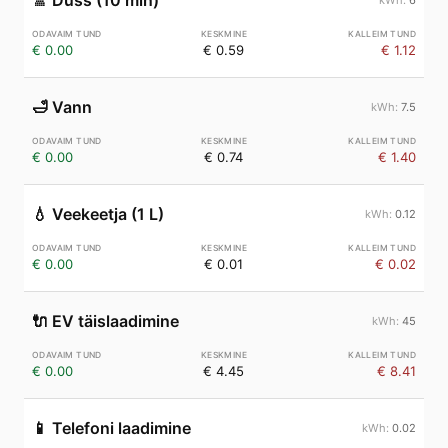
🚿
Dušš (10 min)
€ 0.00
€ 0.59
€ 1.12
🛁
Vann
7.5
€ 0.00
€ 0.74
€ 1.40
💧
Veekeetja (1 L)
0.12
€ 0.00
€ 0.01
€ 0.02
🔌
EV täislaadimine
45
€ 0.00
€ 4.45
€ 8.41
📱
Telefoni laadimine
0.02