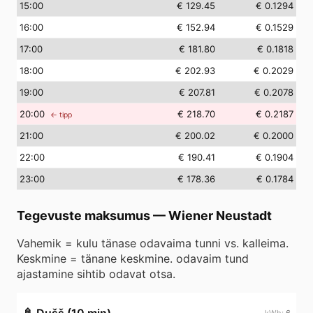
15
:00
€ 129.45
€ 0.1294
16
:00
€ 152.94
€ 0.1529
17
:00
€ 181.80
€ 0.1818
18
:00
€ 202.93
€ 0.2029
19
:00
€ 207.81
€ 0.2078
20
:00
€ 218.70
€ 0.2187
← tipp
21
:00
€ 200.02
€ 0.2000
22
:00
€ 190.41
€ 0.1904
23
:00
€ 178.36
€ 0.1784
Tegevuste maksumus
—
Wiener Neustadt
Vahemik = kulu tänase odavaima tunni vs. kalleima.
Keskmine = tänane keskmine. odavaim tund
ajastamine sihtib odavat otsa.
6