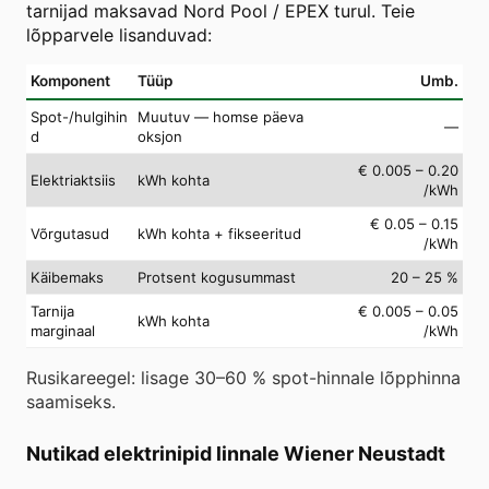
tarnijad maksavad Nord Pool / EPEX turul. Teie
lõpparvele lisanduvad:
Komponent
Tüüp
Umb.
Spot-/hulgihin
Muutuv — homse päeva
—
d
oksjon
€ 0.005 – 0.20
Elektriaktsiis
kWh kohta
/kWh
€ 0.05 – 0.15
Võrgutasud
kWh kohta + fikseeritud
/kWh
Käibemaks
Protsent kogusummast
20 – 25 %
Tarnija
€ 0.005 – 0.05
kWh kohta
marginaal
/kWh
Rusikareegel: lisage 30–60 % spot-hinnale lõpphinna
saamiseks.
Nutikad elektrinipid linnale Wiener Neustadt