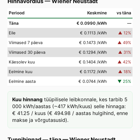
Hinnavõrdlus
—
Wiener Neustadt
Periood
Keskmine
vs täna
Täna
€ 0.0990
/kWh
—
Eile
€ 0.1113
/kWh
▲
12
%
Viimased 7 päeva
€ 0.1473
/kWh
▲
49
%
Viimased 30 päeva
€ 0.1294
/kWh
▲
31
%
Käesolev kuu
€ 0.1404
/kWh
▲
42
%
Eelmine kuu
€ 0.1172
/kWh
▲
18
%
Eelmine aasta
€ 0.0744
/kWh
▼
25
%
Kuu hinnang
tüüpilisele leibkonnale, kes tarbib 5
000 kWh/aastas (~417 kWh/kuus) selle hinnaga:
€ 41.25 / kuus (€ 494.98 / aastas hulgihind, enne
makse ja võrgutasusid).
Tunnihinnad — täna
—
Wiener Neustadt