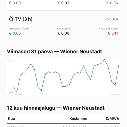
€ 0.00
€ 0.03
€ 0.06
📺
TV (3 h)
0.6
€ 0.00
€ 0.06
€ 0.11
Viimased 31 päeva
—
Wiener Neustadt
€
174
€
80
2026-07-11
2026-08-10
12 kuu hinnaajalugu
—
Wiener Neustadt
Kuu
Keskmine
€/MWh