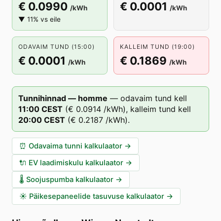
€ 0.0990
€ 0.0001
/kWh
/kWh
▼ 11% vs eile
ODAVAIM TUND (15:00)
KALLEIM TUND (19:00)
€ 0.0001
€ 0.1869
/kWh
/kWh
Tunnihinnad — homme
—
odavaim tund kell
11
:00
CEST
(
€ 0.0914
/kWh),
kalleim tund kell
20
:00
CEST
(
€ 0.2187
/kWh).
⏰
Odavaima tunni kalkulaator
→
🔌
EV laadimiskulu kalkulaator
→
🌡️
Soojuspumba kalkulaator
→
☀️
Päikesepaneelide tasuvuse kalkulaator
→