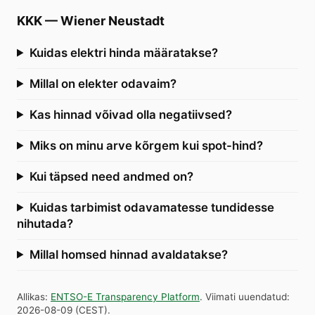
KKK
—
Wiener Neustadt
Kuidas elektri hinda määratakse?
Millal on elekter odavaim?
Kas hinnad võivad olla negatiivsed?
Miks on minu arve kõrgem kui spot-hind?
Kui täpsed need andmed on?
Kuidas tarbimist odavamatesse tundidesse
nihutada?
Millal homsed hinnad avaldatakse?
Allikas
:
ENTSO-E Transparency Platform
.
Viimati uuendatud
:
2026-08-09
(
CEST
).