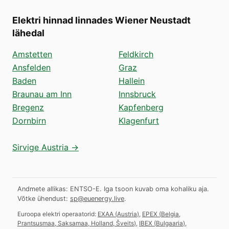
Elektri hinnad linnades Wiener Neustadt
lähedal
Amstetten
Feldkirch
Ansfelden
Graz
Baden
Hallein
Braunau am Inn
Innsbruck
Bregenz
Kapfenberg
Dornbirn
Klagenfurt
Sirvige Austria →
Andmete allikas: ENTSO-E. Iga tsoon kuvab oma kohaliku aja.
Võtke ühendust:
sp@euenergy.live
.
Euroopa elektri operaatorid:
EXAA
(
Austria
)
,
EPEX
(
Belgia,
Prantsusmaa, Saksamaa, Holland, Šveits
)
,
IBEX
(
Bulgaaria
)
,