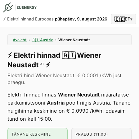
🇪🇪
⚡️ Elektri hinnad Euroopas
pühapäev, 9. august 2026
ET
▾
Avaleht
›
🇦🇹
Austria
›
Wiener Neustadt
⚡️
Elektri hinnad
🇦🇹
Wiener
Neustadt
⚡️
AT
Elektri hind Wiener Neustadt: € 0.0001 /kWh just
praegu.
Elektri hinnad linnas
Wiener Neustadt
määratakse
pakkumistsooni
Austria
poolt riigis Austria. Tänane
hulgihinna keskmine on € 0.0990 /kWh, odavaim
tund on kell 15:00.
TÄNANE KESKMINE
PRAEGU (11:00)