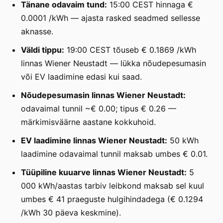
Tänane odavaim tund:
15:00 CEST hinnaga €
0.0001 /kWh — ajasta rasked seadmed sellesse
aknasse.
Väldi tippu:
19:00 CEST tõuseb € 0.1869 /kWh
linnas Wiener Neustadt — lükka nõudepesumasin
või EV laadimine edasi kui saad.
Nõudepesumasin linnas Wiener Neustadt:
odavaimal tunnil ~€ 0.00; tipus € 0.26 —
märkimisväärne aastane kokkuhoid.
EV laadimine linnas Wiener Neustadt:
50 kWh
laadimine odavaimal tunnil maksab umbes € 0.01.
Tüüpiline kuuarve linnas Wiener Neustadt:
5
000 kWh/aastas tarbiv leibkond maksab sel kuul
umbes € 41 praeguste hulgihindadega (€ 0.1294
/kWh 30 päeva keskmine).