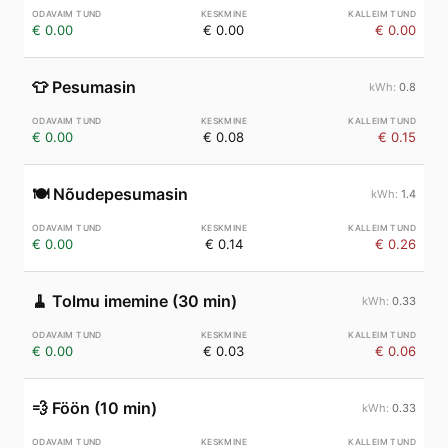
€ 0.00
€ 0.00
€ 0.00
👕
Pesumasin
0.8
€ 0.00
€ 0.08
€ 0.15
🍽️
Nõudepesumasin
1.4
€ 0.00
€ 0.14
€ 0.26
🧹
Tolmu imemine (30 min)
0.33
€ 0.00
€ 0.03
€ 0.06
💨
Föön (10 min)
0.33