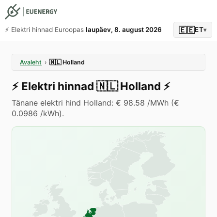
🇪🇪
⚡️ Elektri hinnad Euroopas
laupäev, 8. august 2026
ET
▾
Avaleht
›
🇳🇱
Holland
⚡️
Elektri hinnad
🇳🇱
Holland
⚡️
Tänane elektri hind Holland: € 98.58 /MWh (€
0.0986 /kWh).