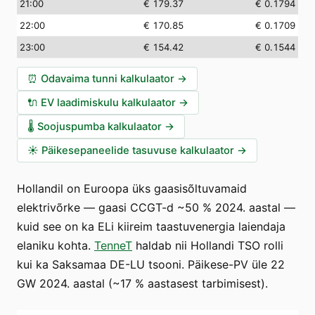
21:00
€ 179.37
€ 0.1794
22:00
€ 170.85
€ 0.1709
23:00
€ 154.42
€ 0.1544
⏰
Odavaima tunni kalkulaator
→
🔌
EV laadimiskulu kalkulaator
→
🌡️
Soojuspumba kalkulaator
→
☀️
Päikesepaneelide tasuvuse kalkulaator
→
Hollandil on Euroopa üks gaasisõltuvamaid
elektrivõrke — gaasi CCGT-d ~50 % 2024. aastal —
kuid see on ka ELi kiireim taastuvenergia laiendaja
elaniku kohta.
TenneT
haldab nii Hollandi TSO rolli
kui ka Saksamaa DE-LU tsooni. Päikese-PV üle 22
GW 2024. aastal (~17 % aastasest tarbimisest).