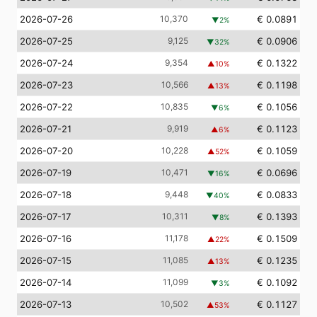
2026-07-26
10,370
€ 0.0891
▼
2
%
2026-07-25
9,125
€ 0.0906
▼
32
%
2026-07-24
9,354
€ 0.1322
▲
10
%
2026-07-23
10,566
€ 0.1198
▲
13
%
2026-07-22
10,835
€ 0.1056
▼
6
%
2026-07-21
9,919
€ 0.1123
▲
6
%
2026-07-20
10,228
€ 0.1059
▲
52
%
2026-07-19
10,471
€ 0.0696
▼
16
%
2026-07-18
9,448
€ 0.0833
▼
40
%
2026-07-17
10,311
€ 0.1393
▼
8
%
2026-07-16
11,178
€ 0.1509
▲
22
%
2026-07-15
11,085
€ 0.1235
▲
13
%
2026-07-14
11,099
€ 0.1092
▼
3
%
2026-07-13
10,502
€ 0.1127
▲
53
%