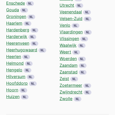
Enschede
NL
Utrecht
NL
Gouda
NL
Veenendaal
NL
Groningen
NL
Velsen-Zuid
NL
Haarlem
NL
Venlo
NL
Hardenberg
NL
Vlaardingen
NL
Harderwijk
NL
Vlissingen
NL
Heerenveen
NL
Waalwijk
NL
Heerhugowaard
NL
Weert
NL
Heerlen
NL
Woerden
NL
Helmond
NL
Zaandam
NL
Hengelo
NL
Zaanstad
NL
Hilversum
NL
Zeist
NL
Hoofddorp
NL
Zoetermeer
NL
Hoorn
NL
Zwijndrecht
NL
Huizen
NL
Zwolle
NL