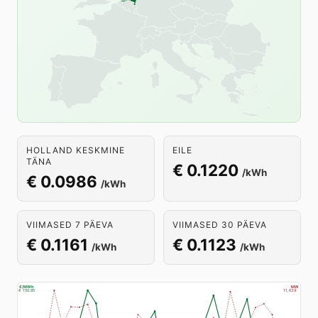
HOLLAND KESKMINE
EILE
TÄNA
€ 0.1220
/kWh
€ 0.0986
/kWh
VIIMASED 7 PÄEVA
VIIMASED 30 PÄEVA
€ 0.1161
€ 0.1123
/kWh
/kWh
€/MWh
MW
€ 150.85
11,639