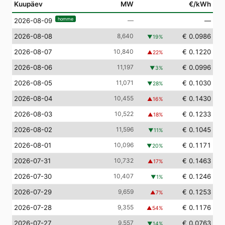
Kuupäev
MW
€/kWh
homme
—
—
2026-08-09
2026-08-08
8,640
€ 0.0986
▼
19
%
2026-08-07
10,840
€ 0.1220
▲
22
%
2026-08-06
11,197
€ 0.0996
▼
3
%
2026-08-05
11,071
€ 0.1030
▼
28
%
2026-08-04
10,455
€ 0.1430
▲
16
%
2026-08-03
10,522
€ 0.1233
▲
18
%
2026-08-02
11,596
€ 0.1045
▼
11
%
2026-08-01
10,096
€ 0.1171
▼
20
%
2026-07-31
10,732
€ 0.1463
▲
17
%
2026-07-30
10,407
€ 0.1246
▼
1
%
2026-07-29
9,659
€ 0.1253
▲
7
%
2026-07-28
9,355
€ 0.1176
▲
54
%
2026-07-27
9,557
€ 0.0763
▼
14
%