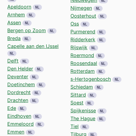
NL
Apeldoorn
Nijmegen
NL
NL
Arnhem
Oosterhout
NL
NL
Assen
Oss
NL
NL
Bergen op Zoom
Purmerend
NL
NL
Breda
Ridderkerk
NL
NL
Capelle aan den IJssel
Rijswijk
NL
NL
Roermond
NL
Delft
NL
Roosendaal
NL
Den Helder
NL
Rotterdam
NL
Deventer
NL
s-Hertogenbosch
NL
Doetinchem
NL
Schiedam
NL
Dordrecht
NL
Sittard
NL
Drachten
NL
Soest
NL
Ede
NL
Spijkenisse
NL
Eindhoven
NL
The Hague
NL
Emmeloord
NL
Tiel
NL
Emmen
NL
Tilburg
NL