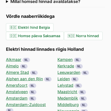
Millal homsed hinnad avaldatakse?
Võrdle naaberriikidega
🇧🇪
Elektri hind Belgia
🇩🇪
Homse päeva Saksamaa
🇳🇴
Norra hinnad
Elektri hinnad linnades riigis Holland
Alkmaar
Kampen
NL
NL
Almelo
Kerkrade
NL
NL
Almere Stad
Leeuwarden
NL
NL
Alphen aan den Rijn
Leiden
NL
NL
Amersfoort
Lelystad
NL
NL
Amstelveen
Maastricht
NL
NL
Amsterdam
Medemblik
NL
NL
Amsterdam-Zuidoost
Middelburg
NL
Nieuwegein
NL