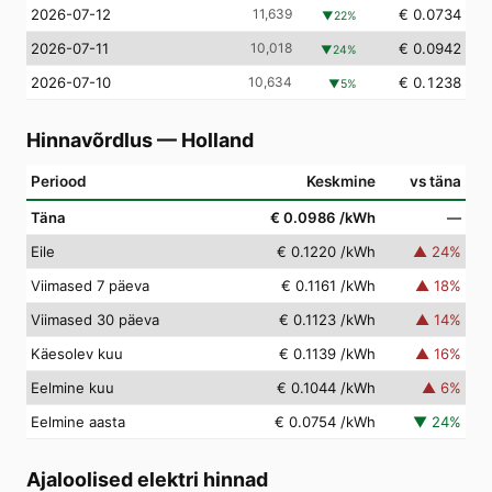
2026-07-12
11,639
€ 0.0734
▼
22
%
2026-07-11
10,018
€ 0.0942
▼
24
%
2026-07-10
10,634
€ 0.1238
▼
5
%
Hinnavõrdlus
—
Holland
Periood
Keskmine
vs täna
Täna
€ 0.0986
/kWh
—
Eile
€ 0.1220
/kWh
▲
24
%
Viimased 7 päeva
€ 0.1161
/kWh
▲
18
%
Viimased 30 päeva
€ 0.1123
/kWh
▲
14
%
Käesolev kuu
€ 0.1139
/kWh
▲
16
%
Eelmine kuu
€ 0.1044
/kWh
▲
6
%
Eelmine aasta
€ 0.0754
/kWh
▼
24
%
Ajaloolised elektri hinnad