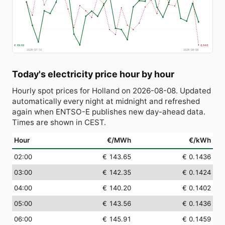
€ 69.64
8,640
2026-07-10
2026-08-08
Today's electricity price hour by hour
Hourly spot prices for Holland on 2026-08-08. Updated
automatically every night at midnight and refreshed
again when ENTSO-E publishes new day-ahead data.
Times are shown in CEST.
Hour
€/MWh
€/kWh
02:00
€ 143.65
€ 0.1436
03:00
€ 142.35
€ 0.1424
04:00
€ 140.20
€ 0.1402
05:00
€ 143.56
€ 0.1436
06:00
€ 145.91
€ 0.1459