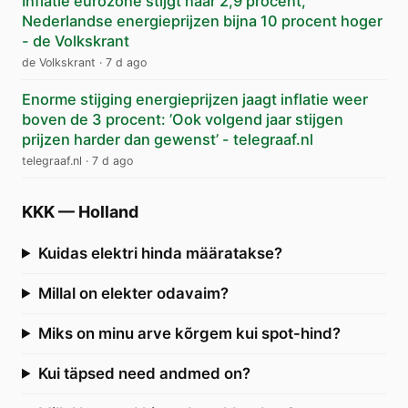
Inflatie eurozone stijgt naar 2,9 procent,
Nederlandse energieprijzen bijna 10 procent hoger
- de Volkskrant
de Volkskrant
·
7 d ago
Enorme stijging energieprijzen jaagt inflatie weer
boven de 3 procent: ’Ook volgend jaar stijgen
prijzen harder dan gewenst’ - telegraaf.nl
telegraaf.nl
·
7 d ago
KKK
—
Holland
Kuidas elektri hinda määratakse?
Millal on elekter odavaim?
Miks on minu arve kõrgem kui spot-hind?
Kui täpsed need andmed on?