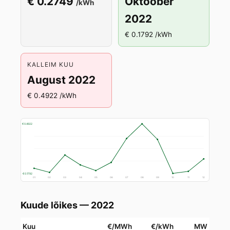
€ 0.2749
Oktoober
/kWh
2022
€ 0.1792 /kWh
KALLEIM KUU
August 2022
€ 0.4922 /kWh
€ 0.4922
€ 0.1792
01
02
03
04
05
06
07
08
09
10
11
12
Kuude lõikes — 2022
Kuu
€/MWh
€/kWh
MW