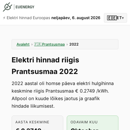
🇪🇪
⚡️ Elektri hinnad Euroopas
neljapäev, 6. august 2026
ET
▾
Avaleht
›
🇫🇷
Prantsusmaa
›
2022
Elektri hinnad riigis
Prantsusmaa 2022
2022 aastal oli homse päeva elektri hulgihinna
keskmine riigis Prantsusmaa € 0.2749 /kWh.
Allpool on kuude lõikes jaotus ja graafik
hindade liikumisest.
AASTA KESKMINE
ODAVAIM KUU