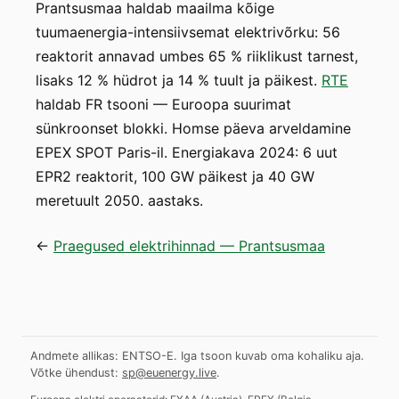
Prantsusmaa haldab maailma kõige
tuumaenergia-intensiivsemat elektrivõrku: 56
reaktorit annavad umbes 65 % riiklikust tarnest,
lisaks 12 % hüdrot ja 14 % tuult ja päikest.
RTE
haldab FR tsooni — Euroopa suurimat
sünkroonset blokki. Homse päeva arveldamine
EPEX SPOT Paris-il. Energiakava 2024: 6 uut
EPR2 reaktorit, 100 GW päikest ja 40 GW
meretuult 2050. aastaks.
←
Praegused elektrihinnad — Prantsusmaa
Andmete allikas: ENTSO-E. Iga tsoon kuvab oma kohaliku aja.
Võtke ühendust:
sp@euenergy.live
.