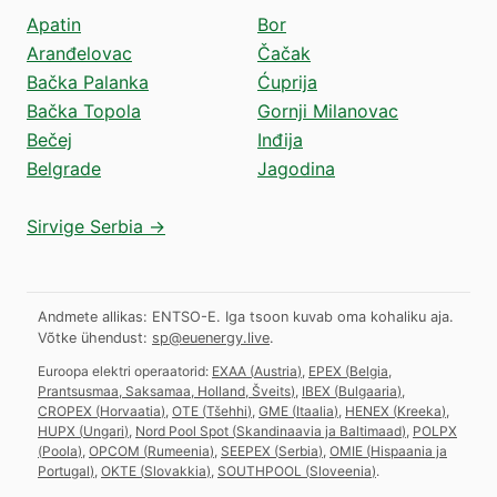
Apatin
Bor
Aranđelovac
Čačak
Bačka Palanka
Ćuprija
Bačka Topola
Gornji Milanovac
Bečej
Inđija
Belgrade
Jagodina
Sirvige Serbia →
Andmete allikas: ENTSO-E. Iga tsoon kuvab oma kohaliku aja.
Võtke ühendust:
sp@euenergy.live
.
Euroopa elektri operaatorid:
EXAA
(
Austria
)
,
EPEX
(
Belgia,
Prantsusmaa, Saksamaa, Holland, Šveits
)
,
IBEX
(
Bulgaaria
)
,
CROPEX
(
Horvaatia
)
,
OTE
(
Tšehhi
)
,
GME
(
Itaalia
)
,
HENEX
(
Kreeka
)
,
HUPX
(
Ungari
)
,
Nord Pool Spot
(
Skandinaavia ja Baltimaad
)
,
POLPX
(
Poola
)
,
OPCOM
(
Rumeenia
)
,
SEEPEX
(
Serbia
)
,
OMIE
(
Hispaania ja
Portugal
)
,
OKTE
(
Slovakkia
)
,
SOUTHPOOL
(
Sloveenia
)
.