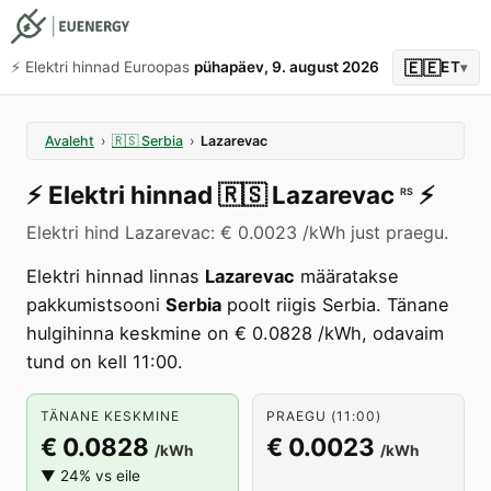
🇪🇪
⚡️ Elektri hinnad Euroopas
pühapäev, 9. august 2026
ET
▾
Avaleht
›
🇷🇸
Serbia
›
Lazarevac
⚡️
Elektri hinnad
🇷🇸
Lazarevac
⚡️
RS
Elektri hind Lazarevac: € 0.0023 /kWh just praegu.
Elektri hinnad linnas
Lazarevac
määratakse
pakkumistsooni
Serbia
poolt riigis Serbia. Tänane
hulgihinna keskmine on € 0.0828 /kWh, odavaim
tund on kell 11:00.
TÄNANE KESKMINE
PRAEGU (11:00)
€ 0.0828
€ 0.0023
/kWh
/kWh
▼ 24% vs eile