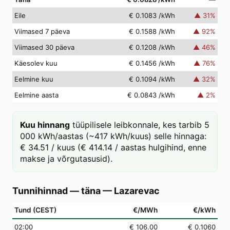
Eile
€ 0.1083
/kWh
▲
31
%
Viimased 7 päeva
€ 0.1588
/kWh
▲
92
%
Viimased 30 päeva
€ 0.1208
/kWh
▲
46
%
Käesolev kuu
€ 0.1456
/kWh
▲
76
%
Eelmine kuu
€ 0.1094
/kWh
▲
32
%
Eelmine aasta
€ 0.0843
/kWh
▲
2
%
Kuu hinnang
tüüpilisele leibkonnale, kes tarbib 5
000 kWh/aastas (~417 kWh/kuus) selle hinnaga:
€ 34.51 / kuus (€ 414.14 / aastas hulgihind, enne
makse ja võrgutasusid).
Tunnihinnad — täna
—
Lazarevac
Tund (CEST)
€/MWh
€/kWh
02
:00
€ 106.00
€ 0.1060