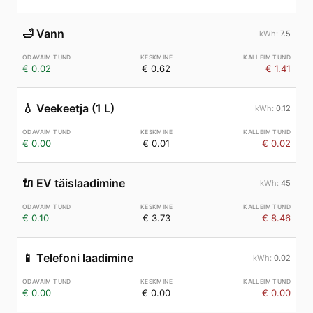
🛁
Vann
7.5
€ 0.02
€ 0.62
€ 1.41
💧
Veekeetja (1 L)
0.12
€ 0.00
€ 0.01
€ 0.02
🔌
EV täislaadimine
45
€ 0.10
€ 3.73
€ 8.46
📱
Telefoni laadimine
0.02
€ 0.00
€ 0.00
€ 0.00