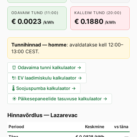
ODAVAIM TUND (11:00)
KALLEIM TUND (20:00)
€ 0.0023
€ 0.1880
/kWh
/kWh
Tunnihinnad — homme
:
avaldatakse kell 12:00–
13:00 CEST
.
⏰
Odavaima tunni kalkulaator
→
🔌
EV laadimiskulu kalkulaator
→
🌡️
Soojuspumba kalkulaator
→
☀️
Päikesepaneelide tasuvuse kalkulaator
→
Hinnavõrdlus
—
Lazarevac
Periood
Keskmine
vs täna
Täna
€ 0.0828
/kWh
—