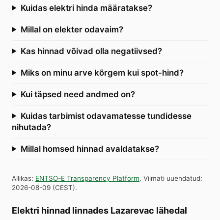
Kuidas elektri hinda määratakse?
Millal on elekter odavaim?
Kas hinnad võivad olla negatiivsed?
Miks on minu arve kõrgem kui spot-hind?
Kui täpsed need andmed on?
Kuidas tarbimist odavamatesse tundidesse
nihutada?
Millal homsed hinnad avaldatakse?
Allikas
:
ENTSO-E Transparency Platform
.
Viimati uuendatud
:
2026-08-09
(
CEST
).
Elektri hinnad linnades Lazarevac lähedal