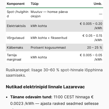
Komponent
Tüüp
Umb.
Spot-/hulgihin
Muutuv — homse päeva
—
d
oksjon
€ 0.005 – 0.20
Elektriaktsiis
kWh kohta
/kWh
€ 0.05 – 0.15
Võrgutasud
kWh kohta + fikseeritud
/kWh
Käibemaks
Protsent kogusummast
20 – 25 %
Tarnija
€ 0.005 – 0.05
kWh kohta
marginaal
/kWh
Rusikareegel: lisage 30–60 % spot-hinnale lõpphinna
saamiseks.
Nutikad elektrinipid linnale Lazarevac
Tänane odavaim tund:
11:00 CEST hinnaga €
0.0023 /kWh — ajasta rasked seadmed sellesse