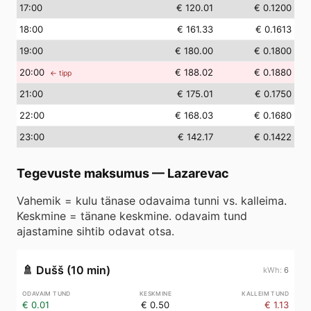
17
:00
€ 120.01
€ 0.1200
18
:00
€ 161.33
€ 0.1613
19
:00
€ 180.00
€ 0.1800
20
:00
€ 188.02
€ 0.1880
← tipp
21
:00
€ 175.01
€ 0.1750
22
:00
€ 168.03
€ 0.1680
23
:00
€ 142.17
€ 0.1422
Tegevuste maksumus
—
Lazarevac
Vahemik = kulu tänase odavaima tunni vs. kalleima.
Keskmine = tänane keskmine. odavaim tund
ajastamine sihtib odavat otsa.
🚿
Dušš (10 min)
6
€ 0.01
€ 0.50
€ 1.13