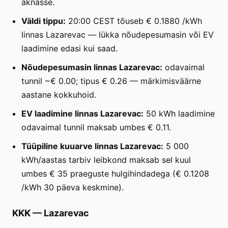
aknasse.
Väldi tippu:
20:00 CEST tõuseb € 0.1880 /kWh
linnas Lazarevac — lükka nõudepesumasin või EV
laadimine edasi kui saad.
Nõudepesumasin linnas Lazarevac:
odavaimal
tunnil ~€ 0.00; tipus € 0.26 — märkimisväärne
aastane kokkuhoid.
EV laadimine linnas Lazarevac:
50 kWh laadimine
odavaimal tunnil maksab umbes € 0.11.
Tüüpiline kuuarve linnas Lazarevac:
5 000
kWh/aastas tarbiv leibkond maksab sel kuul
umbes € 35 praeguste hulgihindadega (€ 0.1208
/kWh 30 päeva keskmine).
KKK
—
Lazarevac