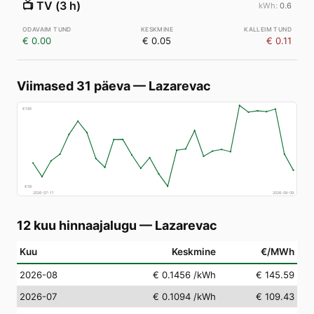
📺
TV (3 h)
0.6
€ 0.00
€ 0.05
€ 0.11
Viimased 31 päeva
—
Lazarevac
€
185
€
58
2026-07-11
2026-08-09
12 kuu hinnaajalugu
—
Lazarevac
Kuu
Keskmine
€/MWh
2026-08
€ 0.1456
/kWh
€ 145.59
2026-07
€ 0.1094
/kWh
€ 109.43