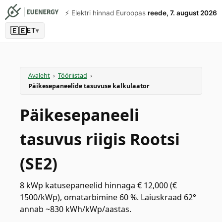
⚡️ Elektri hinnad Euroopas
reede, 7. august 2026
🇪🇪
ET
▾
Avaleht
›
Tööriistad
›
Päikesepaneelide tasuvuse kalkulaator
Päikesepaneeli
tasuvus riigis Rootsi
(SE2)
8 kWp katusepaneelid hinnaga € 12,000 (€
1500/kWp), omatarbimine 60 %. Laiuskraad 62°
annab ~830 kWh/kWp/aastas.