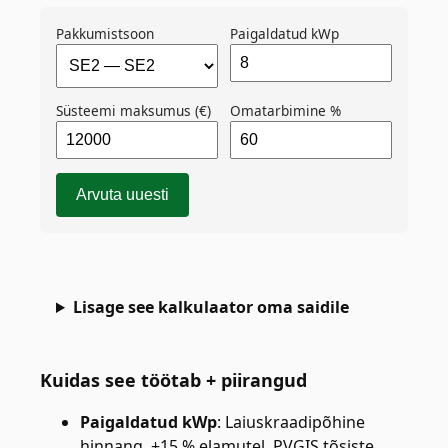
Pakkumistsoon
Paigaldatud kWp
Süsteemi maksumus (€)
Omatarbimine %
Arvuta uuesti
Lisage see kalkulaator oma saidile
Kuidas see töötab + piirangud
Paigaldatud kWp
:
Laiuskraadipõhine
hinnang, ±15 % elamutel. PVGIS tõsiste