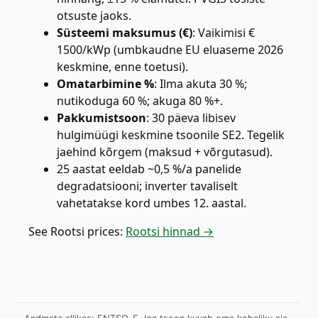
otsuste jaoks.
Süsteemi maksumus (€)
:
Vaikimisi €
1500/kWp (umbkaudne EU eluaseme 2026
keskmine, enne toetusi).
Omatarbimine %
:
Ilma akuta 30 %;
nutikoduga 60 %; akuga 80 %+.
Pakkumistsoon
:
30 päeva libisev
hulgimüügi keskmine tsoonile SE2. Tegelik
jaehind kõrgem (maksud + võrgutasud).
25 aastat eeldab ~0,5 %/a panelide
degradatsiooni; inverter tavaliselt
vahetatakse kord umbes 12. aastal.
See
Rootsi
prices:
Rootsi hinnad →