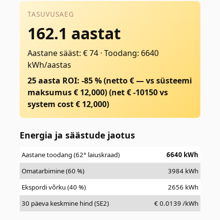
TASUVUSAEG
162.1 aastat
Aastane sääst: € 74
·
Toodang: 6640
kWh/aastas
25 aasta ROI: -85 % (netto € — vs süsteemi
maksumus € 12,000)
(net €
-10150
vs
system cost €
12,000
)
Energia ja säästude jaotus
Aastane toodang (62° laiuskraad)
6640
kWh
Omatarbimine (60 %)
3984
kWh
Ekspordi võrku (40 %)
2656
kWh
30 päeva keskmine hind (SE2)
€
0.0139
/kWh