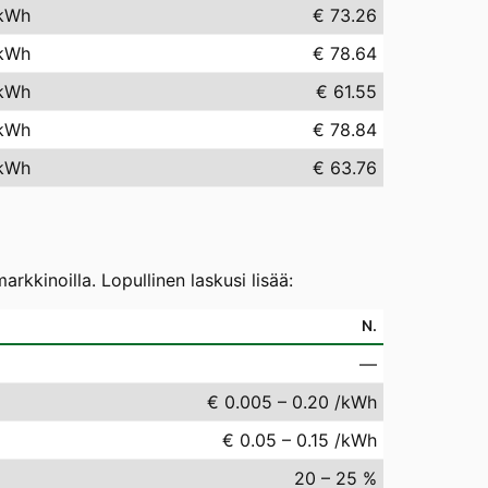
kWh
€ 73.26
kWh
€ 78.64
kWh
€ 61.55
kWh
€ 78.84
kWh
€ 63.76
kkinoilla. Lopullinen laskusi lisää:
N.
—
€ 0.005 – 0.20 /kWh
€ 0.05 – 0.15 /kWh
20 – 25 %