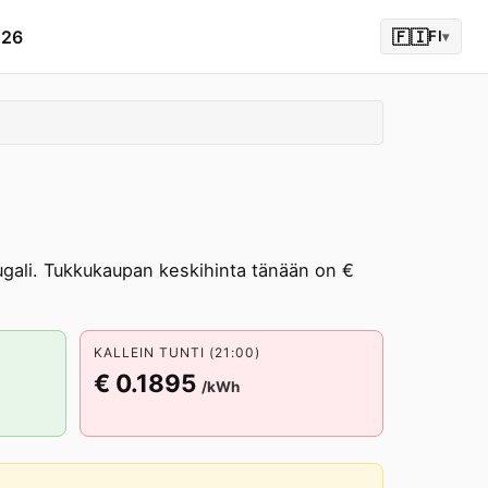
026
🇫🇮
FI
▾
ali. Tukkukaupan keskihinta tänään on €
KALLEIN TUNTI (21:00)
€ 0.1895
/kWh