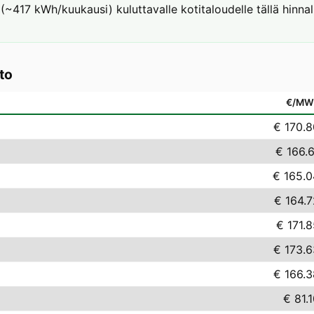
 (~417 kWh/kuukausi) kuluttavalle kotitaloudelle tällä hinna
to
€/MW
€ 170.8
€ 166.
€ 165.0
€ 164.7
€ 171.
€ 173.6
€ 166.3
€ 81.