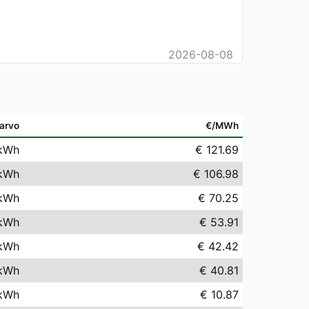
2026-08-08
arvo
€/MWh
kWh
€ 121.69
kWh
€ 106.98
kWh
€ 70.25
kWh
€ 53.91
kWh
€ 42.42
kWh
€ 40.81
kWh
€ 10.87