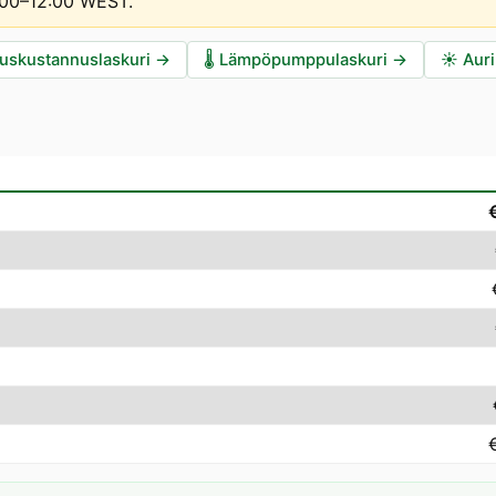
1:00–12:00 WEST
.
auskustannuslaskuri
→
🌡️
Lämpöpumppulaskuri
→
☀️
Auri