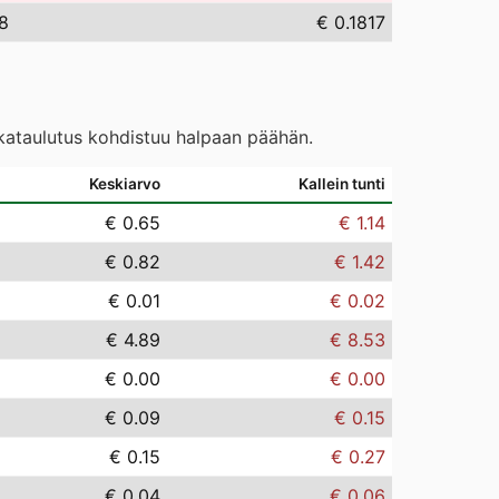
68
€ 0.1817
ikataulutus kohdistuu halpaan päähän.
Keskiarvo
Kallein tunti
€ 0.65
€ 1.14
€ 0.82
€ 1.42
€ 0.01
€ 0.02
€ 4.89
€ 8.53
€ 0.00
€ 0.00
€ 0.09
€ 0.15
€ 0.15
€ 0.27
€ 0.04
€ 0.06