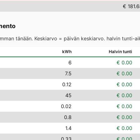
€ 181.
mento
eimman tänään. Keskiarvo = päivän keskiarvo. halvin tunti-a
kWh
Halvin tunti
6
€ 0.00
7.5
€ 0.00
0.12
€ 0.00
45
€ 0.00
0.02
€ 0.00
0.8
€ 0.00
1.4
€ 0.00
0.33
€ 0.00