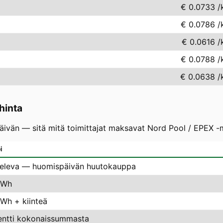
€ 0.0733
/
€ 0.0786
/
€ 0.0616
/
€ 0.0788
/
€ 0.0638
/
hinta
vän — sitä mitä toimittajat maksavat Nord Pool / EPEX -mar
i
televa — huomispäivän huutokauppa
kWh
kWh + kiinteä
entti kokonaissummasta