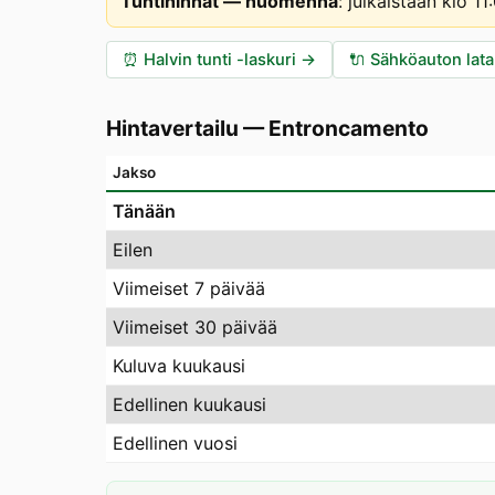
Tuntihinnat — huomenna
:
julkaistaan klo 1
⏰
Halvin tunti -laskuri
→
🔌
Sähköauton lat
Hintavertailu
—
Entroncamento
Jakso
Tänään
Eilen
Viimeiset 7 päivää
Viimeiset 30 päivää
Kuluva kuukausi
Edellinen kuukausi
Edellinen vuosi