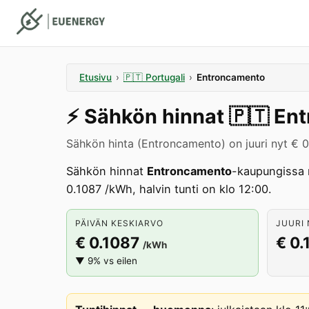
Etusivu
›
🇵🇹
Portugali
›
Entroncamento
⚡️
Sähkön hinnat
🇵🇹
Ent
Sähkön hinta (Entroncamento) on juuri nyt € 
Sähkön hinnat
Entroncamento
-kaupungissa 
0.1087 /kWh, halvin tunti on klo 12:00.
PÄIVÄN KESKIARVO
JUURI 
€ 0.1087
€ 0.
/kWh
▼ 9% vs eilen