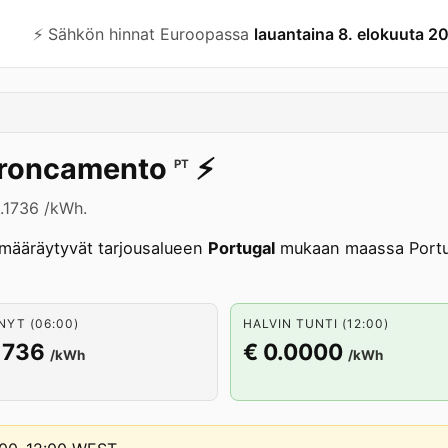
⚡️ Sähkön hinnat Euroopassa
lauantaina 8. elokuuta 2
roncamento
⚡️
PT
0.1736 /kWh.
määräytyvät tarjousalueen
Portugal
mukaan maassa Portug
NYT (06:00)
HALVIN TUNTI (12:00)
1736
€ 0.0000
/kWh
/kWh