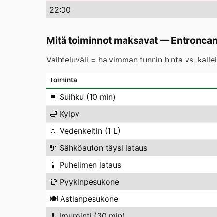
22
:00
Mitä toiminnot maksavat
—
Entronca
Vaihteluväli = halvimman tunnin hinta vs. kall
Toiminta
🚿
Suihku (10 min)
🛁
Kylpy
💧
Vedenkeitin (1 L)
🔌
Sähköauton täysi lataus
📱
Puhelimen lataus
👕
Pyykinpesukone
🍽️
Astianpesukone
🧹
Imurointi (30 min)