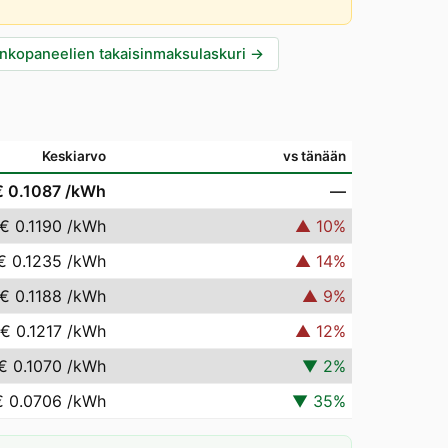
nkopaneelien takaisinmaksulaskuri
→
Keskiarvo
vs tänään
€ 0.1087
/kWh
—
€ 0.1190
/kWh
▲
10
%
€ 0.1235
/kWh
▲
14
%
€ 0.1188
/kWh
▲
9
%
€ 0.1217
/kWh
▲
12
%
€ 0.1070
/kWh
▼
2
%
€ 0.0706
/kWh
▼
35
%