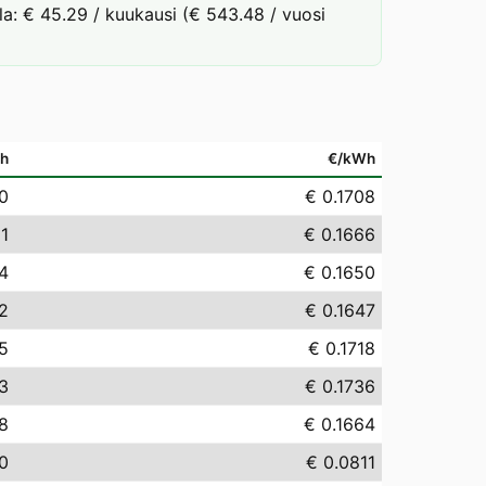
lla: € 45.29 / kuukausi (€ 543.48 / vuosi
h
€/kWh
0
€ 0.1708
61
€ 0.1666
4
€ 0.1650
2
€ 0.1647
85
€ 0.1718
3
€ 0.1736
8
€ 0.1664
10
€ 0.0811