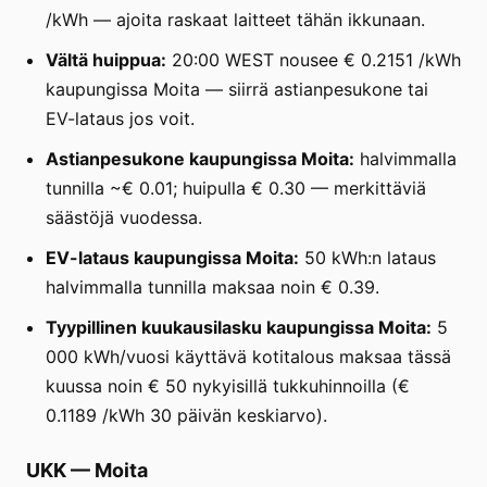
/kWh — ajoita raskaat laitteet tähän ikkunaan.
Vältä huippua:
20:00 WEST nousee € 0.2151 /kWh
kaupungissa Moita — siirrä astianpesukone tai
EV-lataus jos voit.
Astianpesukone kaupungissa Moita:
halvimmalla
tunnilla ~€ 0.01; huipulla € 0.30 — merkittäviä
säästöjä vuodessa.
EV-lataus kaupungissa Moita:
50 kWh:n lataus
halvimmalla tunnilla maksaa noin € 0.39.
Tyypillinen kuukausilasku kaupungissa Moita:
5
000 kWh/vuosi käyttävä kotitalous maksaa tässä
kuussa noin € 50 nykyisillä tukkuhinnoilla (€
0.1189 /kWh 30 päivän keskiarvo).
UKK
—
Moita