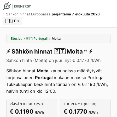
⚡️ Sähkön hinnat Euroopassa
perjantaina 7. elokuuta 2026
🇫🇮
FI
▾
Etusivu
›
🇵🇹
Portugali
›
Moita
⚡️
Sähkön hinnat
🇵🇹
Moita
⚡️
PT
Sähkön hinta (Moita) on juuri nyt € 0.1770 /kWh.
Sähkön hinnat
Moita
-kaupungissa määräytyvät
tarjousalueen
Portugal
mukaan maassa Portugali.
Tukkukaupan keskihinta tänään on € 0.1190 /kWh,
halvin tunti on klo 12:00.
PÄIVÄN KESKIARVO
JUURI NYT (06:00)
€ 0.1190
€ 0.1770
/kWh
/kWh