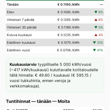
Tänään
€ 0.1190
/kWh
—
Eilen
€ 0.1095
/kWh
▼
8
%
Viimeiset 7 päivää
€ 0.1265
/kWh
▲
6
%
Viimeiset 30 päivää
€ 0.1189
/kWh
▼
0
%
Kuluva kuukausi
€ 0.1235
/kWh
▲
4
%
Edellinen kuukausi
€ 0.1070
/kWh
▼
10
%
Edellinen vuosi
€ 0.0706
/kWh
▼
41
%
Kuukausiarvio
tyypilliselle 5 000 kWh/vuosi
(~417 kWh/kuukausi) kuluttavalle kotitaloudelle
tällä hinnalla: € 49.60 / kuukausi (€ 595.15 /
vuosi tukkuhinta, ennen veroja ja
verkkomaksuja).
Tuntihinnat — tänään
—
Moita