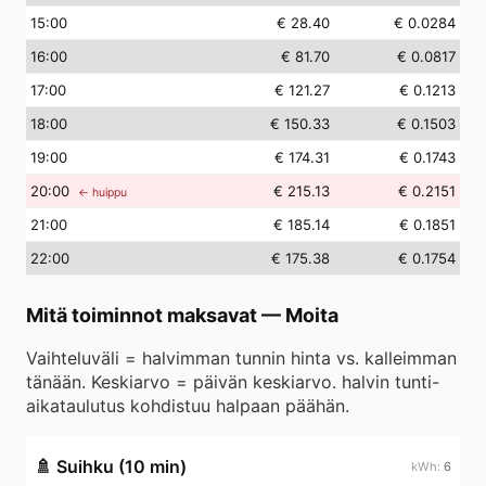
15
:00
€ 28.40
€ 0.0284
16
:00
€ 81.70
€ 0.0817
17
:00
€ 121.27
€ 0.1213
18
:00
€ 150.33
€ 0.1503
19
:00
€ 174.31
€ 0.1743
20
:00
€ 215.13
€ 0.2151
← huippu
21
:00
€ 185.14
€ 0.1851
22
:00
€ 175.38
€ 0.1754
Mitä toiminnot maksavat
—
Moita
Vaihteluväli = halvimman tunnin hinta vs. kalleimman
tänään. Keskiarvo = päivän keskiarvo. halvin tunti-
aikataulutus kohdistuu halpaan päähän.
🚿
Suihku (10 min)
6