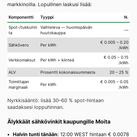
markkinoilla. Lopullinen laskusi lisää:
Komponentti
Tyyppi
N.
Spot-/tukkuhin
Vaihteleva — huomispäivän
—
ta
huutokauppa
€ 0.005 – 0.20
Sähkövero
Per kWh
/kWh
€ 0.05 – 0.15
Verkkomaksut
Per kWh + kiinteä
/kWh
ALV
Prosentti kokonaissummasta
20 – 25 %
Toimittajan
€ 0.005 – 0.05
Per kWh
marginaali
/kWh
Nyrkkisääntö: lisää 30–60 % spot-hintaan
saadaksesi loppuhinnan.
Älykkäät sähkövinkit kaupungille Moita
Halvin tunti tänään:
12:00 WEST hintaan € 0.0078