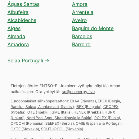
Águas Santas
Amora
Albufeira
Arrentela
Alcabideche
Aveiro
Algés
Baguim do Monte
Almada
Barcelos
Amadora
Barreiro
Selaa Portugali →
Tietojen lähde: ENTSO-E. Jokainen vyöhyke näyttää oman
paikallisajan.
Ota yhteyttä:
sp@euenergy.live
.
Eurooppalaiset sähköoperaattorit:
EXAA
(
Itävalta
)
,
EPEX
(
Belgia,
Ranska, Saksa, Alankomaat, Sveitsi
)
,
IBEX
(
Bulgaria
)
,
CROPEX
(
Kroatia
)
,
OTE
(
Tšekki
)
,
GME
(
Italia
)
,
HENEX
(
Kreikka
)
,
HUPX
(
Unkari
)
,
Nord Pool Spot
(
Skandinavia ja Baltia
)
,
POLPX
(
Puola
)
,
OPCOM
(
Romania
)
,
SEEPEX
(
Serbia
)
,
OMIE
(
Espanja ja Portugali
)
,
OKTE
(
Slovakia
)
,
SOUTHPOOL
(
Slovenia
)
.