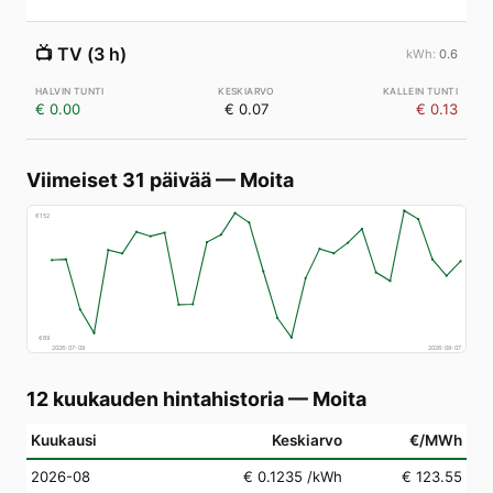
📺
TV (3 h)
0.6
€ 0.00
€ 0.07
€ 0.13
Viimeiset 31 päivää
—
Moita
€
152
€
69
2026-07-09
2026-08-07
12 kuukauden hintahistoria
—
Moita
Kuukausi
Keskiarvo
€/MWh
2026-08
€ 0.1235
/kWh
€ 123.55