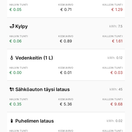
€ 0.05
€ 0.71
€ 1.29
🛁
Kylpy
7.5
€ 0.06
€ 0.89
€ 1.61
💧
Vedenkeitin (1 L)
0.12
€ 0.00
€ 0.01
€ 0.03
🔌
Sähköauton täysi lataus
45
€ 0.35
€ 5.36
€ 9.68
📱
Puhelimen lataus
0.02