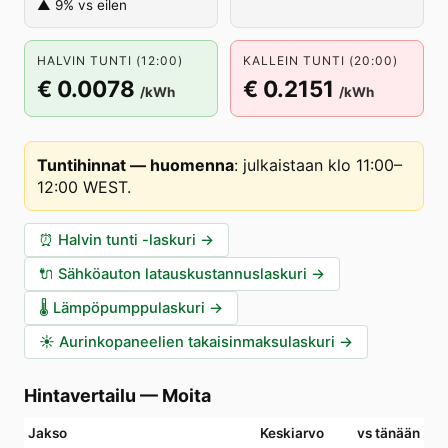
▲ 9% vs eilen
HALVIN TUNTI (12:00)
KALLEIN TUNTI (20:00)
€ 0.0078
€ 0.2151
/kWh
/kWh
Tuntihinnat — huomenna
:
julkaistaan klo 11:00–
12:00 WEST
.
⏰
Halvin tunti -laskuri
→
🔌
Sähköauton latauskustannuslaskuri
→
🌡️
Lämpöpumppulaskuri
→
☀️
Aurinkopaneelien takaisinmaksulaskuri
→
Hintavertailu
—
Moita
Jakso
Keskiarvo
vs tänään