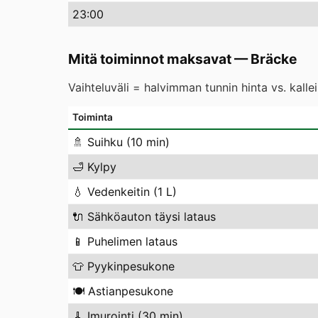
23
:00
Mitä toiminnot maksavat
—
Bräcke
Vaihteluväli = halvimman tunnin hinta vs. kall
Toiminta
🚿
Suihku (10 min)
🛁
Kylpy
💧
Vedenkeitin (1 L)
🔌
Sähköauton täysi lataus
📱
Puhelimen lataus
👕
Pyykinpesukone
🍽️
Astianpesukone
🧹
Imurointi (30 min)