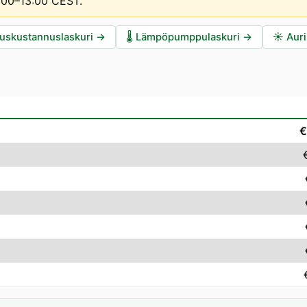
2:00–13:00 CEST
.
auskustannuslaskuri
→
🌡️
Lämpöpumppulaskuri
→
☀️
Auri
€