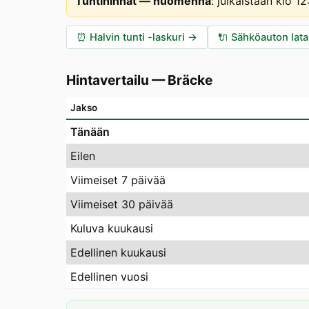
Tuntihinnat — huomenna
:
julkaistaan klo 1
⏰
Halvin tunti -laskuri
→
🔌
Sähköauton lat
Hintavertailu
—
Bräcke
Jakso
Tänään
Eilen
Viimeiset 7 päivää
Viimeiset 30 päivää
Kuluva kuukausi
Edellinen kuukausi
Edellinen vuosi