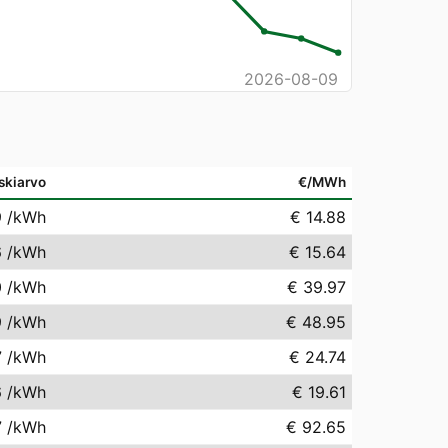
2026-08-09
skiarvo
€/MWh
9
/kWh
€ 14.88
6
/kWh
€ 15.64
0
/kWh
€ 39.97
9
/kWh
€ 48.95
7
/kWh
€ 24.74
6
/kWh
€ 19.61
7
/kWh
€ 92.65