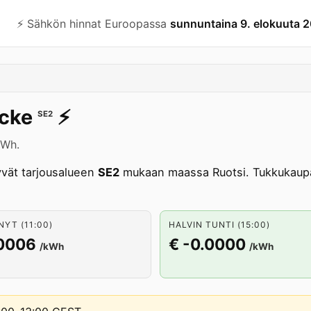
⚡️ Sähkön hinnat Euroopassa
sunnuntaina 9. elokuuta 
cke
⚡️
SE2
kWh.
vät tarjousalueen
SE2
mukaan maassa Ruotsi. Tukkukaupa
NYT (11:00)
HALVIN TUNTI (15:00)
.0006
€ -0.0000
/kWh
/kWh