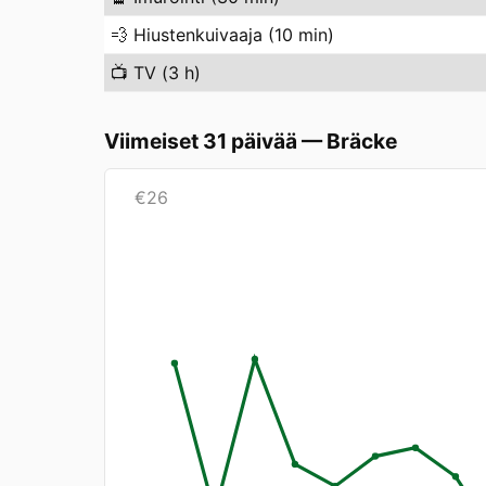
💨
Hiustenkuivaaja (10 min)
📺
TV (3 h)
Viimeiset 31 päivää
—
Bräcke
€
26