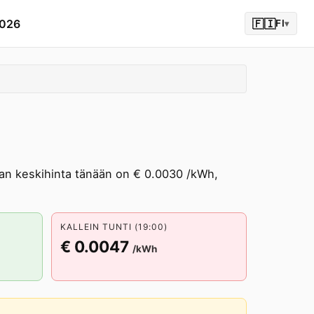
2026
🇫🇮
FI
▾
n keskihinta tänään on € 0.0030 /kWh,
KALLEIN TUNTI (19:00)
€ 0.0047
/kWh