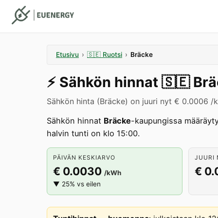
Etusivu
›
🇸🇪
Ruotsi
›
Bräcke
⚡️
Sähkön hinnat
🇸🇪
Brä
Sähkön hinta (Bräcke) on juuri nyt € 0.0006 /
Sähkön hinnat
Bräcke
-kaupungissa määräyty
halvin tunti on klo 15:00.
PÄIVÄN KESKIARVO
JUURI 
€ 0.0030
€ 0
/kWh
▼ 25% vs eilen