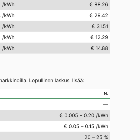
3
/kWh
€ 88.26
4
/kWh
€ 29.42
5
/kWh
€ 31.51
3
/kWh
€ 12.29
9
/kWh
€ 14.88
kkinoilla. Lopullinen laskusi lisää:
N.
—
€ 0.005 – 0.20 /kWh
€ 0.05 – 0.15 /kWh
20 – 25 %