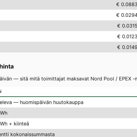
€ 0.088
€ 0.029
€ 0.031
€ 0.012
€ 0.014
hinta
vän — sitä mitä toimittajat maksavat Nord Pool / EPEX -mar
i
televa — huomispäivän huutokauppa
kWh
kWh + kiinteä
entti kokonaissummasta