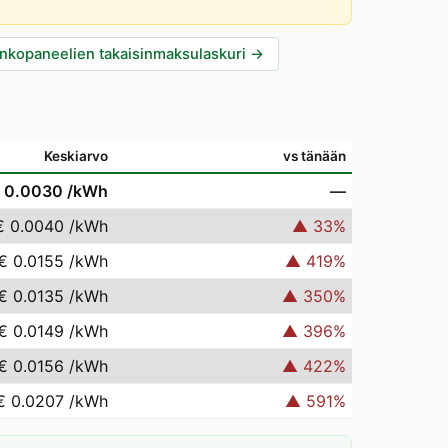
nkopaneelien takaisinmaksulaskuri
→
Keskiarvo
vs tänään
 0.0030
/kWh
—
€ 0.0040
/kWh
▲
33
%
€ 0.0155
/kWh
▲
419
%
€ 0.0135
/kWh
▲
350
%
€ 0.0149
/kWh
▲
396
%
€ 0.0156
/kWh
▲
422
%
€ 0.0207
/kWh
▲
591
%