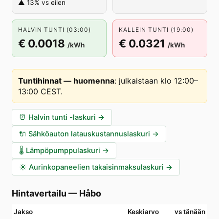
▲ 13% vs eilen
HALVIN TUNTI (03:00)
KALLEIN TUNTI (19:00)
€ 0.0018
€ 0.0321
/kWh
/kWh
Tuntihinnat — huomenna
:
julkaistaan klo 12:00–
13:00 CEST
.
⏰
Halvin tunti -laskuri
→
🔌
Sähköauton latauskustannuslaskuri
→
🌡️
Lämpöpumppulaskuri
→
☀️
Aurinkopaneelien takaisinmaksulaskuri
→
Hintavertailu
—
Håbo
Jakso
Keskiarvo
vs tänään