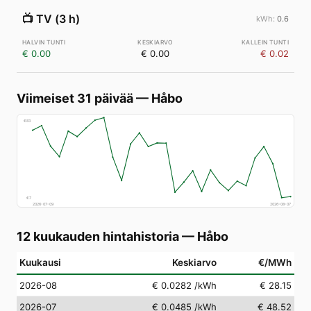
📺
TV (3 h)
0.6
€ 0.00
€ 0.00
€ 0.02
Viimeiset 31 päivää
—
Håbo
€
83
€
7
2026-07-09
2026-08-07
12 kuukauden hintahistoria
—
Håbo
Kuukausi
Keskiarvo
€/MWh
2026-08
€ 0.0282
/kWh
€ 28.15
2026-07
€ 0.0485
/kWh
€ 48.52