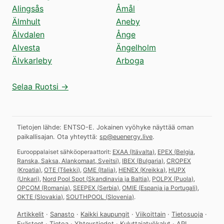
Alingsås
Åmål
Älmhult
Aneby
Älvdalen
Ånge
Alvesta
Ängelholm
Älvkarleby
Arboga
Selaa Ruotsi →
Tietojen lähde: ENTSO-E. Jokainen vyöhyke näyttää oman
paikallisajan.
Ota yhteyttä:
sp@euenergy.live
.
Eurooppalaiset sähköoperaattorit:
EXAA
(
Itävalta
)
,
EPEX
(
Belgia,
Ranska, Saksa, Alankomaat, Sveitsi
)
,
IBEX
(
Bulgaria
)
,
CROPEX
(
Kroatia
)
,
OTE
(
Tšekki
)
,
GME
(
Italia
)
,
HENEX
(
Kreikka
)
,
HUPX
(
Unkari
)
,
Nord Pool Spot
(
Skandinavia ja Baltia
)
,
POLPX
(
Puola
)
,
OPCOM
(
Romania
)
,
SEEPEX
(
Serbia
)
,
OMIE
(
Espanja ja Portugali
)
,
OKTE
(
Slovakia
)
,
SOUTHPOOL
(
Slovenia
)
.
Artikkelit
·
Sanasto
·
Kaikki kaupungit
·
Viikoittain
·
Tietosuoja
·
Evästeet
·
Tietoa
·
Yhteystiedot
·
Kuluttajatyökalut
·
API