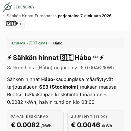
⚡️ Sähkön hinnat Euroopassa
perjantaina 7. elokuuta 2026
🇫🇮
FI
▾
Etusivu
›
🇸🇪
Ruotsi
›
Håbo
⚡️
Sähkön hinnat
🇸🇪
Håbo
⚡️
SE3
Sähkön hinta (Håbo) on juuri nyt € 0.0046 /kWh.
Sähkön hinnat
Håbo
-kaupungissa määräytyvät
tarjousalueen
SE3 (Stockholm)
mukaan maassa
Ruotsi. Tukkukaupan keskihinta tänään on €
0.0082 /kWh, halvin tunti on klo 03:00.
PÄIVÄN KESKIARVO
JUURI NYT (11:00)
€ 0.0082
€ 0.0046
/kWh
/kWh