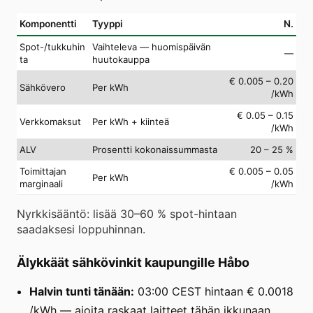
Komponentti
Tyyppi
N.
Spot-/tukkuhin
Vaihteleva — huomispäivän
—
ta
huutokauppa
€ 0.005 – 0.20
Sähkövero
Per kWh
/kWh
€ 0.05 – 0.15
Verkkomaksut
Per kWh + kiinteä
/kWh
ALV
Prosentti kokonaissummasta
20 – 25 %
Toimittajan
€ 0.005 – 0.05
Per kWh
marginaali
/kWh
Nyrkkisääntö: lisää 30–60 % spot-hintaan
saadaksesi loppuhinnan.
Älykkäät sähkövinkit kaupungille Håbo
Halvin tunti tänään:
03:00 CEST hintaan € 0.0018
/kWh — ajoita raskaat laitteet tähän ikkunaan.