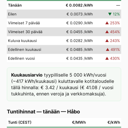
Tänään
€ 0.0082
/kWh
—
Eilen
€ 0.0073
/kWh
▼
12
%
Viimeiset 7 päivää
€ 0.0290
/kWh
▲
253
%
Viimeiset 30 päivää
€ 0.0455
/kWh
▲
454
%
Kuluva kuukausi
€ 0.0282
/kWh
▲
243
%
Edellinen kuukausi
€ 0.0485
/kWh
▲
491
%
Edellinen vuosi
€ 0.0435
/kWh
▲
430
%
Kuukausiarvio
tyypilliselle 5 000 kWh/vuosi
(~417 kWh/kuukausi) kuluttavalle kotitaloudelle
tällä hinnalla: € 3.42 / kuukausi (€ 41.08 / vuosi
tukkuhinta, ennen veroja ja verkkomaksuja).
Tuntihinnat — tänään
—
Håbo
Tunti (CEST)
€/MWh
€/kWh