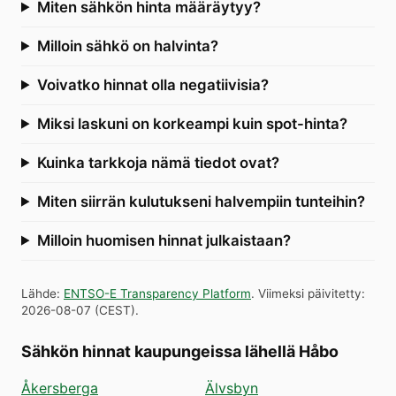
Miten sähkön hinta määräytyy?
Milloin sähkö on halvinta?
Voivatko hinnat olla negatiivisia?
Miksi laskuni on korkeampi kuin spot-hinta?
Kuinka tarkkoja nämä tiedot ovat?
Miten siirrän kulutukseni halvempiin tunteihin?
Milloin huomisen hinnat julkaistaan?
Lähde
:
ENTSO-E Transparency Platform
.
Viimeksi päivitetty
:
2026-08-07
(
CEST
).
Sähkön hinnat kaupungeissa lähellä Håbo
Åkersberga
Älvsbyn