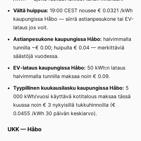
Vältä huippua:
19:00 CEST nousee € 0.0321 /kWh
kaupungissa Håbo — siirrä astianpesukone tai EV-
lataus jos voit.
Astianpesukone kaupungissa Håbo:
halvimmalla
tunnilla ~€ 0.00; huipulla € 0.04 — merkittäviä
säästöjä vuodessa.
EV-lataus kaupungissa Håbo:
50 kWh:n lataus
halvimmalla tunnilla maksaa noin € 0.09.
Tyypillinen kuukausilasku kaupungissa Håbo:
5
000 kWh/vuosi käyttävä kotitalous maksaa tässä
kuussa noin € 3 nykyisillä tukkuhinnoilla (€
0.0455 /kWh 30 päivän keskiarvo).
UKK
—
Håbo