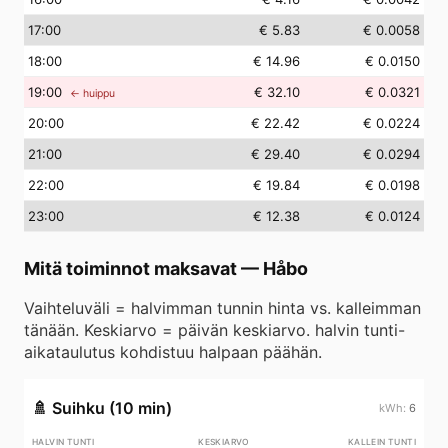
17
:00
€ 5.83
€ 0.0058
18
:00
€ 14.96
€ 0.0150
19
:00
€ 32.10
€ 0.0321
← huippu
20
:00
€ 22.42
€ 0.0224
21
:00
€ 29.40
€ 0.0294
22
:00
€ 19.84
€ 0.0198
23
:00
€ 12.38
€ 0.0124
Mitä toiminnot maksavat
—
Håbo
Vaihteluväli = halvimman tunnin hinta vs. kalleimman
tänään. Keskiarvo = päivän keskiarvo. halvin tunti-
aikataulutus kohdistuu halpaan päähän.
🚿
Suihku (10 min)
6