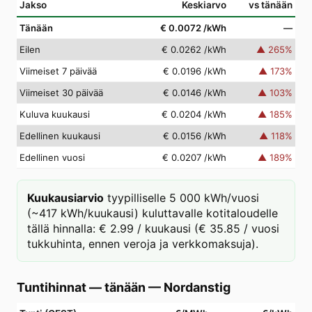
Jakso
Keskiarvo
vs tänään
Tänään
€ 0.0072
/kWh
—
Eilen
€ 0.0262
/kWh
▲
265
%
Viimeiset 7 päivää
€ 0.0196
/kWh
▲
173
%
Viimeiset 30 päivää
€ 0.0146
/kWh
▲
103
%
Kuluva kuukausi
€ 0.0204
/kWh
▲
185
%
Edellinen kuukausi
€ 0.0156
/kWh
▲
118
%
Edellinen vuosi
€ 0.0207
/kWh
▲
189
%
Kuukausiarvio
tyypilliselle 5 000 kWh/vuosi
(~417 kWh/kuukausi) kuluttavalle kotitaloudelle
tällä hinnalla: € 2.99 / kuukausi (€ 35.85 / vuosi
tukkuhinta, ennen veroja ja verkkomaksuja).
Tuntihinnat — tänään
—
Nordanstig