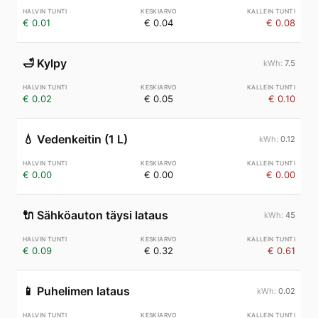
€ 0.01
€ 0.04
€ 0.08
🛁
Kylpy
7.5
€ 0.02
€ 0.05
€ 0.10
💧
Vedenkeitin (1 L)
0.12
€ 0.00
€ 0.00
€ 0.00
🔌
Sähköauton täysi lataus
45
€ 0.09
€ 0.32
€ 0.61
📱
Puhelimen lataus
0.02