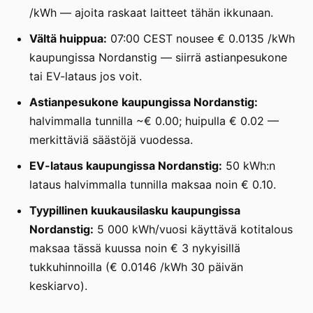
/kWh — ajoita raskaat laitteet tähän ikkunaan.
Vältä huippua:
07:00 CEST nousee € 0.0135 /kWh
kaupungissa Nordanstig — siirrä astianpesukone
tai EV-lataus jos voit.
Astianpesukone kaupungissa Nordanstig:
halvimmalla tunnilla ~€ 0.00; huipulla € 0.02 —
merkittäviä säästöjä vuodessa.
EV-lataus kaupungissa Nordanstig:
50 kWh:n
lataus halvimmalla tunnilla maksaa noin € 0.10.
Tyypillinen kuukausilasku kaupungissa
Nordanstig:
5 000 kWh/vuosi käyttävä kotitalous
maksaa tässä kuussa noin € 3 nykyisillä
tukkuhinnoilla (€ 0.0146 /kWh 30 päivän
keskiarvo).