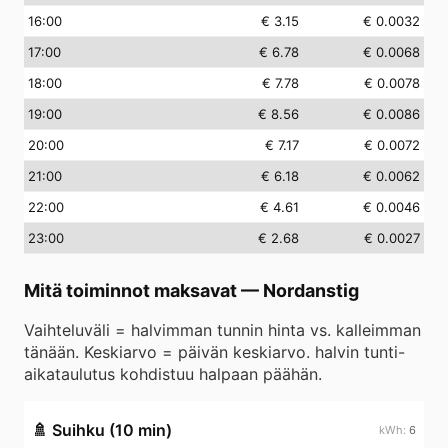
16
:00
€ 3.15
€ 0.0032
17
:00
€ 6.78
€ 0.0068
18
:00
€ 7.78
€ 0.0078
19
:00
€ 8.56
€ 0.0086
20
:00
€ 7.17
€ 0.0072
21
:00
€ 6.18
€ 0.0062
22
:00
€ 4.61
€ 0.0046
23
:00
€ 2.68
€ 0.0027
Mitä toiminnot maksavat
—
Nordanstig
Vaihteluväli = halvimman tunnin hinta vs. kalleimman
tänään. Keskiarvo = päivän keskiarvo. halvin tunti-
aikataulutus kohdistuu halpaan päähän.
🚿
Suihku (10 min)
6