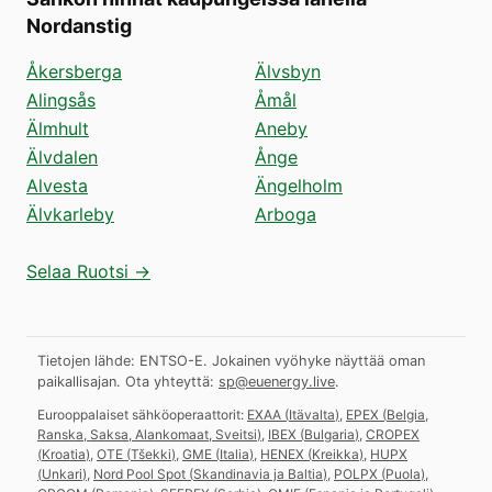
Nordanstig
Åkersberga
Älvsbyn
Alingsås
Åmål
Älmhult
Aneby
Älvdalen
Ånge
Alvesta
Ängelholm
Älvkarleby
Arboga
Selaa Ruotsi →
Tietojen lähde: ENTSO-E. Jokainen vyöhyke näyttää oman
paikallisajan.
Ota yhteyttä:
sp@euenergy.live
.
Eurooppalaiset sähköoperaattorit:
EXAA
(
Itävalta
)
,
EPEX
(
Belgia,
Ranska, Saksa, Alankomaat, Sveitsi
)
,
IBEX
(
Bulgaria
)
,
CROPEX
(
Kroatia
)
,
OTE
(
Tšekki
)
,
GME
(
Italia
)
,
HENEX
(
Kreikka
)
,
HUPX
(
Unkari
)
,
Nord Pool Spot
(
Skandinavia ja Baltia
)
,
POLPX
(
Puola
)
,