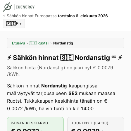
⚡️ Sähkön hinnat Euroopassa
torstaina 6. elokuuta 2026
🇫🇮
FI
▾
Etusivu
›
🇸🇪
Ruotsi
›
Nordanstig
⚡️
Sähkön hinnat
🇸🇪
Nordanstig
⚡️
SE2
Sähkön hinta (Nordanstig) on juuri nyt € 0.0079
/kWh.
Sähkön hinnat
Nordanstig
-kaupungissa
määräytyvät tarjousalueen
SE2
mukaan maassa
Ruotsi. Tukkukaupan keskihinta tänään on €
0.0072 /kWh, halvin tunti on klo 14:00.
PÄIVÄN KESKIARVO
JUURI NYT (04:00)