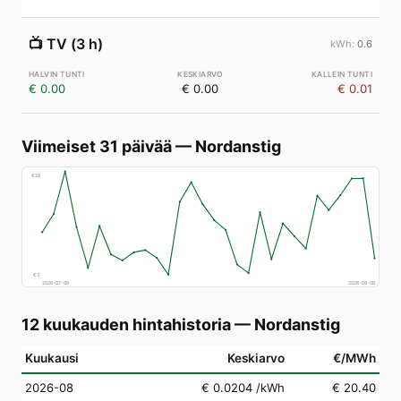
📺
TV (3 h)
0.6
€ 0.00
€ 0.00
€ 0.01
Viimeiset 31 päivää
—
Nordanstig
€
28
€
3
2026-07-08
2026-08-06
12 kuukauden hintahistoria
—
Nordanstig
Kuukausi
Keskiarvo
€/MWh
2026-08
€ 0.0204
/kWh
€ 20.40