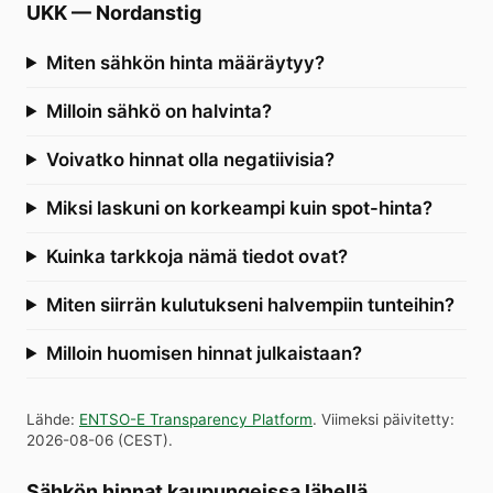
UKK
—
Nordanstig
Miten sähkön hinta määräytyy?
Milloin sähkö on halvinta?
Voivatko hinnat olla negatiivisia?
Miksi laskuni on korkeampi kuin spot-hinta?
Kuinka tarkkoja nämä tiedot ovat?
Miten siirrän kulutukseni halvempiin tunteihin?
Milloin huomisen hinnat julkaistaan?
Lähde
:
ENTSO-E Transparency Platform
.
Viimeksi päivitetty
:
2026-08-06
(
CEST
).
Sähkön hinnat kaupungeissa lähellä