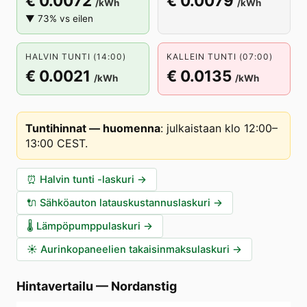
€ 0.0072
€ 0.0079
/kWh
/kWh
▼ 73% vs eilen
HALVIN TUNTI (14:00)
KALLEIN TUNTI (07:00)
€ 0.0021
€ 0.0135
/kWh
/kWh
Tuntihinnat — huomenna
:
julkaistaan klo 12:00–
13:00 CEST
.
⏰
Halvin tunti -laskuri
→
🔌
Sähköauton latauskustannuslaskuri
→
🌡️
Lämpöpumppulaskuri
→
☀️
Aurinkopaneelien takaisinmaksulaskuri
→
Hintavertailu
—
Nordanstig