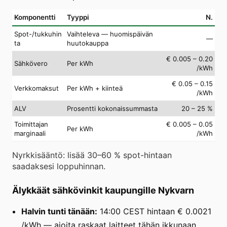
Komponentti
Tyyppi
N.
Spot-/tukkuhin
Vaihteleva — huomispäivän
—
ta
huutokauppa
€ 0.005 – 0.20
Sähkövero
Per kWh
/kWh
€ 0.05 – 0.15
Verkkomaksut
Per kWh + kiinteä
/kWh
ALV
Prosentti kokonaissummasta
20 – 25 %
Toimittajan
€ 0.005 – 0.05
Per kWh
marginaali
/kWh
Nyrkkisääntö: lisää 30–60 % spot-hintaan
saadaksesi loppuhinnan.
Älykkäät sähkövinkit kaupungille Nykvarn
Halvin tunti tänään:
14:00 CEST hintaan € 0.0021
/kWh — ajoita raskaat laitteet tähän ikkunaan.