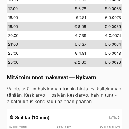
17
:00
€ 6.78
€ 0.0068
18
:00
€ 7.81
€ 0.0078
19
:00
€ 8.59
€ 0.0086
20
:00
€ 7.36
€ 0.0074
21
:00
€ 6.37
€ 0.0064
22
:00
€ 4.81
€ 0.0048
23
:00
€ 2.80
€ 0.0028
Mitä toiminnot maksavat
—
Nykvarn
Vaihteluväli = halvimman tunnin hinta vs. kalleimman
tänään. Keskiarvo = päivän keskiarvo. halvin tunti-
aikataulutus kohdistuu halpaan päähän.
🚿
Suihku (10 min)
6