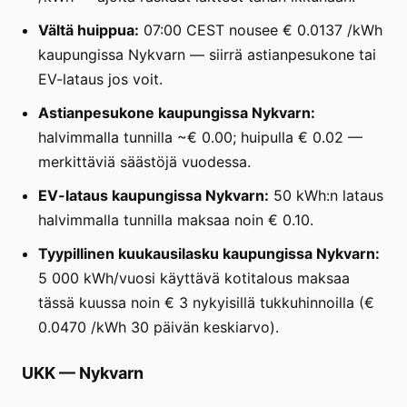
Vältä huippua:
07:00 CEST nousee € 0.0137 /kWh
kaupungissa Nykvarn — siirrä astianpesukone tai
EV-lataus jos voit.
Astianpesukone kaupungissa Nykvarn:
halvimmalla tunnilla ~€ 0.00; huipulla € 0.02 —
merkittäviä säästöjä vuodessa.
EV-lataus kaupungissa Nykvarn:
50 kWh:n lataus
halvimmalla tunnilla maksaa noin € 0.10.
Tyypillinen kuukausilasku kaupungissa Nykvarn:
5 000 kWh/vuosi käyttävä kotitalous maksaa
tässä kuussa noin € 3 nykyisillä tukkuhinnoilla (€
0.0470 /kWh 30 päivän keskiarvo).
UKK
—
Nykvarn