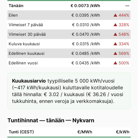
Tänään
€ 0.0073
/kWh
—
Eilen
€ 0.0395
/kWh
▲
444
%
Viimeiset 7 päivää
€ 0.0310
/kWh
▲
328
%
Viimeiset 30 päivää
€ 0.0470
/kWh
▲
548
%
Kuluva kuukausi
€ 0.0315
/kWh
▲
334
%
Edellinen kuukausi
€ 0.0485
/kWh
▲
569
%
Edellinen vuosi
€ 0.0435
/kWh
▲
500
%
Kuukausiarvio
tyypilliselle 5 000 kWh/vuosi
(~417 kWh/kuukausi) kuluttavalle kotitaloudelle
tällä hinnalla: € 3.02 / kuukausi (€ 36.26 / vuosi
tukkuhinta, ennen veroja ja verkkomaksuja).
Tuntihinnat — tänään
—
Nykvarn
Tunti (CEST)
€/MWh
€/kWh