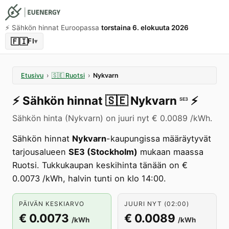
⚡️ Sähkön hinnat Euroopassa
torstaina 6. elokuuta 2026
🇫🇮
FI
▾
Etusivu
›
🇸🇪
Ruotsi
›
Nykvarn
⚡️
Sähkön hinnat
🇸🇪
Nykvarn
⚡️
SE3
Sähkön hinta (Nykvarn) on juuri nyt € 0.0089 /kWh.
Sähkön hinnat
Nykvarn
-kaupungissa määräytyvät
tarjousalueen
SE3 (Stockholm)
mukaan maassa
Ruotsi. Tukkukaupan keskihinta tänään on €
0.0073 /kWh, halvin tunti on klo 14:00.
PÄIVÄN KESKIARVO
JUURI NYT (02:00)
€ 0.0073
€ 0.0089
/kWh
/kWh