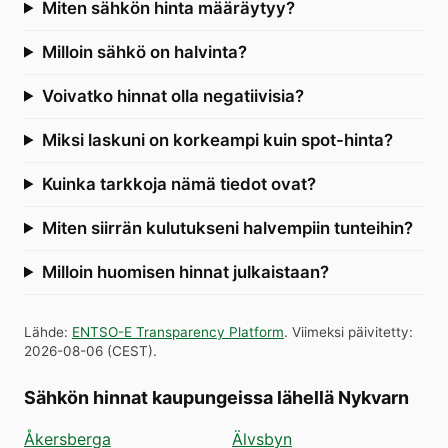
Miten sähkön hinta määräytyy?
Milloin sähkö on halvinta?
Voivatko hinnat olla negatiivisia?
Miksi laskuni on korkeampi kuin spot-hinta?
Kuinka tarkkoja nämä tiedot ovat?
Miten siirrän kulutukseni halvempiin tunteihin?
Milloin huomisen hinnat julkaistaan?
Lähde
:
ENTSO-E Transparency Platform
.
Viimeksi päivitetty
:
2026-08-06
(
CEST
).
Sähkön hinnat kaupungeissa lähellä Nykvarn
Åkersberga
Älvsbyn