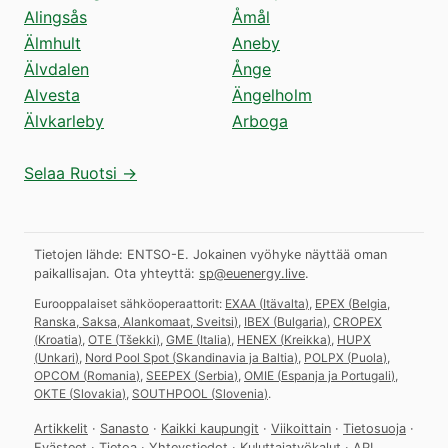
Alingsås
Åmål
Älmhult
Aneby
Älvdalen
Ånge
Alvesta
Ängelholm
Älvkarleby
Arboga
Selaa Ruotsi →
Tietojen lähde: ENTSO-E. Jokainen vyöhyke näyttää oman
paikallisajan.
Ota yhteyttä:
sp@euenergy.live
.
Eurooppalaiset sähköoperaattorit:
EXAA
(
Itävalta
)
,
EPEX
(
Belgia,
Ranska, Saksa, Alankomaat, Sveitsi
)
,
IBEX
(
Bulgaria
)
,
CROPEX
(
Kroatia
)
,
OTE
(
Tšekki
)
,
GME
(
Italia
)
,
HENEX
(
Kreikka
)
,
HUPX
(
Unkari
)
,
Nord Pool Spot
(
Skandinavia ja Baltia
)
,
POLPX
(
Puola
)
,
OPCOM
(
Romania
)
,
SEEPEX
(
Serbia
)
,
OMIE
(
Espanja ja Portugali
)
,
OKTE
(
Slovakia
)
,
SOUTHPOOL
(
Slovenia
)
.
Artikkelit
·
Sanasto
·
Kaikki kaupungit
·
Viikoittain
·
Tietosuoja
·
Evästeet
·
Tietoa
·
Yhteystiedot
·
Kuluttajatyökalut
·
API