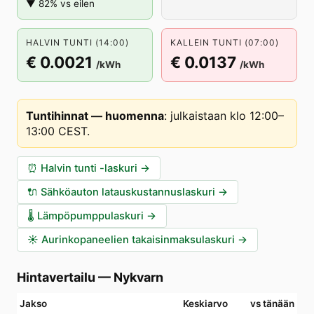
▼ 82% vs eilen
HALVIN TUNTI (14:00)
KALLEIN TUNTI (07:00)
€ 0.0021
€ 0.0137
/kWh
/kWh
Tuntihinnat — huomenna
:
julkaistaan klo 12:00–
13:00 CEST
.
⏰
Halvin tunti -laskuri
→
🔌
Sähköauton latauskustannuslaskuri
→
🌡️
Lämpöpumppulaskuri
→
☀️
Aurinkopaneelien takaisinmaksulaskuri
→
Hintavertailu
—
Nykvarn
Jakso
Keskiarvo
vs tänään