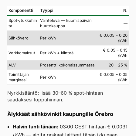
Komponentti
Tyyppi
N.
Spot-/tukkuhin
Vaihteleva — huomispäivän
—
ta
huutokauppa
€ 0.005 – 0.20
Sähkövero
Per kWh
/kWh
€ 0.05 – 0.15
Verkkomaksut
Per kWh + kiinteä
/kWh
ALV
Prosentti kokonaissummasta
20 – 25 %
Toimittajan
€ 0.005 – 0.05
Per kWh
marginaali
/kWh
Nyrkkisääntö: lisää 30–60 % spot-hintaan
saadaksesi loppuhinnan.
Älykkäät sähkövinkit kaupungille Örebro
Halvin tunti tänään:
03:00 CEST hintaan € 0.0031
/kWh — ajoita raskaat laitteet tähän ikkunaan.