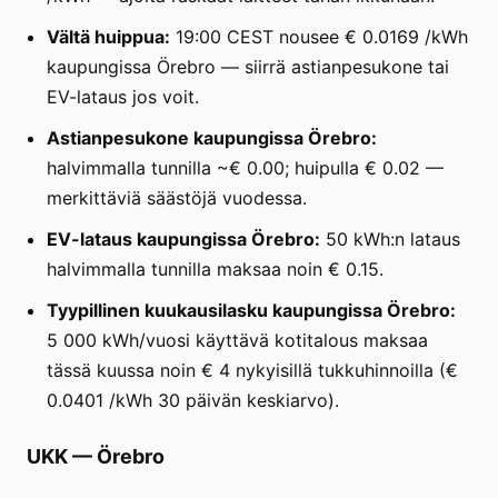
Vältä huippua:
19:00 CEST nousee € 0.0169 /kWh
kaupungissa Örebro — siirrä astianpesukone tai
EV-lataus jos voit.
Astianpesukone kaupungissa Örebro:
halvimmalla tunnilla ~€ 0.00; huipulla € 0.02 —
merkittäviä säästöjä vuodessa.
EV-lataus kaupungissa Örebro:
50 kWh:n lataus
halvimmalla tunnilla maksaa noin € 0.15.
Tyypillinen kuukausilasku kaupungissa Örebro:
5 000 kWh/vuosi käyttävä kotitalous maksaa
tässä kuussa noin € 4 nykyisillä tukkuhinnoilla (€
0.0401 /kWh 30 päivän keskiarvo).
UKK
—
Örebro