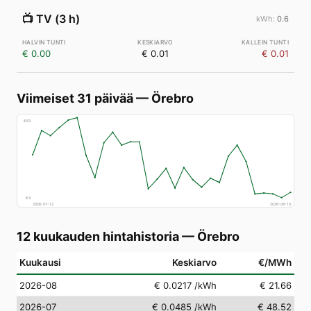
📺
TV (3 h)
0.6
€ 0.00
€ 0.01
€ 0.01
Viimeiset 31 päivää
—
Örebro
€
83
€
4
2026-07-12
2026-08-10
12 kuukauden hintahistoria
—
Örebro
Kuukausi
Keskiarvo
€/MWh
2026-08
€ 0.0217
/kWh
€ 21.66
2026-07
€ 0.0485
/kWh
€ 48.52