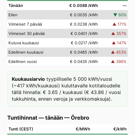
Tänään
€ 0.0088
/kWh
—
Eilen
€ 0.0035
/kWh
▼
60
%
Viimeiset 7 päivää
€ 0.0238
/kWh
▲
171
%
Viimeiset 30 päivää
€ 0.0401
/kWh
▲
357
%
Kuluva kuukausi
€ 0.0217
/kWh
▲
147
%
Edellinen kuukausi
€ 0.0485
/kWh
▲
453
%
Edellinen vuosi
€ 0.0435
/kWh
▲
396
%
Kuukausiarvio
tyypilliselle 5 000 kWh/vuosi
(~417 kWh/kuukausi) kuluttavalle kotitaloudelle
tällä hinnalla: € 3.65 / kuukausi (€ 43.86 / vuosi
tukkuhinta, ennen veroja ja verkkomaksuja).
Tuntihinnat — tänään
—
Örebro
Tunti (CEST)
€/MWh
€/kWh