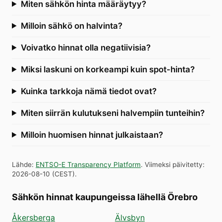
Miten sähkön hinta määräytyy?
Milloin sähkö on halvinta?
Voivatko hinnat olla negatiivisia?
Miksi laskuni on korkeampi kuin spot-hinta?
Kuinka tarkkoja nämä tiedot ovat?
Miten siirrän kulutukseni halvempiin tunteihin?
Milloin huomisen hinnat julkaistaan?
Lähde
:
ENTSO-E Transparency Platform
.
Viimeksi päivitetty
:
2026-08-10
(
CEST
).
Sähkön hinnat kaupungeissa lähellä Örebro
Åkersberga
Älvsbyn