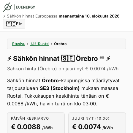
⚡️ Sähkön hinnat Euroopassa
maanantaina 10. elokuuta 2026
🇫🇮
FI
▾
Etusivu
›
🇸🇪
Ruotsi
›
Örebro
⚡️
Sähkön hinnat
🇸🇪
Örebro
⚡️
SE3
Sähkön hinta (Örebro) on juuri nyt € 0.0074 /kWh.
Sähkön hinnat
Örebro
-kaupungissa määräytyvät
tarjousalueen
SE3 (Stockholm)
mukaan maassa
Ruotsi. Tukkukaupan keskihinta tänään on €
0.0088 /kWh, halvin tunti on klo 03:00.
PÄIVÄN KESKIARVO
JUURI NYT (10:00)
€ 0.0088
€ 0.0074
/kWh
/kWh