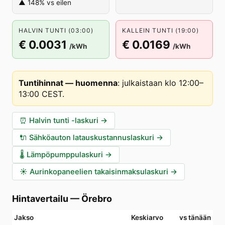
▲ 148% vs eilen
HALVIN TUNTI (03:00)
KALLEIN TUNTI (19:00)
€ 0.0031
€ 0.0169
/kWh
/kWh
Tuntihinnat — huomenna
:
julkaistaan klo 12:00–
13:00 CEST
.
⏰
Halvin tunti -laskuri
→
🔌
Sähköauton latauskustannuslaskuri
→
🌡️
Lämpöpumppulaskuri
→
☀️
Aurinkopaneelien takaisinmaksulaskuri
→
Hintavertailu
—
Örebro
Jakso
Keskiarvo
vs tänään