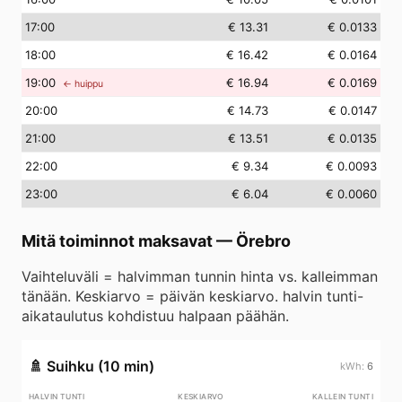
17
:00
€ 13.31
€ 0.0133
18
:00
€ 16.42
€ 0.0164
19
:00
€ 16.94
€ 0.0169
← huippu
20
:00
€ 14.73
€ 0.0147
21
:00
€ 13.51
€ 0.0135
22
:00
€ 9.34
€ 0.0093
23
:00
€ 6.04
€ 0.0060
Mitä toiminnot maksavat
—
Örebro
Vaihteluväli = halvimman tunnin hinta vs. kalleimman
tänään. Keskiarvo = päivän keskiarvo. halvin tunti-
aikataulutus kohdistuu halpaan päähän.
🚿
Suihku (10 min)
6