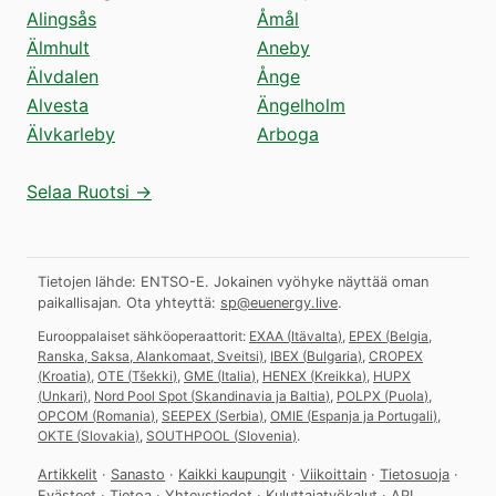
Alingsås
Åmål
Älmhult
Aneby
Älvdalen
Ånge
Alvesta
Ängelholm
Älvkarleby
Arboga
Selaa Ruotsi →
Tietojen lähde: ENTSO-E. Jokainen vyöhyke näyttää oman
paikallisajan.
Ota yhteyttä:
sp@euenergy.live
.
Eurooppalaiset sähköoperaattorit:
EXAA
(
Itävalta
)
,
EPEX
(
Belgia,
Ranska, Saksa, Alankomaat, Sveitsi
)
,
IBEX
(
Bulgaria
)
,
CROPEX
(
Kroatia
)
,
OTE
(
Tšekki
)
,
GME
(
Italia
)
,
HENEX
(
Kreikka
)
,
HUPX
(
Unkari
)
,
Nord Pool Spot
(
Skandinavia ja Baltia
)
,
POLPX
(
Puola
)
,
OPCOM
(
Romania
)
,
SEEPEX
(
Serbia
)
,
OMIE
(
Espanja ja Portugali
)
,
OKTE
(
Slovakia
)
,
SOUTHPOOL
(
Slovenia
)
.
Artikkelit
·
Sanasto
·
Kaikki kaupungit
·
Viikoittain
·
Tietosuoja
·
Evästeet
·
Tietoa
·
Yhteystiedot
·
Kuluttajatyökalut
·
API