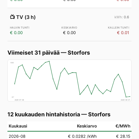
📺
TV (3 h)
0.6
€ 0.00
€ 0.00
€ 0.01
Viimeiset 31 päivää
—
Storfors
€
83
€
7
2026-07-08
2026-08-07
12 kuukauden hintahistoria
—
Storfors
Kuukausi
Keskiarvo
€/MWh
2026-08
€ 0.0282
/kWh
€ 28.15