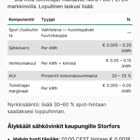
markkinoilla. Lopullinen laskusi lisää:
Komponentti
Tyyppi
N.
Spot-/tukkuhin
Vaihteleva — huomispäivän
—
ta
huutokauppa
€ 0.005 – 0.20
Sähkövero
Per kWh
/kWh
€ 0.05 – 0.15
Verkkomaksut
Per kWh + kiinteä
/kWh
ALV
Prosentti kokonaissummasta
20 – 25 %
Toimittajan
€ 0.005 – 0.05
Per kWh
marginaali
/kWh
Nyrkkisääntö: lisää 30–60 % spot-hintaan
saadaksesi loppuhinnan.
Älykkäät sähkövinkit kaupungille Storfors
Halvin tunti tänään:
01:00 CEST hintaan € 0.0018