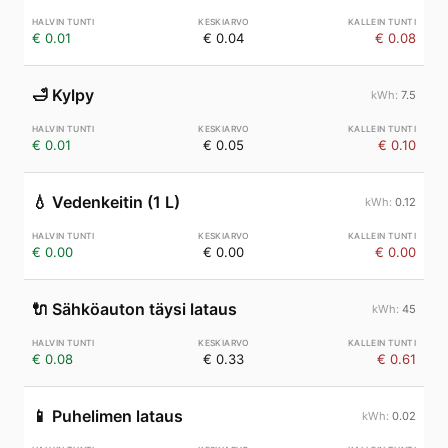
€ 0.01
€ 0.04
€ 0.08
🛁
Kylpy
7.5
€ 0.01
€ 0.05
€ 0.10
💧
Vedenkeitin (1 L)
0.12
€ 0.00
€ 0.00
€ 0.00
🔌
Sähköauton täysi lataus
45
€ 0.08
€ 0.33
€ 0.61
📱
Puhelimen lataus
0.02