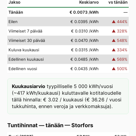
Jakso
Keskiarvo
vs tänään
Tänään
€ 0.0073
/kWh
—
Eilen
€ 0.0395
/kWh
▲
444
%
Viimeiset 7 päivää
€ 0.0310
/kWh
▲
328
%
Viimeiset 30 päivää
€ 0.0470
/kWh
▲
548
%
Kuluva kuukausi
€ 0.0315
/kWh
▲
334
%
Edellinen kuukausi
€ 0.0485
/kWh
▲
569
%
Edellinen vuosi
€ 0.0435
/kWh
▲
500
%
Kuukausiarvio
tyypilliselle 5 000 kWh/vuosi
(~417 kWh/kuukausi) kuluttavalle kotitaloudelle
tällä hinnalla: € 3.02 / kuukausi (€ 36.26 / vuosi
tukkuhinta, ennen veroja ja verkkomaksuja).
Tuntihinnat — tänään
—
Storfors