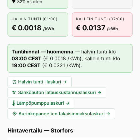
▼ 82% vs eilen
HALVIN TUNTI (01:00)
KALLEIN TUNTI (07:00)
€ 0.0018
€ 0.0137
/kWh
/kWh
Tuntihinnat — huomenna
—
halvin tunti klo
03
:00
CEST
(
€ 0.0018
/kWh),
kallein tunti klo
19
:00
CEST
(
€ 0.0321
/kWh).
⏰
Halvin tunti -laskuri
→
🔌
Sähköauton latauskustannuslaskuri
→
🌡️
Lämpöpumppulaskuri
→
☀️
Aurinkopaneelien takaisinmaksulaskuri
→
Hintavertailu
—
Storfors