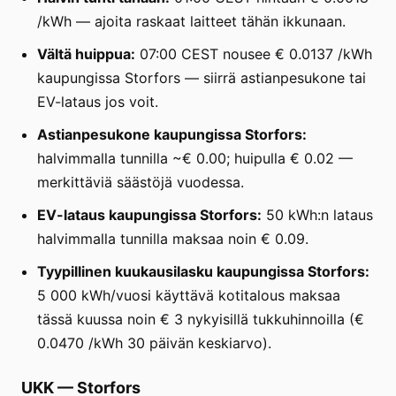
/kWh — ajoita raskaat laitteet tähän ikkunaan.
Vältä huippua:
07:00 CEST nousee € 0.0137 /kWh
kaupungissa Storfors — siirrä astianpesukone tai
EV-lataus jos voit.
Astianpesukone kaupungissa Storfors:
halvimmalla tunnilla ~€ 0.00; huipulla € 0.02 —
merkittäviä säästöjä vuodessa.
EV-lataus kaupungissa Storfors:
50 kWh:n lataus
halvimmalla tunnilla maksaa noin € 0.09.
Tyypillinen kuukausilasku kaupungissa Storfors:
5 000 kWh/vuosi käyttävä kotitalous maksaa
tässä kuussa noin € 3 nykyisillä tukkuhinnoilla (€
0.0470 /kWh 30 päivän keskiarvo).
UKK
—
Storfors