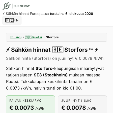
⚡️ Sähkön hinnat Euroopassa
torstaina 6. elokuuta 2026
🇫🇮
FI
▾
Etusivu
›
🇸🇪
Ruotsi
›
Storfors
⚡️
Sähkön hinnat
🇸🇪
Storfors
⚡️
SE3
Sähkön hinta (Storfors) on juuri nyt € 0.0078 /kWh.
Sähkön hinnat
Storfors
-kaupungissa määräytyvät
tarjousalueen
SE3 (Stockholm)
mukaan maassa
Ruotsi. Tukkukaupan keskihinta tänään on €
0.0073 /kWh, halvin tunti on klo 01:00.
PÄIVÄN KESKIARVO
JUURI NYT (18:00)
€ 0.0073
€ 0.0078
/kWh
/kWh