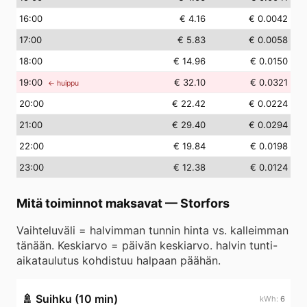
16
:00
€ 4.16
€ 0.0042
17
:00
€ 5.83
€ 0.0058
18
:00
€ 14.96
€ 0.0150
19
:00
€ 32.10
€ 0.0321
← huippu
20
:00
€ 22.42
€ 0.0224
21
:00
€ 29.40
€ 0.0294
22
:00
€ 19.84
€ 0.0198
23
:00
€ 12.38
€ 0.0124
Mitä toiminnot maksavat
—
Storfors
Vaihteluväli = halvimman tunnin hinta vs. kalleimman
tänään. Keskiarvo = päivän keskiarvo. halvin tunti-
aikataulutus kohdistuu halpaan päähän.
🚿
Suihku (10 min)
6