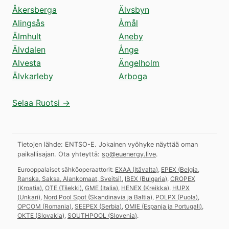
Åkersberga
Älvsbyn
Alingsås
Åmål
Älmhult
Aneby
Älvdalen
Ånge
Alvesta
Ängelholm
Älvkarleby
Arboga
Selaa Ruotsi →
Tietojen lähde: ENTSO-E. Jokainen vyöhyke näyttää oman
paikallisajan.
Ota yhteyttä:
sp@euenergy.live
.
Eurooppalaiset sähköoperaattorit:
EXAA
(
Itävalta
)
,
EPEX
(
Belgia,
Ranska, Saksa, Alankomaat, Sveitsi
)
,
IBEX
(
Bulgaria
)
,
CROPEX
(
Kroatia
)
,
OTE
(
Tšekki
)
,
GME
(
Italia
)
,
HENEX
(
Kreikka
)
,
HUPX
(
Unkari
)
,
Nord Pool Spot
(
Skandinavia ja Baltia
)
,
POLPX
(
Puola
)
,
OPCOM
(
Romania
)
,
SEEPEX
(
Serbia
)
,
OMIE
(
Espanja ja Portugali
)
,
OKTE
(
Slovakia
)
,
SOUTHPOOL
(
Slovenia
)
.