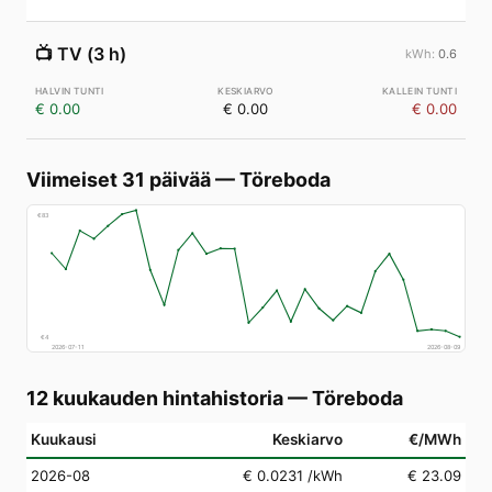
📺
TV (3 h)
0.6
€ 0.00
€ 0.00
€ 0.00
Viimeiset 31 päivää
—
Töreboda
€
83
€
4
2026-07-11
2026-08-09
12 kuukauden hintahistoria
—
Töreboda
Kuukausi
Keskiarvo
€/MWh
2026-08
€ 0.0231
/kWh
€ 23.09