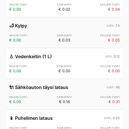
€ 0.00
€ 0.02
€ 0.04
🛁
Kylpy
7.5
€ 0.00
€ 0.03
€ 0.05
💧
Vedenkeitin (1 L)
0.12
€ 0.00
€ 0.00
€ 0.00
🔌
Sähköauton täysi lataus
45
€ 0.00
€ 0.16
€ 0.31
📱
Puhelimen lataus
0.02