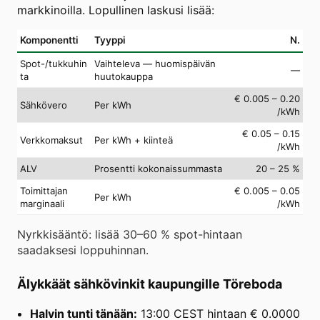
markkinoilla. Lopullinen laskusi lisää:
Komponentti
Tyyppi
N.
Spot-/tukkuhin
Vaihteleva — huomispäivän
—
ta
huutokauppa
€ 0.005 – 0.20
Sähkövero
Per kWh
/kWh
€ 0.05 – 0.15
Verkkomaksut
Per kWh + kiinteä
/kWh
ALV
Prosentti kokonaissummasta
20 – 25 %
Toimittajan
€ 0.005 – 0.05
Per kWh
marginaali
/kWh
Nyrkkisääntö: lisää 30–60 % spot-hintaan
saadaksesi loppuhinnan.
Älykkäät sähkövinkit kaupungille Töreboda
Halvin tunti tänään:
13:00 CEST hintaan € 0.0000