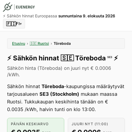
⚡️ Sähkön hinnat Euroopassa
sunnuntaina 9. elokuuta 2026
🇫🇮
FI
▾
Etusivu
›
🇸🇪
Ruotsi
›
Töreboda
⚡️
Sähkön hinnat
🇸🇪
Töreboda
⚡️
SE3
Sähkön hinta (Töreboda) on juuri nyt € 0.0006
/kWh.
Sähkön hinnat
Töreboda
-kaupungissa määräytyvät
tarjousalueen
SE3 (Stockholm)
mukaan maassa
Ruotsi. Tukkukaupan keskihinta tänään on €
0.0035 /kWh, halvin tunti on klo 13:00.
PÄIVÄN KESKIARVO
JUURI NYT (11:00)