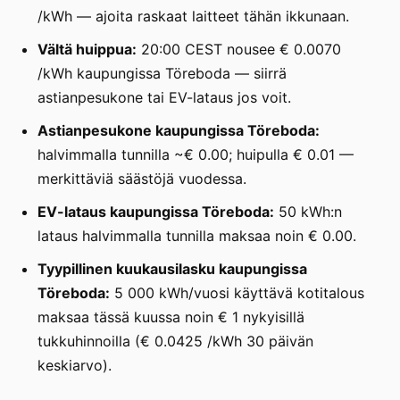
/kWh — ajoita raskaat laitteet tähän ikkunaan.
Vältä huippua:
20:00 CEST nousee € 0.0070
/kWh kaupungissa Töreboda — siirrä
astianpesukone tai EV-lataus jos voit.
Astianpesukone kaupungissa Töreboda:
halvimmalla tunnilla ~€ 0.00; huipulla € 0.01 —
merkittäviä säästöjä vuodessa.
EV-lataus kaupungissa Töreboda:
50 kWh:n
lataus halvimmalla tunnilla maksaa noin € 0.00.
Tyypillinen kuukausilasku kaupungissa
Töreboda:
5 000 kWh/vuosi käyttävä kotitalous
maksaa tässä kuussa noin € 1 nykyisillä
tukkuhinnoilla (€ 0.0425 /kWh 30 päivän
keskiarvo).