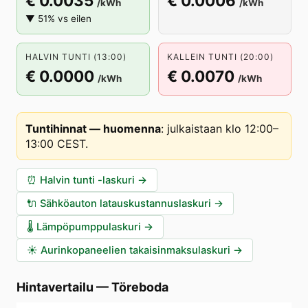
€ 0.0035
€ 0.0006
/kWh
/kWh
▼ 51% vs eilen
HALVIN TUNTI (13:00)
KALLEIN TUNTI (20:00)
€ 0.0000
€ 0.0070
/kWh
/kWh
Tuntihinnat — huomenna
:
julkaistaan klo 12:00–
13:00 CEST
.
⏰
Halvin tunti -laskuri
→
🔌
Sähköauton latauskustannuslaskuri
→
🌡️
Lämpöpumppulaskuri
→
☀️
Aurinkopaneelien takaisinmaksulaskuri
→
Hintavertailu
—
Töreboda