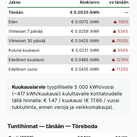
Jakso
Keskiarvo
vs tänään
Tänään
€ 0.0035
/kWh
—
Eilen
€ 0.0072
/kWh
▲
105
%
Viimeiset 7 päivää
€ 0.0259
/kWh
▲
634
%
Viimeiset 30 päivää
€ 0.0425
/kWh
▲
1103
%
Kuluva kuukausi
€ 0.0231
/kWh
▲
554
%
Edellinen kuukausi
€ 0.0485
/kWh
▲
1274
%
Edellinen vuosi
€ 0.0435
/kWh
▲
1133
%
Kuukausiarvio
tyypilliselle 5 000 kWh/vuosi
(~417 kWh/kuukausi) kuluttavalle kotitaloudelle
tällä hinnalla: € 1.47 / kuukausi (€ 17.66 / vuosi
tukkuhinta, ennen veroja ja verkkomaksuja).
Tuntihinnat — tänään
—
Töreboda