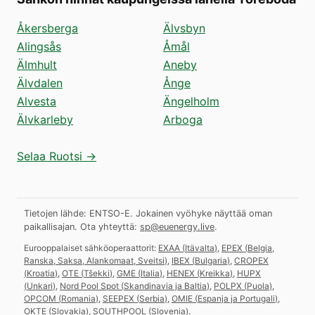
Åkersberga
Älvsbyn
Alingsås
Åmål
Älmhult
Aneby
Älvdalen
Ånge
Alvesta
Ängelholm
Älvkarleby
Arboga
Selaa Ruotsi →
Tietojen lähde: ENTSO-E. Jokainen vyöhyke näyttää oman
paikallisajan.
Ota yhteyttä:
sp@euenergy.live
.
Eurooppalaiset sähköoperaattorit:
EXAA
(
Itävalta
)
,
EPEX
(
Belgia,
Ranska, Saksa, Alankomaat, Sveitsi
)
,
IBEX
(
Bulgaria
)
,
CROPEX
(
Kroatia
)
,
OTE
(
Tšekki
)
,
GME
(
Italia
)
,
HENEX
(
Kreikka
)
,
HUPX
(
Unkari
)
,
Nord Pool Spot
(
Skandinavia ja Baltia
)
,
POLPX
(
Puola
)
,
OPCOM
(
Romania
)
,
SEEPEX
(
Serbia
)
,
OMIE
(
Espanja ja Portugali
)
,
OKTE
(
Slovakia
)
,
SOUTHPOOL
(
Slovenia
)
.