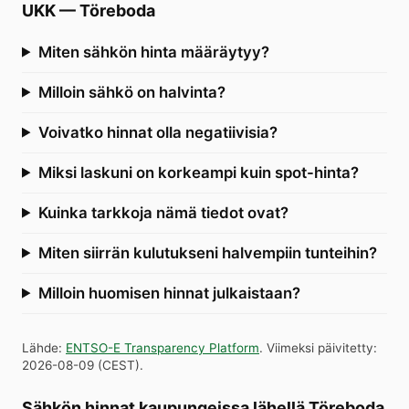
UKK
—
Töreboda
Miten sähkön hinta määräytyy?
Milloin sähkö on halvinta?
Voivatko hinnat olla negatiivisia?
Miksi laskuni on korkeampi kuin spot-hinta?
Kuinka tarkkoja nämä tiedot ovat?
Miten siirrän kulutukseni halvempiin tunteihin?
Milloin huomisen hinnat julkaistaan?
Lähde
:
ENTSO-E Transparency Platform
.
Viimeksi päivitetty
:
2026-08-09
(
CEST
).
Sähkön hinnat kaupungeissa lähellä Töreboda