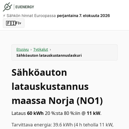
⚡️ Sähkön hinnat Euroopassa
perjantaina 7. elokuuta 2026
🇫🇮
FI
▾
Etusivu
›
Työkalut
›
Sähköauton latauskustannuslaskuri
Sähköauton
latauskustannus
maassa Norja (NO1)
Lataus
60
kWh
20 %:sta 80 %:iin
@
11
kW
.
Tarvittava energia: 39.6 kWh (4 h teholla 11 kW,