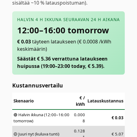
sisältää ~10 % latauspoistuman).
HALVIN 4 H IKKUNA SEURAAVAN 24 H AIKANA
12:00–16:00 tomorrow
€
0.03
täyteen lataukseen
(€ 0.0008 /kWh
keskimäärin)
Säästät € 5.36 verrattuna lataukseen
huipussa (19:00–23:00 today, € 5.39).
Kustannusvertailu
€ /
Skenaario
Latauskustannus
kWh
🟢 Halvin ikkuna (12:00–16:00
0.000
€
0.03
tomorrow)
8
0.128
🟡 Juuri nyt (kuluva tunti)
€
5.07