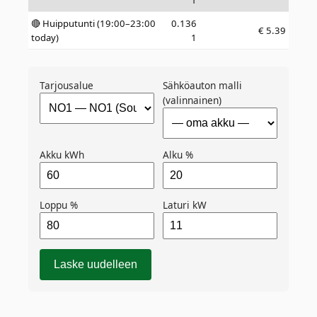
1
🔴 Huipputunti (19:00–23:00
0.136
€
5.39
today)
1
Tarjousalue
Sähköauton malli
(valinnainen)
Akku kWh
Alku %
Loppu %
Laturi kW
Laske uudelleen