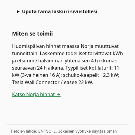
Upota tämä laskuri sivustollesi
Miten se toimii
Huomispäivän hinnat maassa Norja muuttuvat
tunneittain. Laskemme todelliset tarvittavat kWh
ja etsimme halvimman yhtenäisen 4 h ikkunan
seuraavan 24 h aikana. Tyypilliset kotilaturit: 11
kW (3-vaiheinen 16 A); schuko-kaapelit ~2,3 kW;
Tesla Wall Connector / easee 22 kW.
Katso Norja hinnat →
Tietojen lähde: ENTSO-E. Jokainen vyöhyke näyttää oman