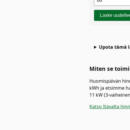
Laske uudelle
Upota tämä la
Miten se toimi
Huomispäivän hinn
kWh ja etsimme hal
11 kW (3-vaiheinen
Katso Itävalta hin