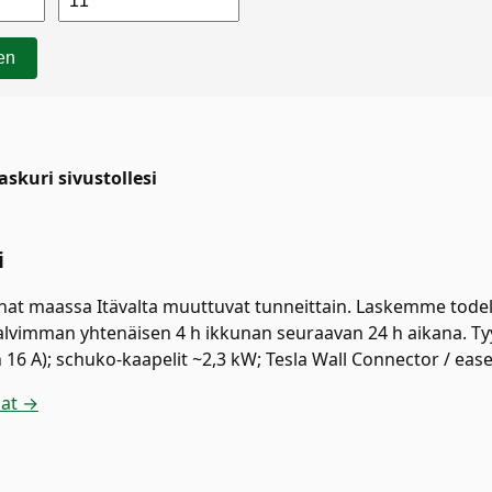
en
skuri sivustollesi
i
at maassa Itävalta muuttuvat tunneittain. Laskemme todelli
vimman yhtenäisen 4 h ikkunan seuraavan 24 h aikana. Tyypi
 16 A); schuko-kaapelit ~2,3 kW; Tesla Wall Connector / eas
nat →