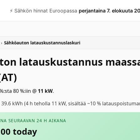
⚡️ Sähkön hinnat Euroopassa
perjantaina 7. elokuuta 2
›
Sähköauton latauskustannuslaskuri
ton latauskustannus maass
(AT)
%:sta 80 %:iin
@
11
kW
.
: 39.6 kWh (4 h teholla 11 kW, sisältää ~10 % latauspoistuma
UNA SEURAAVAN 24 H AIKANA
:00 today