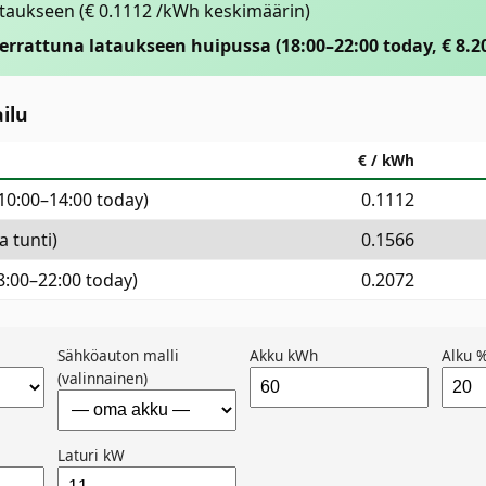
ataukseen
(€ 0.1112 /kWh keskimäärin)
verrattuna lataukseen huipussa (18:00–22:00 today, € 8.20
ilu
€ / kWh
(10:00–14:00 today)
0.1112
a tunti)
0.1566
8:00–22:00 today)
0.2072
Sähköauton malli
Akku kWh
Alku 
(valinnainen)
Laturi kW