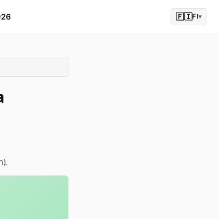
026
🇫🇮
FI
▾
a
n).