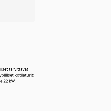
set tarvittavat
lliset kotilaturit:
ee 22 kW.