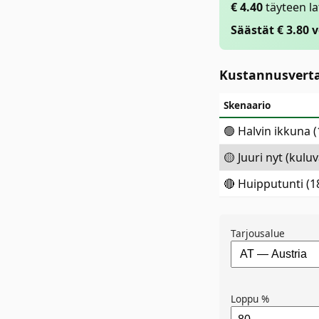
€
4.40
täyteen l
Säästät € 3.80 
Kustannusverta
Skenaario
🟢 Halvin ikkuna 
🟡 Juuri nyt (kuluv
🔴 Huipputunti (1
Tarjousalue
Loppu %