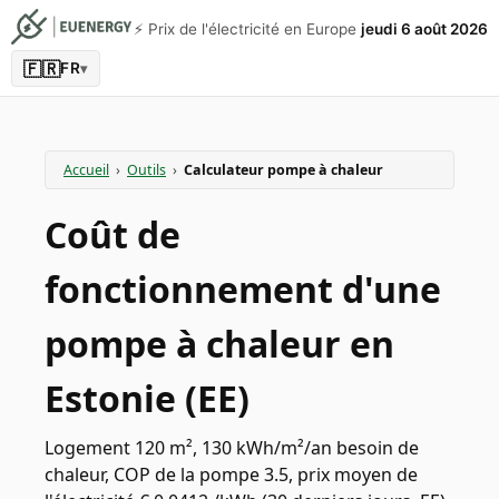
⚡️ Prix de l'électricité en Europe
jeudi 6 août 2026
🇫🇷
FR
▾
Accueil
›
Outils
›
Calculateur pompe à chaleur
Coût de
fonctionnement d'une
pompe à chaleur en
Estonie (EE)
Logement 120 m², 130 kWh/m²/an besoin de
chaleur, COP de la pompe 3.5, prix moyen de