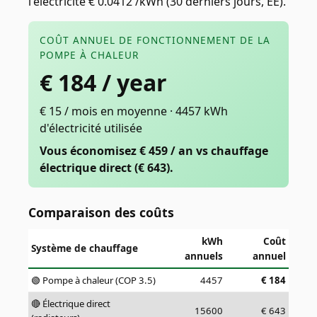
l'électricité € 0.0412 /kWh (30 derniers jours, EE).
COÛT ANNUEL DE FONCTIONNEMENT DE LA
POMPE À CHALEUR
€
184
/ year
€ 15 / mois en moyenne · 4457 kWh
d'électricité utilisée
Vous économisez € 459 / an vs chauffage
électrique direct (€ 643).
Comparaison des coûts
kWh
Coût
Système de chauffage
annuels
annuel
🟢 Pompe à chaleur (COP 3.5)
4457
€
184
🔴 Électrique direct
15600
€
643