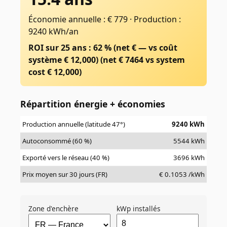
Économie annuelle : € 779
·
Production :
9240 kWh/an
ROI sur 25 ans : 62 % (net € — vs coût
système € 12,000)
(net €
7464
vs system
cost €
12,000
)
Répartition énergie + économies
Production annuelle (latitude 47°)
9240
kWh
Autoconsommé (60 %)
5544
kWh
Exporté vers le réseau (40 %)
3696
kWh
Prix moyen sur 30 jours (FR)
€
0.1053
/kWh
Zone d'enchère
kWp installés