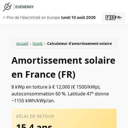
🇫🇷
⚡️ Prix de l'électricité en Europe
lundi 10 août 2026
FR
▾
Accueil
›
Outils
›
Calculateur d'amortissement solaire
Amortissement solaire
en France (FR)
8 kWp en toiture à € 12,000 (€ 1500/kWp),
autoconsommation 60 %. Latitude 47° donne
~1155 kWh/kWp/an.
DÉLAI DE RETOUR
15.4 ans