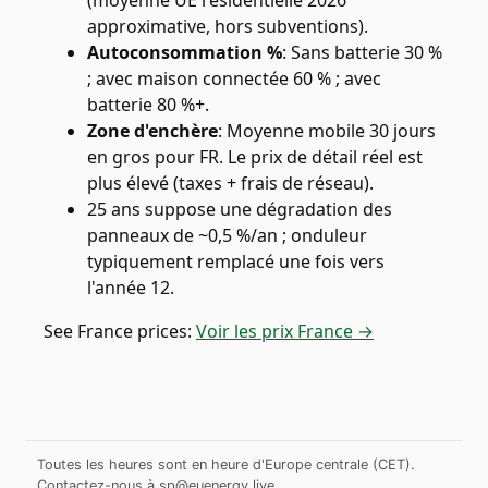
(moyenne UE résidentielle 2026
approximative, hors subventions).
Autoconsommation %
:
Sans batterie 30 %
; avec maison connectée 60 % ; avec
batterie 80 %+.
Zone d'enchère
:
Moyenne mobile 30 jours
en gros pour FR. Le prix de détail réel est
plus élevé (taxes + frais de réseau).
25 ans suppose une dégradation des
panneaux de ~0,5 %/an ; onduleur
typiquement remplacé une fois vers
l'année 12.
See
France
prices:
Voir les prix France →
Toutes les heures sont en heure d'Europe centrale (CET).
Contactez-nous à
sp@euenergy.live
.