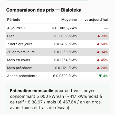
Comparaison des prix
—
Białołeka
Période
Moyenne
vs aujourd'hui
Aujourd'hui
€ 0.0935
/kWh
—
Hier
€ 0.1109
/kWh
▲
19
%
7 derniers jours
€ 0.1402
/kWh
▲
50
%
30 derniers jours
€ 0.1250
/kWh
▲
34
%
Mois en cours
€ 0.1354
/kWh
▲
45
%
Mois précédent
€ 0.1121
/kWh
▲
20
%
Année précédente
€ 0.0899
/kWh
▼
4
%
Estimation mensuelle
pour un foyer moyen
consommant 5 000 kWh/an (~417 kWh/mois) à
ce tarif : € 38.97 / mois (€ 467.64 / an en gros,
avant taxes et frais de réseau).