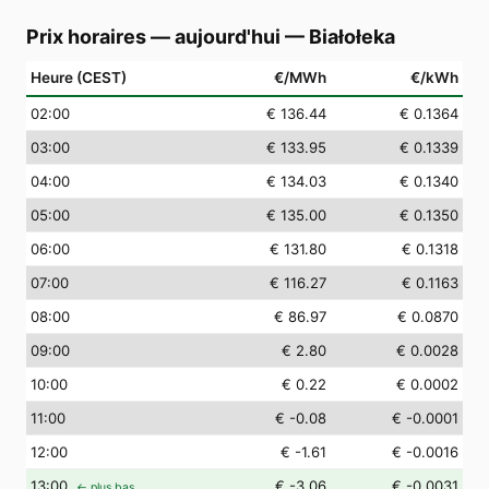
Prix horaires — aujourd'hui
—
Białołeka
Heure (CEST)
€/MWh
€/kWh
02
:00
€ 136.44
€ 0.1364
03
:00
€ 133.95
€ 0.1339
04
:00
€ 134.03
€ 0.1340
05
:00
€ 135.00
€ 0.1350
06
:00
€ 131.80
€ 0.1318
07
:00
€ 116.27
€ 0.1163
08
:00
€ 86.97
€ 0.0870
09
:00
€ 2.80
€ 0.0028
10
:00
€ 0.22
€ 0.0002
11
:00
€ -0.08
€ -0.0001
12
:00
€ -1.61
€ -0.0016
13
:00
€ -3.06
€ -0.0031
← plus bas