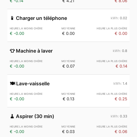
€ -0.14
€ 4.21
€ 8.06
📱
Charger un téléphone
0.02
€ -0.00
€ 0.00
€ 0.00
👕
Machine à laver
0.8
€ -0.00
€ 0.07
€ 0.14
🍽️
Lave-vaisselle
1.4
€ -0.00
€ 0.13
€ 0.25
🧹
Aspirer (30 min)
0.33
€ -0.00
€ 0.03
€ 0.06