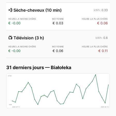
💨
Sèche-cheveux (10 min)
0.33
€ -0.00
€ 0.03
€ 0.06
📺
Télévision (3 h)
0.6
€ -0.00
€ 0.06
€ 0.11
31 derniers jours
—
Białołeka
€
183
€
89
2026-07-11
2026-08-10