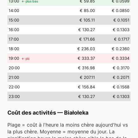
13
:00
€ 59.85
€ 0.0599
← plus bas
14
:00
€ 85.00
€ 0.0850
15
:00
€ 105.11
€ 0.1051
16
:00
€ 130.27
€ 0.1303
17
:00
€ 171.66
€ 0.1717
18
:00
€ 236.03
€ 0.2360
19
:00
€ 333.37
€ 0.3334
← pic
20
:00
€ 316.98
€ 0.3170
21
:00
€ 207.11
€ 0.2071
22
:00
€ 156.84
€ 0.1568
23
:00
€ 130.27
€ 0.1303
Coût des activités
—
Białołeka
Plage = coût à l'heure la moins chère aujourd'hui vs
la plus chère. Moyenne = moyenne du jour. La