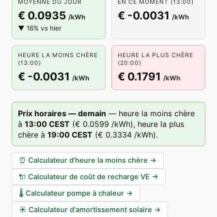
MOYENNE DU JOUR
EN CE MOMENT (13:00)
€ 0.0935
€ -0.0031
/kWh
/kWh
▼ 16% vs hier
HEURE LA MOINS CHÈRE
HEURE LA PLUS CHÈRE
(13:00)
(20:00)
€ -0.0031
€ 0.1791
/kWh
/kWh
Prix horaires — demain
—
heure la moins chère
à
13
:00
CEST
(
€ 0.0599
/kWh),
heure la plus
chère à
19
:00
CEST
(
€ 0.3334
/kWh).
⏰
Calculateur d'heure la moins chère
→
🔌
Calculateur de coût de recharge VE
→
🌡️
Calculateur pompe à chaleur
→
☀️
Calculateur d'amortissement solaire
→