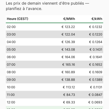
Les prix de demain viennent d'être publiés —
planifiez à l'avance.
Heure (CEST)
€/MWh
€/kWh
02
:00
€ 123.22
€ 0.1232
03
:00
€ 122.04
€ 0.1220
04
:00
€ 126.39
€ 0.1264
05
:00
€ 143.08
€ 0.1431
06
:00
€ 164.06
€ 0.1641
07
:00
€ 165.16
€ 0.1652
08
:00
€ 160.89
€ 0.1609
09
:00
€ 138.88
€ 0.1389
10
:00
€ 113.12
€ 0.1131
11
:00
€ 84.73
€ 0.0847
12
:00
€ 69.33
€ 0.0693