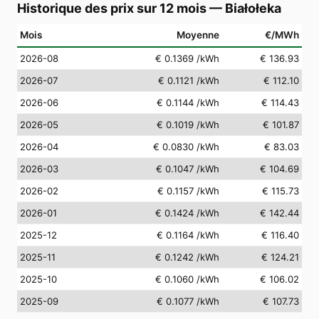
Historique des prix sur 12 mois
—
Białołeka
Mois
Moyenne
€/MWh
2026-08
€ 0.1369
/kWh
€ 136.93
2026-07
€ 0.1121
/kWh
€ 112.10
2026-06
€ 0.1144
/kWh
€ 114.43
2026-05
€ 0.1019
/kWh
€ 101.87
2026-04
€ 0.0830
/kWh
€ 83.03
2026-03
€ 0.1047
/kWh
€ 104.69
2026-02
€ 0.1157
/kWh
€ 115.73
2026-01
€ 0.1424
/kWh
€ 142.44
2025-12
€ 0.1164
/kWh
€ 116.40
2025-11
€ 0.1242
/kWh
€ 124.21
2025-10
€ 0.1060
/kWh
€ 106.02
2025-09
€ 0.1077
/kWh
€ 107.73