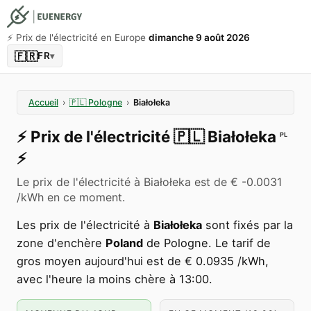
⚡️ Prix de l'électricité en Europe
dimanche 9 août 2026
🇫🇷
FR
▾
Accueil
›
🇵🇱
Pologne
›
Białołeka
⚡️
Prix de l'électricité
🇵🇱
Białołeka
PL
⚡️
Le prix de l'électricité à Białołeka est de € -0.0031
/kWh en ce moment.
Les prix de l'électricité à
Białołeka
sont fixés par la
zone d'enchère
Poland
de Pologne. Le tarif de
gros moyen aujourd'hui est de € 0.0935 /kWh,
avec l'heure la moins chère à 13:00.