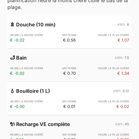
planification heure la moins chère cible le bas de la
plage.
🚿
Douche (10 min)
6
€ -0.02
€ 0.56
€ 1.07
🛁
Bain
7.5
€ -0.02
€ 0.70
€ 1.34
💧
Bouilloire (1 L)
0.12
€ -0.00
€ 0.01
€ 0.02
🔌
Recharge VE complète
45