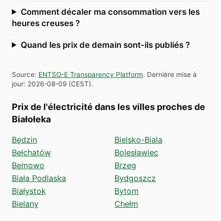
Comment décaler ma consommation vers les
heures creuses ?
Quand les prix de demain sont-ils publiés ?
Source
:
ENTSO-E Transparency Platform
.
Dernière mise à
jour
:
2026-08-09
(
CEST
).
Prix de l'électricité dans les villes proches de
Białołeka
Będzin
Bielsko-Biala
Bełchatów
Bolesławiec
Bemowo
Brzeg
Biała Podlaska
Bydgoszcz
Białystok
Bytom
Bielany
Chełm