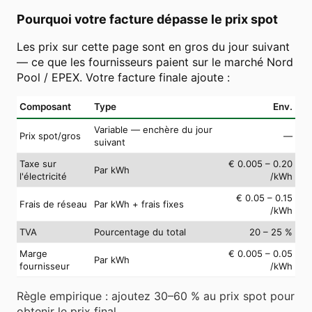
Pourquoi votre facture dépasse le prix spot
Les prix sur cette page sont en gros du jour suivant
— ce que les fournisseurs paient sur le marché Nord
Pool / EPEX. Votre facture finale ajoute :
Composant
Type
Env.
Variable — enchère du jour
Prix spot/gros
—
suivant
Taxe sur
€ 0.005 – 0.20
Par kWh
l'électricité
/kWh
€ 0.05 – 0.15
Frais de réseau
Par kWh + frais fixes
/kWh
TVA
Pourcentage du total
20 – 25 %
Marge
€ 0.005 – 0.05
Par kWh
fournisseur
/kWh
Règle empirique : ajoutez 30–60 % au prix spot pour
obtenir le prix final.