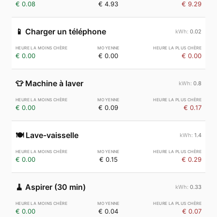
€ 0.08
€ 4.93
€ 9.29
📱
Charger un téléphone
0.02
€ 0.00
€ 0.00
€ 0.00
👕
Machine à laver
0.8
€ 0.00
€ 0.09
€ 0.17
🍽️
Lave-vaisselle
1.4
€ 0.00
€ 0.15
€ 0.29
🧹
Aspirer (30 min)
0.33
€ 0.00
€ 0.04
€ 0.07