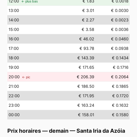
12
:00
€ 1.83
€ 0.0018
← plus bas
13
:00
€ 3.01
€ 0.0030
14
:00
€ 2.27
€ 0.0023
15
:00
€ 3.58
€ 0.0036
16
:00
€ 46.02
€ 0.0460
17
:00
€ 93.78
€ 0.0938
18
:00
€ 143.39
€ 0.1434
19
:00
€ 171.65
€ 0.1716
20
:00
€ 206.39
€ 0.2064
← pic
21
:00
€ 186.50
€ 0.1865
22
:00
€ 171.95
€ 0.1720
23
:00
€ 163.24
€ 0.1632
00
:00
€ 158.01
€ 0.1580
Prix horaires — demain
—
Santa Iria da Azóia