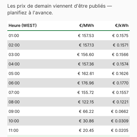
Les prix de demain viennent d'être publiés —
planifiez à l'avance.
Heure (WEST)
€/MWh
€/kWh
01
:00
€ 157.53
€ 0.1575
02
:00
€ 157.13
€ 0.1571
03
:00
€ 156.60
€ 0.1566
04
:00
€ 157.36
€ 0.1574
05
:00
€ 162.61
€ 0.1626
06
:00
€ 176.96
€ 0.1770
07
:00
€ 155.72
€ 0.1557
08
:00
€ 122.15
€ 0.1221
09
:00
€ 66.22
€ 0.0662
10
:00
€ 30.86
€ 0.0309
11
:00
€ 20.45
€ 0.0205