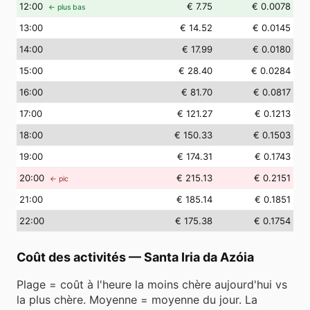
12
:00
€ 7.75
€ 0.0078
← plus bas
13
:00
€ 14.52
€ 0.0145
14
:00
€ 17.99
€ 0.0180
15
:00
€ 28.40
€ 0.0284
16
:00
€ 81.70
€ 0.0817
17
:00
€ 121.27
€ 0.1213
18
:00
€ 150.33
€ 0.1503
19
:00
€ 174.31
€ 0.1743
20
:00
€ 215.13
€ 0.2151
← pic
21
:00
€ 185.14
€ 0.1851
22
:00
€ 175.38
€ 0.1754
Coût des activités
—
Santa Iria da Azóia
Plage = coût à l'heure la moins chère aujourd'hui vs
la plus chère. Moyenne = moyenne du jour. La