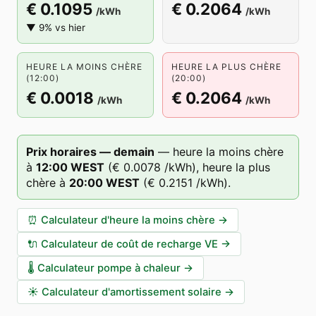
€ 0.1095
€ 0.2064
/kWh
/kWh
▼ 9% vs hier
HEURE LA MOINS CHÈRE
HEURE LA PLUS CHÈRE
(12:00)
(20:00)
€ 0.0018
€ 0.2064
/kWh
/kWh
Prix horaires — demain
—
heure la moins chère
à
12
:00
WEST
(
€ 0.0078
/kWh),
heure la plus
chère à
20
:00
WEST
(
€ 0.2151
/kWh).
⏰
Calculateur d'heure la moins chère
→
🔌
Calculateur de coût de recharge VE
→
🌡️
Calculateur pompe à chaleur
→
☀️
Calculateur d'amortissement solaire
→