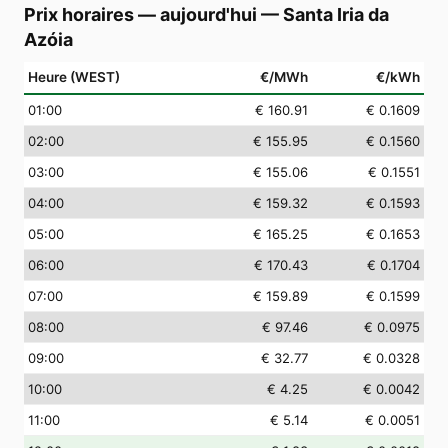
Prix horaires — aujourd'hui
—
Santa Iria da
Azóia
Heure (WEST)
€/MWh
€/kWh
01
:00
€ 160.91
€ 0.1609
02
:00
€ 155.95
€ 0.1560
03
:00
€ 155.06
€ 0.1551
04
:00
€ 159.32
€ 0.1593
05
:00
€ 165.25
€ 0.1653
06
:00
€ 170.43
€ 0.1704
07
:00
€ 159.89
€ 0.1599
08
:00
€ 97.46
€ 0.0975
09
:00
€ 32.77
€ 0.0328
10
:00
€ 4.25
€ 0.0042
11
:00
€ 5.14
€ 0.0051