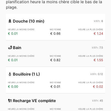
planification heure la moins chère cible le bas de la
plage.
🚿
Douche (10 min)
6
€ 0.01
€ 0.66
€ 1.24
🛁
Bain
7.5
€ 0.01
€ 0.82
€ 1.55
💧
Bouilloire (1 L)
0.12
€ 0.00
€ 0.01
€ 0.02
🔌
Recharge VE complète
45