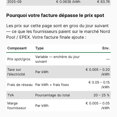
2025-09
€ 0.0638
/kWh
€ 63.76
Pourquoi votre facture dépasse le prix spot
Les prix sur cette page sont en gros du jour suivant
— ce que les fournisseurs paient sur le marché Nord
Pool / EPEX. Votre facture finale ajoute :
Composant
Type
Env.
Variable — enchère du jour
Prix spot/gros
—
suivant
Taxe sur
€ 0.005 – 0.20
Par kWh
l'électricité
/kWh
€ 0.05 – 0.15
Frais de réseau
Par kWh + frais fixes
/kWh
TVA
Pourcentage du total
20 – 25 %
Marge
€ 0.005 – 0.05
Par kWh
fournisseur
/kWh