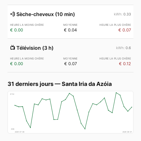
💨
Sèche-cheveux (10 min)
0.33
€ 0.00
€ 0.04
€ 0.07
📺
Télévision (3 h)
0.6
€ 0.00
€ 0.07
€ 0.12
31 derniers jours
—
Santa Iria da Azóia
€
152
€
69
2026-07-08
2026-08-07