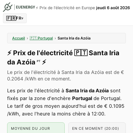
⚡️ Prix de l'électricité en Europe
jeudi 6 août 2026
🇫🇷
FR
▾
Accueil
›
🇵🇹
Portugal
›
Santa Iria da Azóia
⚡️
Prix de l'électricité
🇵🇹
Santa Iria
da Azóia
⚡️
PT
Le prix de l'électricité à Santa Iria da Azóia est de €
0.2064 /kWh en ce moment.
Les prix de l'électricité à
Santa Iria da Azóia
sont
fixés par la zone d'enchère
Portugal
de Portugal.
Le tarif de gros moyen aujourd'hui est de € 0.1095
/kWh, avec l'heure la moins chère à 12:00.
MOYENNE DU JOUR
EN CE MOMENT (20:00)