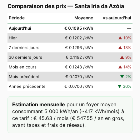
Comparaison des prix
—
Santa Iria da Azóia
Période
Moyenne
vs aujourd'hui
Aujourd'hui
€ 0.1095
/kWh
—
Hier
€ 0.1202
/kWh
▲
10
%
7 derniers jours
€ 0.1296
/kWh
▲
18
%
30 derniers jours
€ 0.1192
/kWh
▲
9
%
Mois en cours
€ 0.1243
/kWh
▲
14
%
Mois précédent
€ 0.1070
/kWh
▼
2
%
Année précédente
€ 0.0706
/kWh
▼
36
%
Estimation mensuelle
pour un foyer moyen
consommant 5 000 kWh/an (~417 kWh/mois) à
ce tarif : € 45.63 / mois (€ 547.55 / an en gros,
avant taxes et frais de réseau).