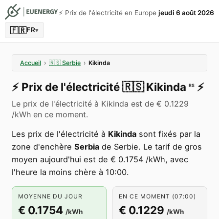
⚡️ Prix de l'électricité en Europe
jeudi 6 août 2026
🇫🇷
FR
▾
Accueil
›
🇷🇸
Serbie
›
Kikinda
⚡️
Prix de l'électricité
🇷🇸
Kikinda
⚡️
RS
Le prix de l'électricité à Kikinda est de € 0.1229
/kWh en ce moment.
Les prix de l'électricité à
Kikinda
sont fixés par la
zone d'enchère
Serbia
de Serbie. Le tarif de gros
moyen aujourd'hui est de € 0.1754 /kWh, avec
l'heure la moins chère à 10:00.
MOYENNE DU JOUR
EN CE MOMENT (07:00)
€ 0.1754
€ 0.1229
/kWh
/kWh