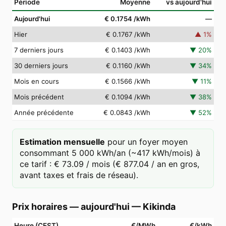
Période
Moyenne
vs aujourd'hui
Aujourd'hui
€ 0.1754
/kWh
—
Hier
€ 0.1767
/kWh
▲
1
%
7 derniers jours
€ 0.1403
/kWh
▼
20
%
30 derniers jours
€ 0.1160
/kWh
▼
34
%
Mois en cours
€ 0.1566
/kWh
▼
11
%
Mois précédent
€ 0.1094
/kWh
▼
38
%
Année précédente
€ 0.0843
/kWh
▼
52
%
Estimation mensuelle
pour un foyer moyen
consommant 5 000 kWh/an (~417 kWh/mois) à
ce tarif : € 73.09 / mois (€ 877.04 / an en gros,
avant taxes et frais de réseau).
Prix horaires — aujourd'hui
—
Kikinda
Heure (CEST)
€/MWh
€/kWh