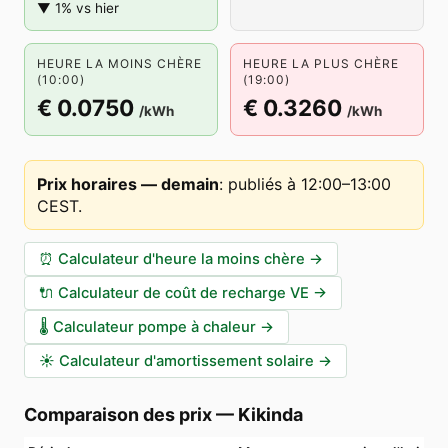
▼ 1% vs hier
HEURE LA MOINS CHÈRE
HEURE LA PLUS CHÈRE
(10:00)
(19:00)
€ 0.0750
€ 0.3260
/kWh
/kWh
Prix horaires — demain
:
publiés à 12:00–13:00
CEST
.
⏰
Calculateur d'heure la moins chère
→
🔌
Calculateur de coût de recharge VE
→
🌡️
Calculateur pompe à chaleur
→
☀️
Calculateur d'amortissement solaire
→
Comparaison des prix
—
Kikinda