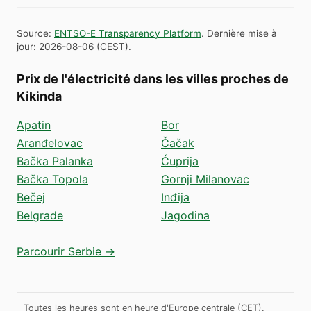
Source
:
ENTSO-E Transparency Platform
.
Dernière mise à
jour
:
2026-08-06
(
CEST
).
Prix de l'électricité dans les villes proches de
Kikinda
Apatin
Bor
Aranđelovac
Čačak
Bačka Palanka
Ćuprija
Bačka Topola
Gornji Milanovac
Bečej
Inđija
Belgrade
Jagodina
Parcourir Serbie →
Toutes les heures sont en heure d'Europe centrale (CET).