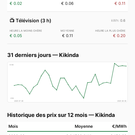
€ 0.02
€ 0.06
€ 0.11
📺
Télévision (3 h)
0.6
€ 0.05
€ 0.11
€ 0.20
31 derniers jours
—
Kikinda
€
185
€
58
2026-07-08
2026-08-06
Historique des prix sur 12 mois
—
Kikinda
Mois
Moyenne
€/MWh