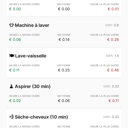
€ 0.00
€ 0.00
€ 0.01
👕
Machine à laver
0.8
€ 0.06
€ 0.14
€ 0.26
🍽️
Lave-vaisselle
1.4
€ 0.11
€ 0.25
€ 0.46
🧹
Aspirer (30 min)
0.33
€ 0.02
€ 0.06
€ 0.11
💨
Sèche-cheveux (10 min)
0.33