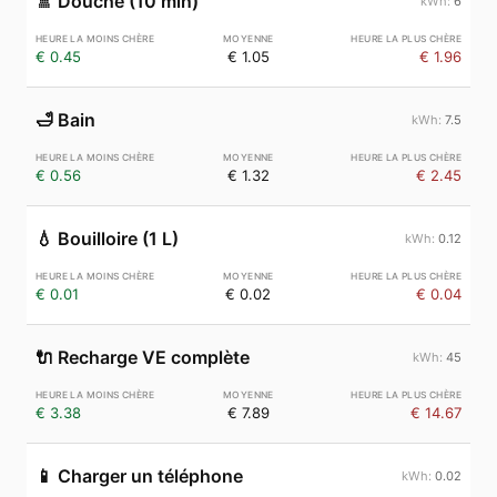
🚿
Douche (10 min)
6
€ 0.45
€ 1.05
€ 1.96
🛁
Bain
7.5
€ 0.56
€ 1.32
€ 2.45
💧
Bouilloire (1 L)
0.12
€ 0.01
€ 0.02
€ 0.04
🔌
Recharge VE complète
45
€ 3.38
€ 7.89
€ 14.67
📱
Charger un téléphone
0.02