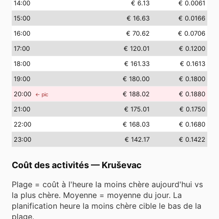
14
:00
€ 6.13
€ 0.0061
15
:00
€ 16.63
€ 0.0166
16
:00
€ 70.62
€ 0.0706
17
:00
€ 120.01
€ 0.1200
18
:00
€ 161.33
€ 0.1613
19
:00
€ 180.00
€ 0.1800
20
:00
€ 188.02
€ 0.1880
← pic
21
:00
€ 175.01
€ 0.1750
22
:00
€ 168.03
€ 0.1680
23
:00
€ 142.17
€ 0.1422
Coût des activités
—
Kruševac
Plage = coût à l'heure la moins chère aujourd'hui vs
la plus chère. Moyenne = moyenne du jour. La
planification heure la moins chère cible le bas de la
plage.