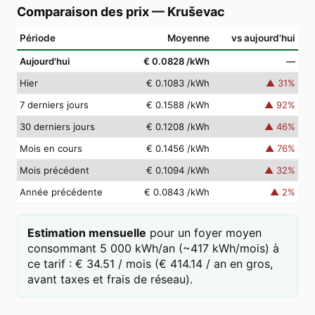
Comparaison des prix
—
Kruševac
Période
Moyenne
vs aujourd'hui
Aujourd'hui
€ 0.0828
/kWh
—
Hier
€ 0.1083
/kWh
▲
31
%
7 derniers jours
€ 0.1588
/kWh
▲
92
%
30 derniers jours
€ 0.1208
/kWh
▲
46
%
Mois en cours
€ 0.1456
/kWh
▲
76
%
Mois précédent
€ 0.1094
/kWh
▲
32
%
Année précédente
€ 0.0843
/kWh
▲
2
%
Estimation mensuelle
pour un foyer moyen
consommant 5 000 kWh/an (~417 kWh/mois) à
ce tarif : € 34.51 / mois (€ 414.14 / an en gros,
avant taxes et frais de réseau).