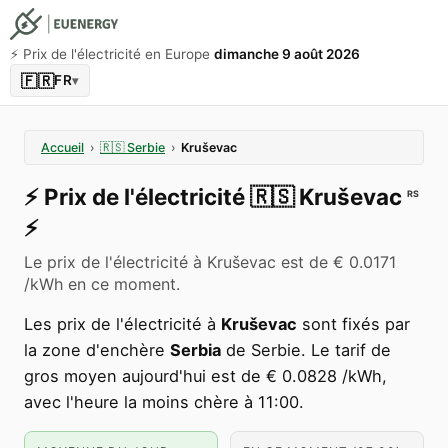
⚡️ Prix de l'électricité en Europe
dimanche 9 août 2026
🇫🇷
FR
▾
Accueil
›
🇷🇸
Serbie
›
Kruševac
⚡️
Prix de l'électricité
🇷🇸
Kruševac
RS
⚡️
Le prix de l'électricité à Kruševac est de € 0.0171
/kWh en ce moment.
Les prix de l'électricité à
Kruševac
sont fixés par
la zone d'enchère
Serbia
de Serbie. Le tarif de
gros moyen aujourd'hui est de € 0.0828 /kWh,
avec l'heure la moins chère à 11:00.