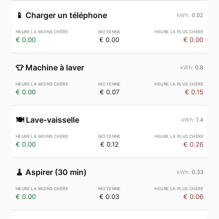
📱
Charger un téléphone
0.02
€ 0.00
€ 0.00
€ 0.00
👕
Machine à laver
0.8
€ 0.00
€ 0.07
€ 0.15
🍽️
Lave-vaisselle
1.4
€ 0.00
€ 0.12
€ 0.26
🧹
Aspirer (30 min)
0.33
€ 0.00
€ 0.03
€ 0.06