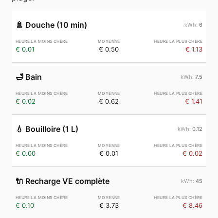
🚿
Douche (10 min)
6
€ 0.01
€ 0.50
€ 1.13
🛁
Bain
7.5
€ 0.02
€ 0.62
€ 1.41
💧
Bouilloire (1 L)
0.12
€ 0.00
€ 0.01
€ 0.02
🔌
Recharge VE complète
45
€ 0.10
€ 3.73
€ 8.46