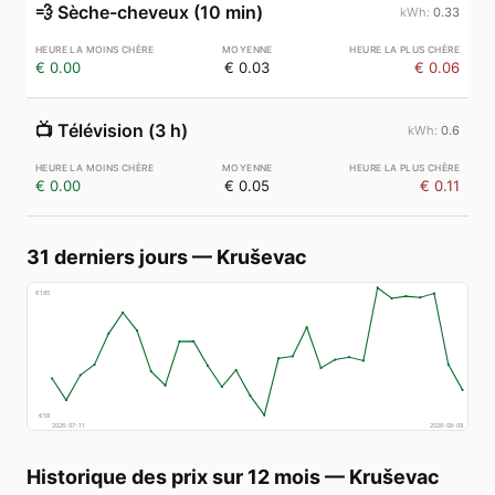
💨
Sèche-cheveux (10 min)
0.33
€ 0.00
€ 0.03
€ 0.06
📺
Télévision (3 h)
0.6
€ 0.00
€ 0.05
€ 0.11
31 derniers jours
—
Kruševac
€
185
€
58
2026-07-11
2026-08-09
Historique des prix sur 12 mois
—
Kruševac