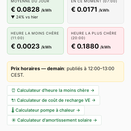
MOYENNE DU JOUR
EN CE MOMENT (07:00)
€ 0.0828
€ 0.0171
/kWh
/kWh
▼ 24% vs hier
HEURE LA MOINS CHÈRE
HEURE LA PLUS CHÈRE
(11:00)
(20:00)
€ 0.0023
€ 0.1880
/kWh
/kWh
Prix horaires — demain
:
publiés à 12:00–13:00
CEST
.
⏰
Calculateur d'heure la moins chère
→
🔌
Calculateur de coût de recharge VE
→
🌡️
Calculateur pompe à chaleur
→
☀️
Calculateur d'amortissement solaire
→