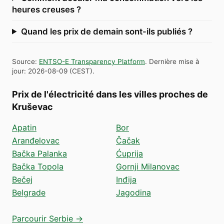
heures creuses ?
Quand les prix de demain sont-ils publiés ?
Source
:
ENTSO-E Transparency Platform
.
Dernière mise à
jour
:
2026-08-09
(
CEST
).
Prix de l'électricité dans les villes proches de
Kruševac
Apatin
Bor
Aranđelovac
Čačak
Bačka Palanka
Ćuprija
Bačka Topola
Gornji Milanovac
Bečej
Inđija
Belgrade
Jagodina
Parcourir Serbie →