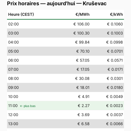
Prix horaires — aujourd'hui
—
Kruševac
Heure (CEST)
€/MWh
€/kWh
02
:00
€ 106.00
€ 0.1060
03
:00
€ 100.30
€ 0.1003
04
:00
€ 99.84
€ 0.0998
05
:00
€ 70.10
€ 0.0701
06
:00
€ 57.05
€ 0.0571
07
:00
€ 17.05
€ 0.0171
08
:00
€ 30.08
€ 0.0301
09
:00
€ 18.01
€ 0.0180
10
:00
€ 4.91
€ 0.0049
11
:00
€ 2.27
€ 0.0023
← plus bas
12
:00
€ 3.69
€ 0.0037
13
:00
€ 6.58
€ 0.0066