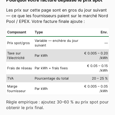
Les prix sur cette page sont en gros du jour suivant
— ce que les fournisseurs paient sur le marché Nord
Pool / EPEX. Votre facture finale ajoute :
Composant
Type
Env.
Variable — enchère du jour
Prix spot/gros
—
suivant
Taxe sur
€ 0.005 – 0.20
Par kWh
l'électricité
/kWh
€ 0.05 – 0.15
Frais de réseau
Par kWh + frais fixes
/kWh
TVA
Pourcentage du total
20 – 25 %
Marge
€ 0.005 – 0.05
Par kWh
fournisseur
/kWh
Règle empirique : ajoutez 30–60 % au prix spot pour
obtenir le prix final.